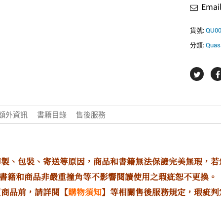
Ema
貨號:
QU0
分類:
Qua
額外資訊
書籍目錄
售後服務
印製、包裝、寄送等原因，商品和書籍無法保證完美無瑕，
書籍和商品非嚴重撞角等不影響閱讀使用之瑕疵恕不更換。
買商品前，請詳閱【
購物須知
】等相關售後服務規定，瑕疵判