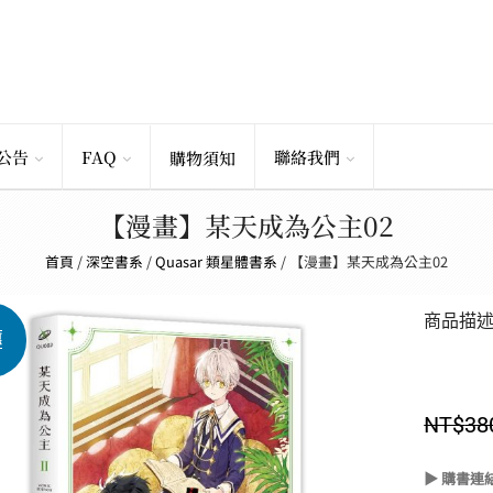
公告
FAQ
聯絡我們
購物須知
【漫畫】某天成為公主02
首頁
/
深空書系
/
Quasar 類星體書系
/
【漫畫】某天成為公主02
商品描
惠
NT$
38
▶ 購書連