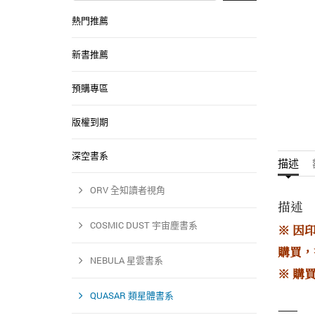
熱門推薦
新書推薦
預購專區
版權到期
深空書系
描述
ORV 全知讀者視角
描述
COSMIC DUST 宇宙塵書系
※ 因
購買，
NEBULA 星雲書系
※ 購
QUASAR 類星體書系
——