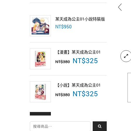
某天成為公主01小說特裝版
某天成為
NT$
950
NT$
1,3
【漫畫】某天成為公主01
NT$
325
原
目
NT$
380
始
前
價
價
格：
格：
NT$380。
NT$325。
【小說】某天成為公主01
NT$
325
原
目
NT$
380
始
前
價
價
格：
格：
NT$380。
NT$325。
搜尋關鍵字: