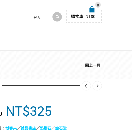
0
購物車:
NT$
0
登入
回上一頁
述
NT$
325
原
目
0
始
前
價
價
結：
博客來
／
誠品書店
／
墊腳石
／
金石堂