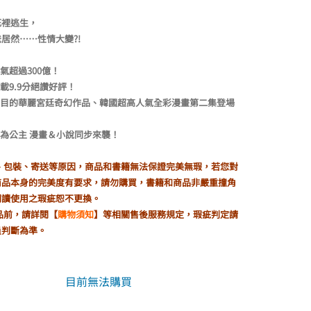
格：
格：
NT$380。
NT$325。
死裡逃生，
居然……性情大變?!
氣超過300億！
載9.9分絕讚好評！
矚目的華麗宮廷奇幻作品、韓國超高人氣全彩漫畫第二集登場
為公主 漫畫＆小說同步來襲！
製、包裝、寄送等原因，商品和書籍無法保證完美無瑕，若您對
商品本身的完美度有要求，請勿購買，書籍和商品非嚴重撞角
閱讀使用之瑕疵恕不更換。
品前，請詳閱【
購物須知
】等相關售後服務規定，瑕疵判定請
員判斷為準。
目前無法購買