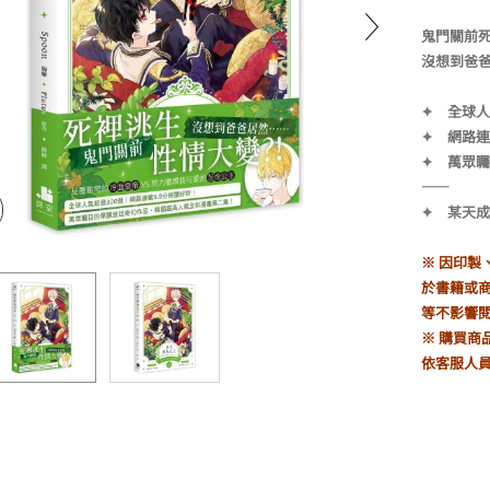
鬼門關前
沒想到爸爸
公主01+02漫畫特裝版
99
✦ 全球人
✦ 網路連
✦ 萬眾
——
✦ 某天成
※ 因印
於書籍或
等不影響
※ 購買商
依客服人