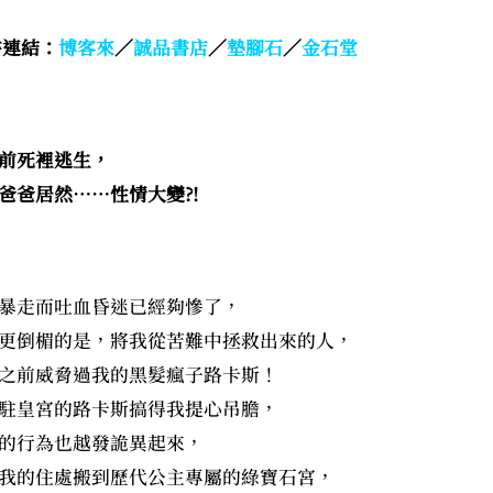
書連結：
博客來
／
誠品書店
／
墊腳石
／
金石堂
前死裡逃生，
爸爸居然……性情大變?!
暴走而吐血昏迷已經夠慘了，
更倒楣的是，將我從苦難中拯救出來的人，
之前威脅過我的黑髮瘋子路卡斯！
駐皇宮的路卡斯搞得我提心吊膽，
的行為也越發詭異起來，
我的住處搬到歷代公主專屬的綠寶石宮，