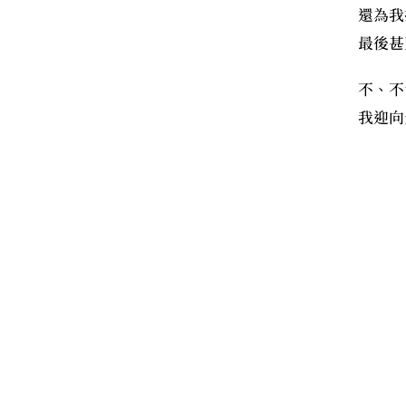
還為我
最後甚
不、不
我迎向