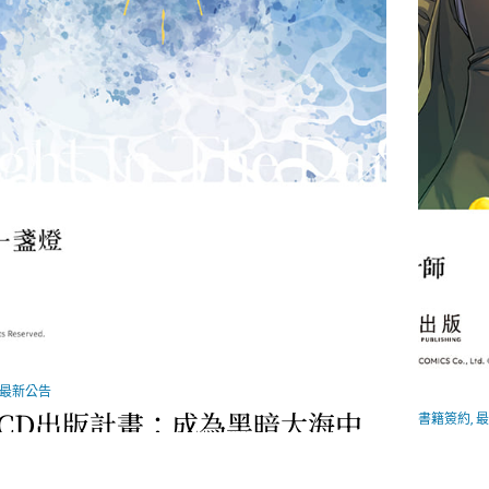
最新公告
CD出版計畫：成為黑暗大海中
書籍簽約
,
最
盞燈
深空
設計