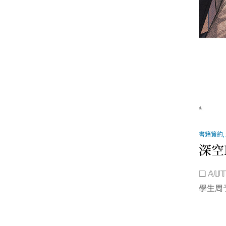
書籍簽約
,
深空
❏ 𝔸
學生周予