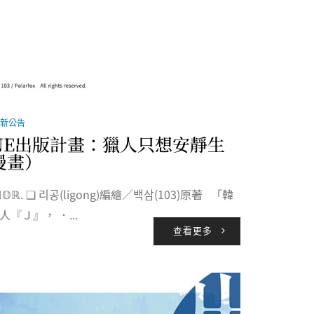
新公告
NE出版計畫：獵人只想安靜生
漫畫）
𝕋ℍ𝕆ℝ. ❏ 리공(ligong)編繪／백삼(103)原著 「韓
『Ｊ』， ．...
查看更多