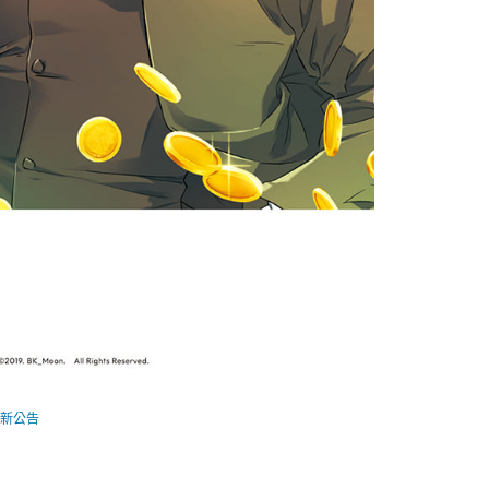
新公告
CD+QU出版計畫：史詩級領地
師