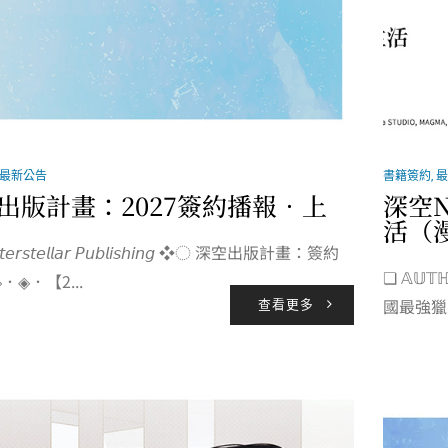
最新公告
書籍簽約
,
最
出版計畫：2027簽約播報．上
深空
活（
𝘦𝘳𝘴𝘵𝘦𝘭𝘭𝘢𝘳 𝘗𝘶𝘣𝘭𝘪𝘴𝘩𝘪𝘯𝘨 ❖◌ 深空出版計畫：簽約
❏ 𝔸𝕌
．◈．【2...
國最強獵人
查看更多