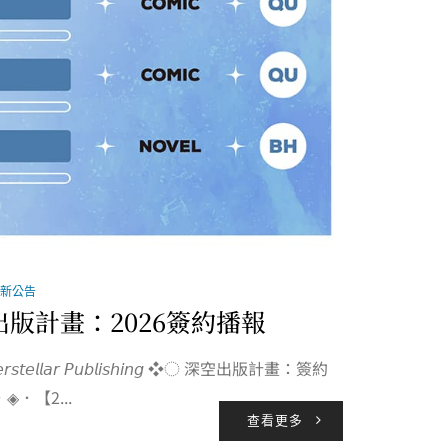
新公告
出版計畫：2026簽約播報
𝘳𝘴𝘵𝘦𝘭𝘭𝘢𝘳 𝘗𝘶𝘣𝘭𝘪𝘴𝘩𝘪𝘯𝘨 ❖◌ 深空出版計畫：簽約
◈．【2...
查看更多