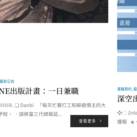
最新公告
NE出版計畫：一日兼職
書籍簽約
,
最
深空
𝕌𝕋ℍ𝕆ℝ. ❏ Danbi 「每天忙著打工和躲避債主的大
❖◌ 𝘐𝘯𝘵
旼， ．誤將富三代總裁延...
播報 ◈．
查看更多