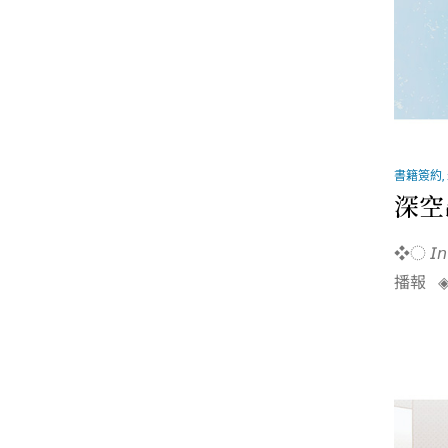
書籍簽約
,
深空
❖◌ 𝘐𝘯
播報 ◈