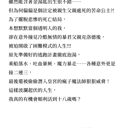
雖然能含著金湯匙出生很不錯……
但為何偏偏是個註定被親生父親處死的苦命公主?!
為了擺脫悲慘的死亡結局，
本想默默當個透明人的我，
卻在意外撞見冷酷無情的暴君父親克洛德後，
被迫開啟了困難模式的人生!!!
原先準備好的逃跑計畫徹底泡湯，
乘船落水、吐血暈厥、魔力暴走……各種意外更是
接二連三，
最後還被偷偷潛入皇宮的瘋子魔法師狠狠威脅！
這樣波瀾起伏的人生，
我真的有機會順利活到十八歲嗎？