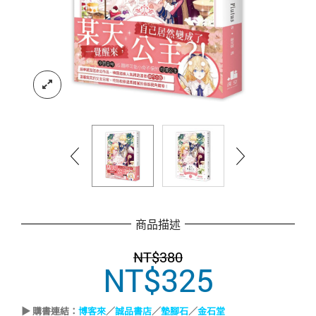
商品描述
NT$
380
NT$
325
原
目
始
前
價
價
▶ 購書連結：
博客來
／
誠品書店
／
墊腳石
／
金石堂