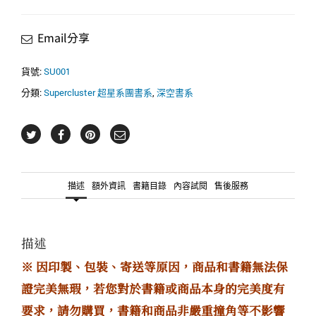
某
天
Email分享
成
為
公
貨號:
SU001
主
分類:
Supercluster 超星系團書系
,
深空書系
01
數
量
描述
額外資訊
書籍目錄
內容試閱
售後服務
描述
※ 因印製、包裝、寄送等原因，商品和書籍無法保
證完美無瑕，若您對於書籍或商品本身的完美度有
要求，請勿購買，書籍和商品非嚴重撞角等不影響