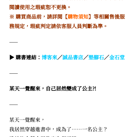
閱讀使用之瑕疵恕不更換。
※ 購買商品前，請詳閱【
購物須知
】等相關售後服
務規定，瑕疵判定請依客服人員判斷為準。
——
▶ 購書連結：
博客來
／
誠品書店
／
墊腳石
／
金石堂
——
某天一覺醒來，自己居然變成了公主?!
——
某天一覺醒來，
我居然穿越進書中，成為了……一名公主？