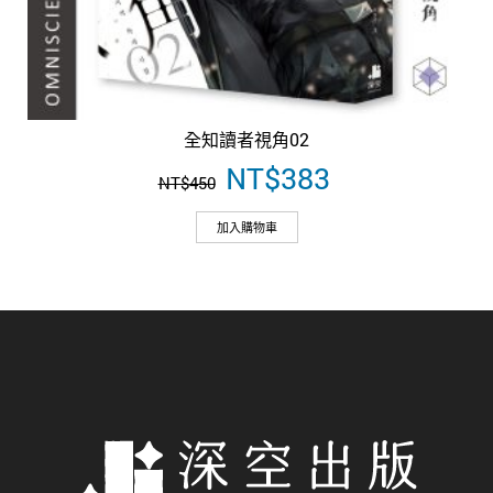
全知讀者視角02
原
NT$
383
目
NT$
450
始
前
價
價
加入購物車
格：
格：
NT$450。
NT$383。