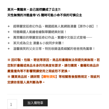
格：
格：
某天一覺醒來，自己居然變成了公主?!
NT$380。
NT$325。
天性無情的冷酷皇帝 VS 隨時可能小命不保的可憐公主
✦ 超華麗宮廷奇幻作品、韓國超高人氣網路漫畫【原作小說】！
✦ 特邀韓國人氣繪者繪製華麗絕美封面！
✦ 萬眾矚目的華麗宮廷奇幻作品，繁體中文版正式登場——
✦ 某天成為公主 漫畫＆小說同步來襲！
✦ 溫馨搞笑的父女日常，特別收錄溫柔細膩的爸爸視角篇章！
※ 因印製、包裝、寄送等原因，商品和書籍無法保證完美無瑕，若
您對於書籍或商品本身的完美度有要求，請勿購買，書籍和商品非
嚴重撞角等不影響閱讀使用之瑕疵恕不更換。
※ 購買商品前，請詳閱【
購物須知
】等相關售後服務規定，瑕疵判
定請依客服人員判斷為準。
【小
加入購物車
說】