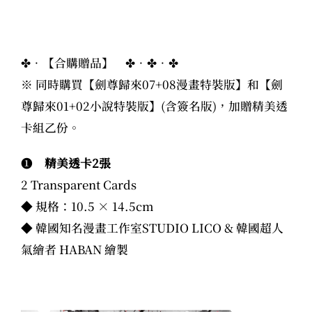
✤．【合購贈品】 ✤．✤．✤
※ 同時購買【
劍尊歸來07+08漫畫特裝版
】和【
劍
尊歸來01+02小說特裝版
】(含簽名版)，加贈精美透
卡組乙份。
❶
精美透卡2張
2 Transparent Cards
◆ 規格：10.5 × 14.5cm
◆ 韓國知名漫畫工作室STUDIO LICO & 韓國超人
氣繪者 HABAN 繪製