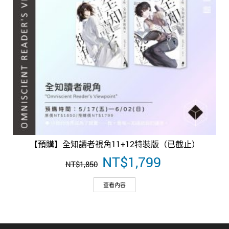
【預購】全知讀者視角11+12特裝版（已截止）
原
NT$
1,799
目
NT$
1,850
始
前
價
價
查看內容
格：
格：
NT$1,850。
NT$1,799。