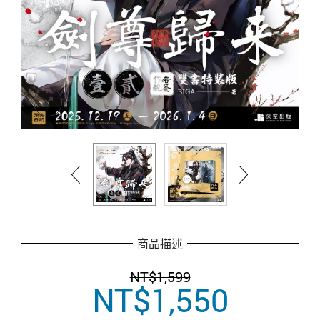
商品描述
NT$
1,599
NT$
1,550
原
目
始
前