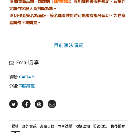
※ 購買商品前，請詳閱【
購物須知
】等相關售後服務規定，瑕疵判
定請依客服人員判斷為準。
※ 因作者簽名為滿版，簽名扉頁裝訂時可能會有部分裁切，如在意
者請勿下單購買。
目前無法購買
Email分享
貨號:
GA074-SI
分類:
預購專區
描述
額外資訊
書籍目錄
內容試閱
預購須知
場領須知
售後服務