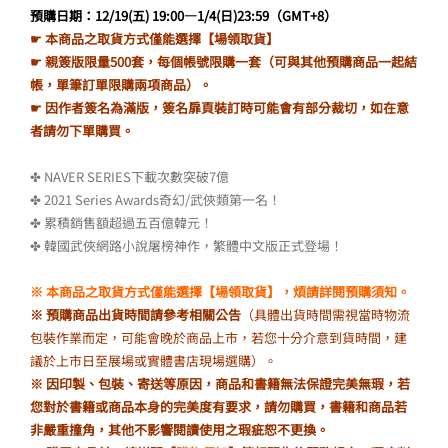
價
價
預購日期：12/19(五) 19:00—1/4(日)23:59（GMT+8）
☛ 本商品之取貨方式僅能選擇【場領取貨】
格：
格：
☛ 親簽版限量500套，每個帳號限購一套（可與其他預購商品一起結
NT$1,599。
NT$1,55
帳，單筆訂單限購兩項商品）。
☛ 因作者簽名為滿版，簽名扉頁裝訂時可能會有部分裁切，如在意
者請勿下單購買。
✤ NAVER SERIES下載次數突破7億
✤ 2021 Series Awards奇幻/武俠類第一名！
✤ 累積銷售額超過五百億韓元！
✤ 韓國武俠網路小說屠榜神作，繁體中文版正式登場！
※ 本商品之取貨方式僅能選擇【場領取貨】，煩請詳閱預購須知。
※ 預購商品出貨時間請參考相關公告
（具體出貨時間需視當時物流
包裝作業而定，可能會晚於商品上市，若您十分介意到貨時間，建
議於上市日至展場或實體書店現場選購）。
※ 因印製、包裝、寄送等原因，商品和書籍無法保證完美無瑕，若
您對於書籍或商品本身的完美度有要求，請勿購買，書籍和商品若
非嚴重撞角，其他不影響閱讀使用之瑕疵恕不更換。