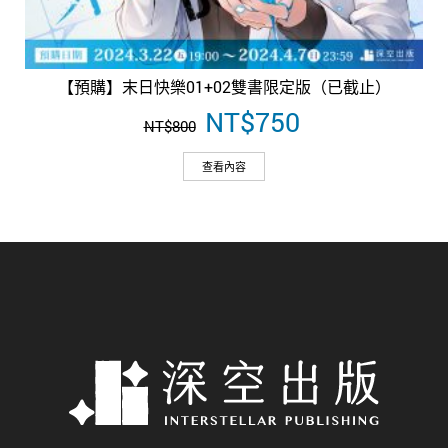
【預購】末日快樂01+02雙書限定版（已截止）
原
NT$
750
目
NT$
800
始
前
價
價
查看內容
格：
格：
NT$800。
NT$750。