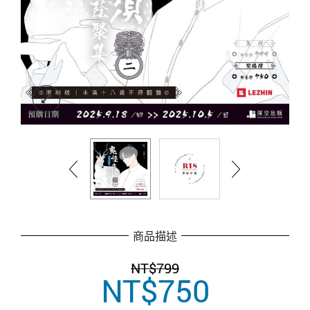
商品描述
NT$
799
NT$
750
原
目
始
前