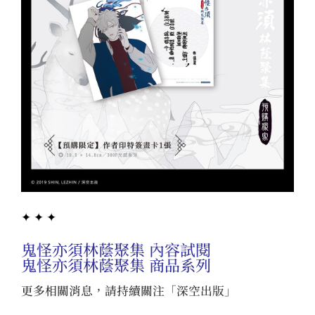
✦ ✦ ✦
鬼怪亦須林蔭聚集 內容試閱
鬼怪亦須林蔭聚集 商品系列
更多相關消息，請持續關注「
深空出版
」