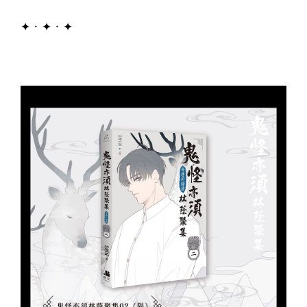
✦．✦．✦