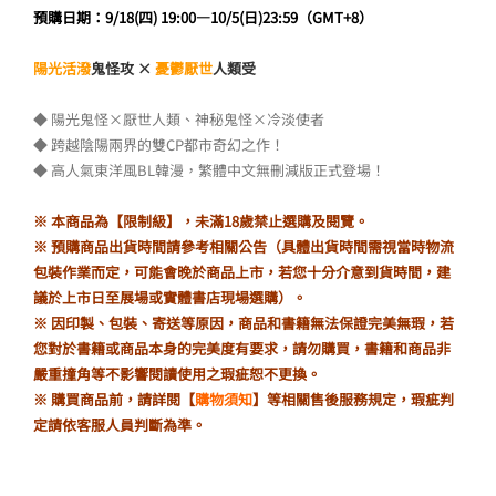
價
價
預購日期：9/18(四) 19:00—10/5(日)23:59（GMT+8）
格：
格：
陽光活潑
鬼怪
攻
×
憂鬱厭世
人類受
NT$799。
NT$750。
◆ 陽光鬼怪×厭世人類、神秘鬼怪×冷淡使者
◆ 跨越陰陽兩界的雙CP都市奇幻之作！
◆ 高人氣東洋風BL韓漫，繁體中文無刪減版正式登場！
※ 本商品為【限制級】，未滿18歲禁止選購及閱覽。
※ 預購商品出貨時間請參考相關公告（具體出貨時間需視當時物流
包裝作業而定，可能會晚於商品上市，若您十分介意到貨時間，建
議於上市日至展場或實體書店現場選購）。
※ 因印製、包裝、寄送等原因，商品和書籍無法保證完美無瑕，若
您對於書籍或商品本身的完美度有要求，請勿購買，書籍和商品非
嚴重撞角等不影響閱讀使用之瑕疵恕不更換。
※ 購買商品前，請詳閱【
購物須知
】等相關售後服務規定，瑕疵判
定請依客服人員判斷為準。