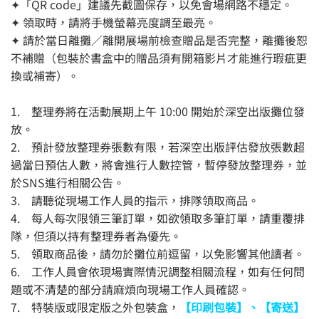
✦「QR code」建議先截圖保存，以免會場網路不穩定。
✦ 領取時，請將手機螢幕亮度調至最亮。
✦ 請於當日離攤／離開展場前檢查贈品是否完整，離攤後恕
不補贈（包裝於書盒中的贈品須有開箱影片才能進行瑕疵更
換或補寄）。
1. 整理券將在活動展期上午 10:00 開始於深空出版攤位發
放。
2. 預計發放整理券張數有限，若深空出版評估發放張數超
過當日預估人數，將會進行人數控管，暫停發放整理券，並
於SNS進行相關公告。
3. 請聽從現場工作人員的指示，排隊領取商品。
4. 每人每次限領三筆訂單，如欲領取多筆訂單，請重覆排
隊，但須以持有整理券者為優先。
5. 領取商品後，請勿於攤位前逗留，以免影響其他讀者。
6. 工作人員會依現場實際情況調整相關流程，如有任何問
題或不清楚的部分請麻煩向現場工作人員確認。
7. 特裝版或限定版之外包裝盒，
【印刷包裝】、【寄送】