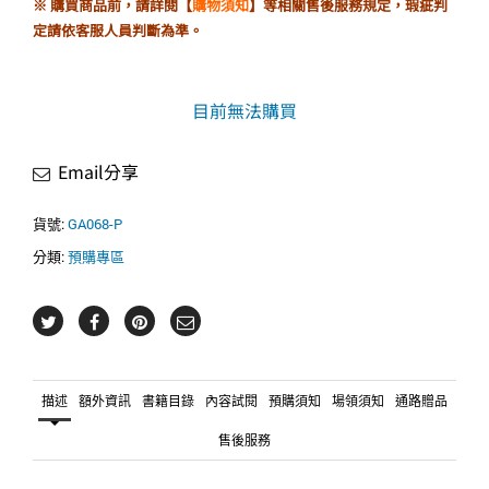
※ 購買商品前，請詳閱【
購物須知
】等相關售後服務規定，瑕疵判
定請依客服人員判斷為準。
目前無法購買
Email分享
貨號:
GA068-P
分類:
預購專區
描述
額外資訊
書籍目錄
內容試閱
預購須知
場領須知
通路贈品
售後服務