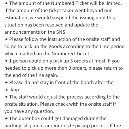
✦ The amount of the Numbered Ticket will be limited.
If the amount of the ticket-taker went beyond our
estimation, we would suspend the issuing until this
situation has been resolved and update the
announcements on the SNS.
✦ Please follow the instruction of the onsite staff, and
come to pick up the goods according to the time period
which marked on the Numbered Ticket.
✦ 1 person could only pick up 3 orders at most. If you
needed to pick up more than 3 orders, please return to
the end of the line again.
✦ Please do not stay in front of the booth after the
pickup.
✦ The staff would adjust the process according to the
onsite situation. Please check with the onsite staff If
you have any question.
✦ The outer box could get damaged during the
packing, shipment and/or onsite pickup process. If the