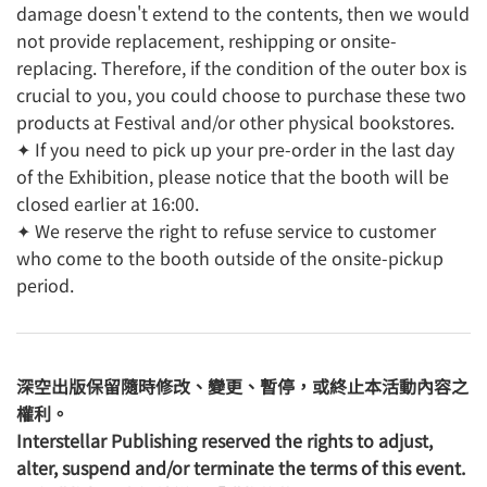
damage doesn't extend to the contents, then we would
not provide replacement, reshipping or onsite-
replacing. Therefore, if the condition of the outer box is
crucial to you, you could choose to purchase these two
products at Festival and/or other physical bookstores.
✦ If you need to pick up your pre-order in the last day
of the Exhibition, please notice that the booth will be
closed earlier at 16:00.
✦ We reserve the right to refuse service to customer
who come to the booth outside of the onsite-pickup
period.
深空出版保留隨時修改、變更、暫停，或終止本活動內容之
權利。
Interstellar Publishing reserved the rights to adjust,
alter, suspend and/or terminate the terms of this event.