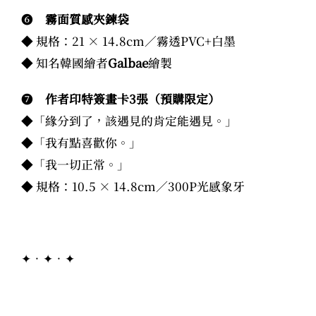
❻
霧面質感夾鍊袋
◆ 規格：21 × 14.8cm／霧透PVC+白墨
◆ 知名韓國繪者
Galbae
繪製
❼
作者印特簽畫卡3張（預購限定）
◆「緣分到了，該遇見的肯定能遇見。」
◆「我有點喜歡你。」
◆「我一切正常。」
◆ 規格：10.5 × 14.8cm／300P光感象牙
✦．✦．✦