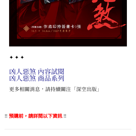
✦ ✦ ✦
凶人惡煞 內容試閱
凶人惡煞 商品系列
更多相關消息，請持續關注「
深空出版
」
‼️
預購前，請詳閱以下資訊
‼️