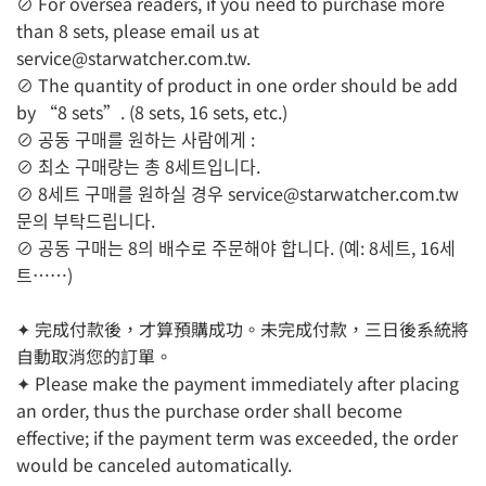
⊘ For oversea readers, if you need to purchase more
than 8 sets, please email us at
service@starwatcher.com.tw
.
⊘ The quantity of product in one order should be add
by “8 sets”. (8 sets, 16 sets, etc.)
⊘ 공동 구매를 원하는 사람에게 :
⊘ 최소 구매량는 총 8세트입니다.
⊘ 8세트 구매를 원하실 경우
service@starwatcher.com.tw
문의 부탁드립니다.
⊘ 공동 구매는 8의 배수로 주문해야 합니다. (예: 8세트, 16세
트……)
✦ 完成付款後，才算預購成功。未完成付款，三日後系統將
自動取消您的訂單。
✦ Please make the payment immediately after placing
an order, thus the purchase order shall become
effective; if the payment term was exceeded, the order
would be canceled automatically.