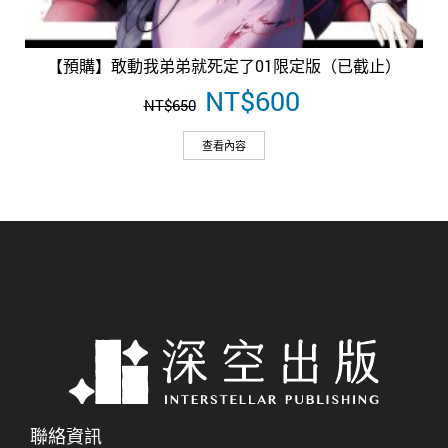
【預購】敢動我弟弟就死定了01限定版（已截止）
原
NT$
600
目
NT$
650
始
前
價
價
查看內容
格：
格：
NT$650。
NT$600。
聯絡資訊