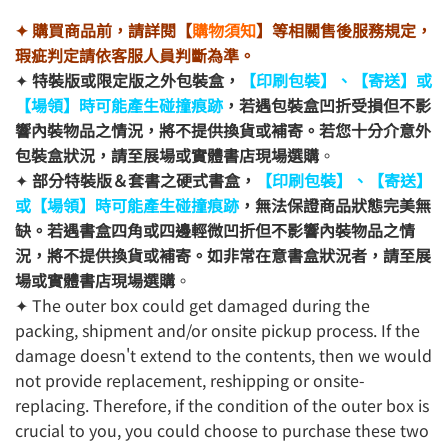
✦ 購買商品前，請詳閱【
購物須知
】等相關售後服務規定，
瑕疵判定請依客服人員判斷為準。
✦
特裝版或限定版之外包裝盒，
【印刷包裝】、【寄送】或
【場領】時可能產生碰撞痕跡
，若遇包裝盒凹折受損但不影
響內裝物品之情況，將不提供換貨或補寄。若您十分介意外
包裝盒狀況，請至展場或實體書店現場選購
。
✦
部分特裝版＆套書之硬式書盒，
【印刷包裝】、【寄送】
或【場領】時可能產生碰撞痕跡
，無法保證商品狀態完美無
缺。若遇書盒四角或四邊輕微凹折但不影響內裝物品之情
況，將不提供換貨或補寄。如非常在意書盒狀況者，請至展
場或實體書店現場選購
。
✦ The outer box could get damaged during the
packing, shipment and/or onsite pickup process. If the
damage doesn't extend to the contents, then we would
not provide replacement, reshipping or onsite-
replacing. Therefore, if the condition of the outer box is
crucial to you, you could choose to purchase these two