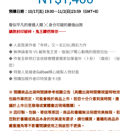
始
前
價
價
預購日期：10/17(五) 19:00—11/2(日)23:59（GMT+8）
格：
格：
看似平凡的普通人類 ╳ 身分可疑的最強凶煞
NT$1,450。
NT$1,40
鎮煞封印破碎，鬼王驟然降世──
◆ 人氣耽美作者「年終」又一玄幻BL精彩力作
◆ 無神論者攻 VS 鹹魚鬼王受，強強CP驚心動魄的極致拉扯──
◆ 作者全新修訂並收錄實體書獨家加筆番外〈卜卦〉〈魔術〉〈祕
密〉
◆ 特邀人氣繪者
Galbae
精心繪製人物封面
◆ 預購加贈作者印特簽畫卡3張
※ 預購商品出貨時間請參考相關公告（具體出貨時間需視當時物流
包裝作業而定，可能會晚於商品上市，若您十分介意到貨時間，建
議於上市日至展場或實體書店現場選購）。
※ 因印製、包裝、寄送等原因，商品和書籍無法保證完美無瑕，若
您對於書籍或商品本身的完美度有要求，請勿購買，書籍和商品非
嚴重撞角等不影響閱讀使用之瑕疵恕不更換。