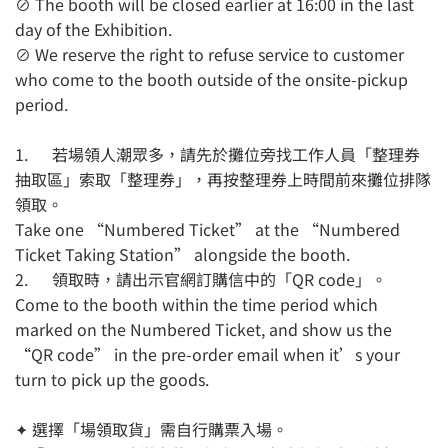
⊘ The booth will be closed earlier at 16:00 in the last
day of the Exhibition.
⊘ We reserve the right to refuse service to customer
who come to the booth outside of the onsite-pickup
period.
1. 若場領人潮眾多，請先於攤位旁找工作人員「整理券
抽取區」索取「整理券」，再按整理券上時間前來攤位排隊
領取。
Take one “Numbered Ticket” at the “Numbered
Ticket Taking Station” alongside the booth.
2. 領取時，請出示官網訂購信中的「QR code」。
Come to the booth within the time period which
marked on the Numbered Ticket, and show us the
“QR code” in the pre-order email when it’s your
turn to pick up the goods.
✦ 選擇「場領取貨」需自行購票入場。