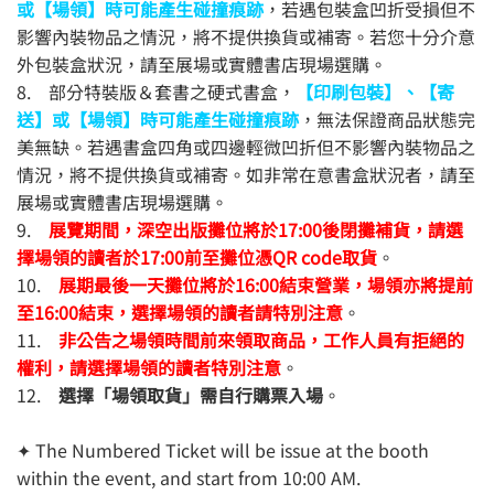
或【場領】時可能產生碰撞痕跡
，若遇包裝盒凹折受損但不
影響內裝物品之情況，將不提供換貨或補寄。若您十分介意
外包裝盒狀況，請至展場或實體書店現場選購。
8. 部分特裝版＆套書之硬式書盒，
【印刷包裝】、【寄
送】或【場領】時可能產生碰撞痕跡
，無法保證商品狀態完
美無缺。若遇書盒四角或四邊輕微凹折但不影響內裝物品之
情況，將不提供換貨或補寄。如非常在意書盒狀況者，請至
展場或實體書店現場選購。
9.
展覽期間，深空出版攤位將於17:00後閉攤補貨，請選
擇場領的讀者於17:00前至攤位憑QR code取貨
。
10.
展期最後一天攤位將於16:00結束營業，場領亦將提前
至16:00結束，選擇場領的讀者請特別注意
。
11.
非公告之場領時間前來領取商品，工作人員有拒絕的
權利，請選擇場領的讀者特別注意
。
12.
選擇「場領取貨」需自行購票入場
。
✦ The Numbered Ticket will be issue at the booth
within the event, and start from 10:00 AM.