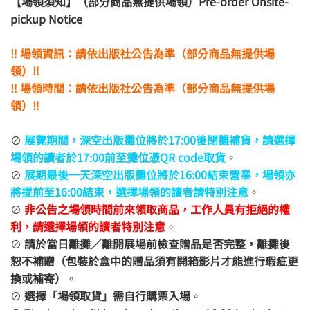
【場領須知】（部分商品無提供場領）Pre-order Onsite-
pickup Notice
‼️ 場領資訊：請依出版社公告為準（部分商品無提供場
領）‼️
‼️ 場領時間：請依出版社公告為準（部分商品無提供場
領）‼️
⊘
展覽期間，
深空出版攤位將於17:00後閉攤補貨，請選擇
場領的讀者於17:00前至攤位憑QR code取貨
。
⊘
展期最後一天深空出版攤位將於16:00結束營業，場領亦
將提前至16:00結束，選擇場領的讀者請特別注意
。
⊘
非公告之場領時間前來領取商品，工作人員有拒絕的權
利，請選擇場領的讀者特別注意
。
⊘
請於當日離攤／離開展場前檢查贈品是否完整，離攤後
恕不補贈（包裝於盒中的贈品須有開箱影片才能進行瑕疵更
換或補寄）
。
⊘
選擇「場領取貨」需自行購票入場
。