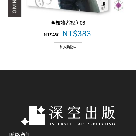
全知讀者視角03
原
NT$
383
目
NT$
450
始
前
價
價
加入購物車
格：
格：
NT$450。
NT$383。
聯絡資訊