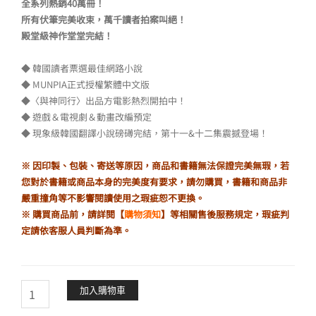
全系列熱銷40萬冊！
所有伏筆完美收束，萬千讀者拍案叫絕！
殿堂級神作堂堂完結！
◆ 韓國讀者票選最佳網路小說
◆ MUNPIA正式授權繁體中文版
◆〈與神同行〉出品方電影熱烈開拍中！
◆ 遊戲＆電視劇＆動畫改編預定
◆ 現象級韓國翻譯小說磅礡完結，第十一&十二集震撼登場！
※ 因印製、包裝、寄送等原因，商品和書籍無法保證完美無瑕，若
您對於書籍或商品本身的完美度有要求，請勿購買，書籍和商品非
嚴重撞角等不影響閱讀使用之瑕疵恕不更換。
※ 購買商品前，請詳閱【
購物須知
】等相關售後服務規定，瑕疵判
定請依客服人員判斷為準。
全
加入購物車
知
讀