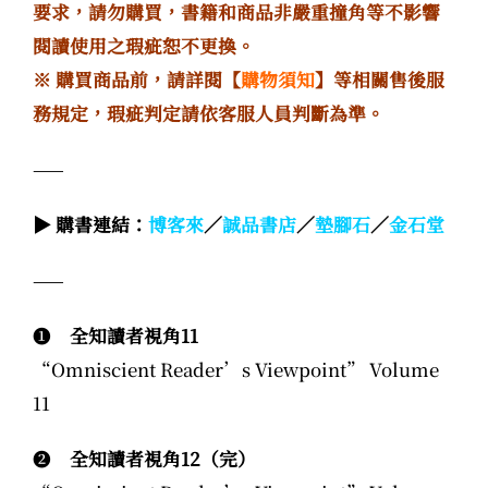
要求，請勿購買，書籍和商品非嚴重撞角等不影響
閱讀使用之瑕疵恕不更換。
※ 購買商品前，請詳閱【
購物須知
】等相關售後服
務規定，瑕疵判定請依客服人員判斷為準。
——
▶ 購書連結：
博客來
／
誠品書店
／
墊腳石
／
金石堂
——
❶
全知讀者視角11
“Omniscient Reader’s Viewpoint” Volume
11
❷
全知讀者視角12（完）