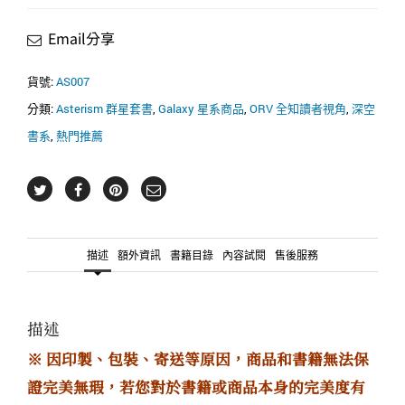
者
Email分享
視
角
11+12
貨號:
AS007
套
分類:
Asterism 群星套書
,
Galaxy 星系商品
,
ORV 全知讀者視角
,
深空
書
版
書系
,
熱門推薦
數
量
描述
額外資訊
書籍目錄
內容試閱
售後服務
描述
※ 因印製、包裝、寄送等原因，商品和書籍無法保
證完美無瑕，若您對於書籍或商品本身的完美度有