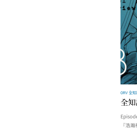
ORV 全
全知
Epis
『浩瀚神