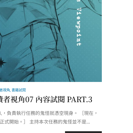
讀者視角
,
書籍試閱
者視角07 內容試閱 PART.3
，負責執行任務的鬼怪就憑空現身。 ［現在，
正式開始。］ 主持本次任務的鬼怪並不是...