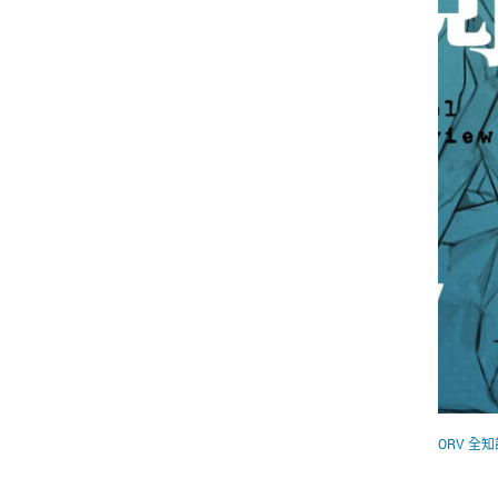
ORV 全
全知