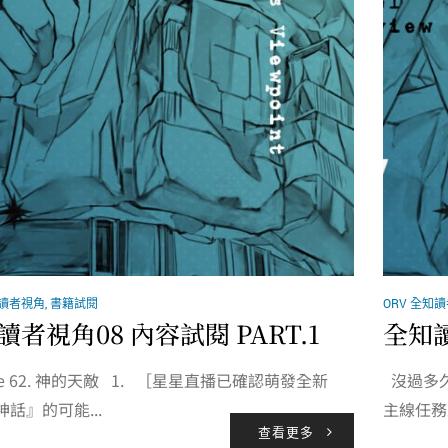
知讀者視角
,
書籍試閱
ORV 全知
讀者視角08 內容試閱 PART.1
全知讀
ode 62. 神的天敵 1. ［星星直播已確認萌發全新
沒過多久
話』的可能...
主線任務
查看更多