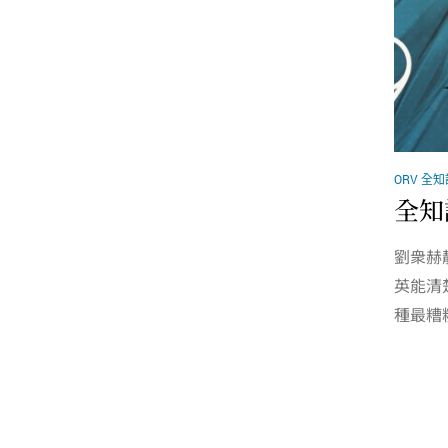
ORV 全
全知
劉衆赫
英能清
種最糟糕.