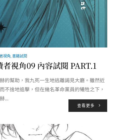
讀者視角
,
書籍試閱
者視角09 內容試閱 PART.1
赫的幫助，我九死一生地逃離謁見大廳。雖然近
而不捨地追擊，但在幾名革命黨員的犧牲之下，
...
查看更多