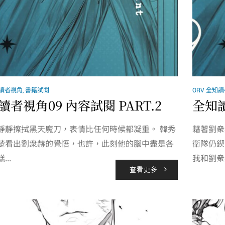
知讀者視角
,
書籍試閱
ORV 全知
讀者視角09 內容試閱 PART.2
全知讀
靜靜擦拭黑天魔刀，表情比任何時候都凝重。 韓秀
藉著劉衆
楚看出劉衆赫的覺悟，也許，此刻他的腦中盡是各
衛隊仍鍥
..
我和劉衆赫
查看更多