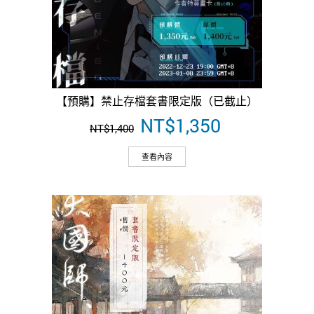
【預購】禁止存檔套書限定版（已截止）
原
NT$
1,350
目
NT$
1,400
始
前
價
價
查看內容
格：
格：
NT$1,400。
NT$1,350。