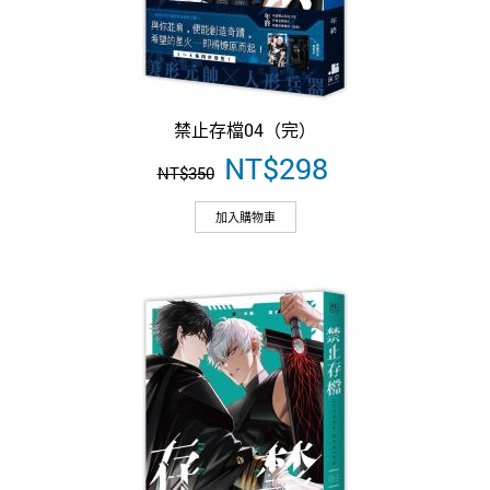
禁止存檔04（完）
原
NT$
298
目
NT$
350
始
前
價
價
加入購物車
格：
格：
NT$350。
NT$298。