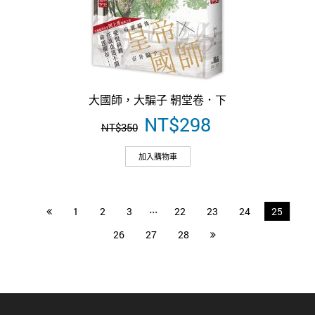
大國師，大騙子 朝堂卷．下
原
NT$
298
目
NT$
350
始
前
價
價
加入購物車
格：
格：
NT$350。
NT$298。
...
1
2
3
22
23
24
25
26
27
28