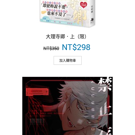
大理寺卿．上（限）
原
NT$
298
目
NT$
350
始
前
價
價
加入購物車
格：
格：
NT$350。
NT$298。