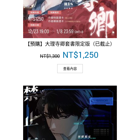
【預購】大理寺卿套書限定版（已截止）
原
NT$
1,250
目
NT$
1,300
始
前
價
價
查看內容
格：
格：
NT$1,300。
NT$1,250。