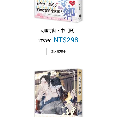
大理寺卿．中（限）
原
NT$
298
目
NT$
350
始
前
價
價
加入購物車
格：
格：
NT$350。
NT$298。