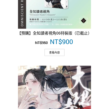
【預購】全知讀者視角06特裝版（已截止）
原
NT$
900
目
NT$
950
始
前
價
價
查看內容
格：
格：
NT$950。
NT$900。