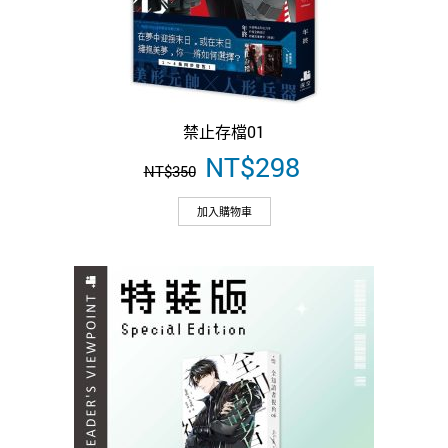
禁止存檔01
原
NT$
298
目
NT$
350
始
前
價
價
加入購物車
格：
格：
NT$350。
NT$298。