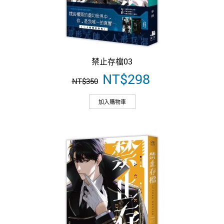
禁止存檔03
原
NT$
298
目
NT$
350
始
前
價
價
加入購物車
格：
格：
NT$350。
NT$298。