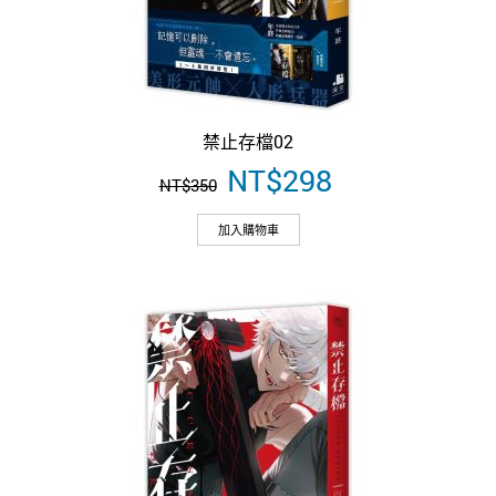
禁止存檔02
原
NT$
298
目
NT$
350
始
前
價
價
加入購物車
格：
格：
NT$350。
NT$298。