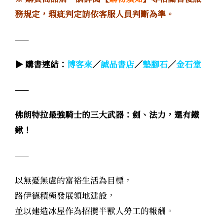
務規定，瑕疵判定請依客服人員判斷為準。
——
▶ 購書連結：
博客來
／
誠品書店
／
墊腳石
／
金石堂
——
佛朗特拉最強騎士的三大武器：劍、法力，還有鐵
鍬！
——
以無憂無慮的富裕生活為目標，
路伊德積極發展領地建設，
並以建造冰屋作為招攬半獸人勞工的報酬。