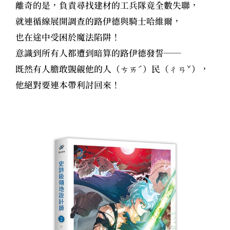
離奇的是，負責尋找建材的工兵隊竟全數失聯，
就連循線展開調查的路伊德與騎士哈維爾，
也在途中受困於魔法陷阱！
意識到所有人都遭到暗算的路伊德發誓──
既然有人膽敢覬覦他的人（ㄘㄞˊ）民（ㄔㄢˇ），
他絕對要連本帶利討回來！