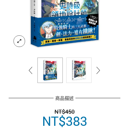
商品描述
NT$
450
NT$
383
原
目
始
前