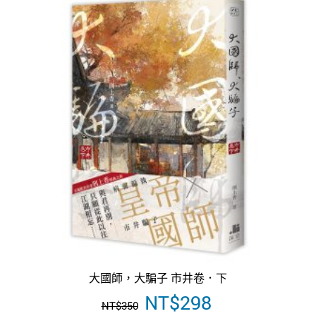
大國師，大騙子 市井卷．下
原
NT$
298
目
NT$
350
始
前