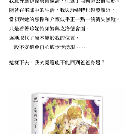
我意外應伊傑契爾邀請，住進了亞勒腓公爵宅邸。
隨著在宅邸中的生活，我與珍妮特也越發親近，
當初對她的忌憚和介懷似乎正一點一滴消失無蹤。
只是看著珍妮特頻繁與克洛德會面，
逐漸取代了原本屬於我的位置，
一股不安總會自心底悄悄湧現……
這樣下去，我究竟還能不能回到爸爸身邊？