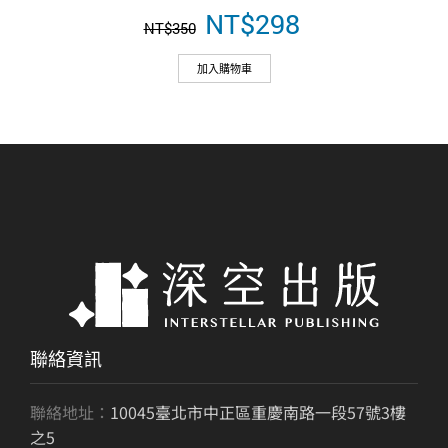
原
NT$
298
目
NT$
350
始
前
價
價
加入購物車
格：
格：
NT$350。
NT$298。
聯絡資訊
聯絡地址：
10045臺北市中正區重慶南路一段57號3樓
之5