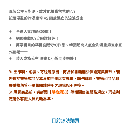
格：
格：
真假公主大對決，誰才能擄獲爸爸的心?
NT$380。
NT$323。
記憶混亂的冷漠皇帝 VS 四處逃亡的流浪公主
✦ 全球人氣超過300億！
✦ 網路連載9.9分絕讚好評！
✦ 萬眾矚目的華麗宮廷奇幻作品、韓國超高人氣全彩漫畫第五集正
式登場——
✦ 某天成為公主 漫畫＆小說同步來襲！
※ 因印製、包裝、寄送等原因，商品和書籍無法保證完美無瑕，若
您對於書籍或商品本身的完美度有要求，請勿購買，書籍和商品非
嚴重撞角等不影響閱讀使用之瑕疵恕不更換。
※ 購買商品前，請詳閱【
購物須知
】等相關售後服務規定，瑕疵判
定請依客服人員判斷為準。
目前無法購買