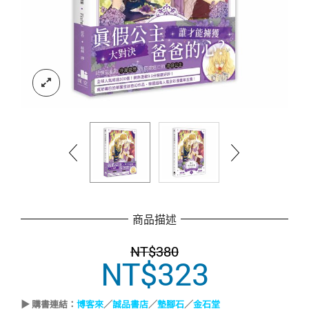
商品描述
NT$
380
NT$
323
原
目
始
前
價
價
▶ 購書連結：
博客來
／
誠品書店
／
墊腳石
／
金石堂