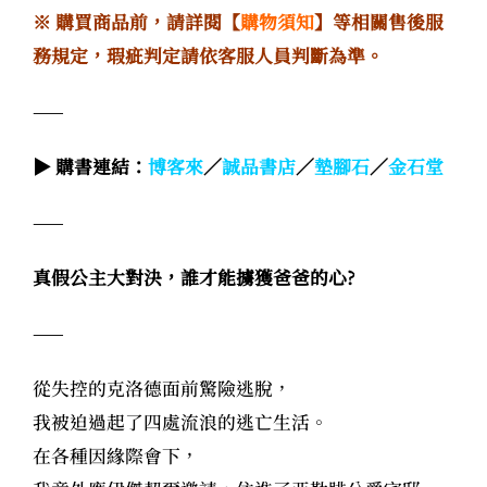
※ 購買商品前，請詳閱【
購物須知
】等相關售後服
務規定，瑕疵判定請依客服人員判斷為準。
——
▶ 購書連結：
博客來
／
誠品書店
／
墊腳石
／
金石堂
——
真假公主大對決，誰才能擄獲爸爸的心?
——
從失控的克洛德面前驚險逃脫，
我被迫過起了四處流浪的逃亡生活。
在各種因緣際會下，