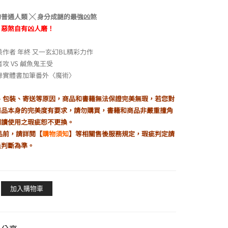
格：
格：
NT$400。
NT$340。
普通人類 ╳ 身分成謎的最強凶煞
，惡煞自有凶人磨！
美作者 年終 又一玄幻BL精彩力作
攻 VS 鹹魚鬼王受
錄實體書加筆番外〈魔術〉
製、包裝、寄送等原因，商品和書籍無法保證完美無瑕，若您對
商品本身的完美度有要求，請勿購買，書籍和商品非嚴重撞角
閱讀使用之瑕疵恕不更換。
品前，請詳閱【
購物須知
】等相關售後服務規定，瑕疵判定請
員判斷為準。
加入購物車