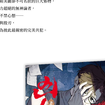
前美麗卻不可名狀的巨大邪物，
力超絕的無神論者，
不禁心想──
與殷刃，
為彼此最親密的完美共犯。