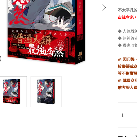
不太平凡的
古往今來
02
NT$
298
原
目
◆ 人氣耽
始
前
價
價
◆ 無神論者
格：
格：
◆ 獨家收
NT$350。
NT$298。
※ 因印
於書籍或
等不影響
※ 購買商
依客服人
凶
人
惡
煞