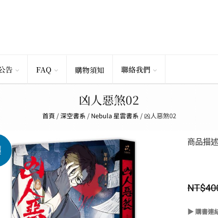
公告
FAQ
聯絡我們
購物須知
凶人惡煞02
首頁
/
深空書系
/
Nebula 星雲書系
/
凶人惡煞02
商品描
惠
NT$
40
▶ 購書連