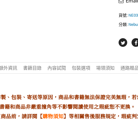
Ema
02
數
量
貨號:
NE03
分類:
Neb
額外資訊
書籍目錄
內容試閱
包裝選項
場領須知
通路贈
印製、包裝、寄送等原因，商品和書籍無法保證完美無瑕，
書籍和商品非嚴重撞角等不影響閱讀使用之瑕疵恕不更換。
買商品前，請詳閱【
購物須知
】等相關售後服務規定，瑕疵判