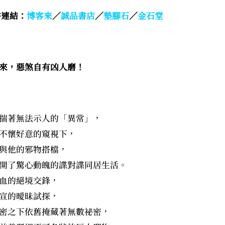
書連結：
博客來
／
誠品書店
／
墊腳石
／
金石堂
來，惡煞自有凶人磨！
揣著無法示人的「異常」，
不懷好意的窺視下，
與他的邪物搭檔，
開了驚心動魄的諜對諜同居生活。
血的絕境交鋒，
宣的曖昧試探，
密之下依舊掩藏著無數祕密，