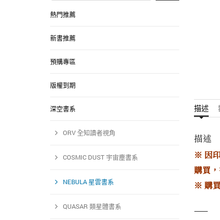
熱門推薦
新書推薦
預購專區
版權到期
描述
深空書系
ORV 全知讀者視角
描述
※ 因
COSMIC DUST 宇宙塵書系
購買，
NEBULA 星雲書系
※ 購
QUASAR 類星體書系
——