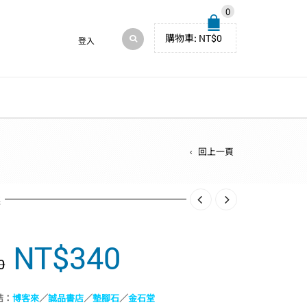
0
購物車:
NT$
0
登入
回上一頁
述
NT$
340
原
目
0
始
前
價
價
結：
博客來
／
誠品書店
／
墊腳石
／
金石堂