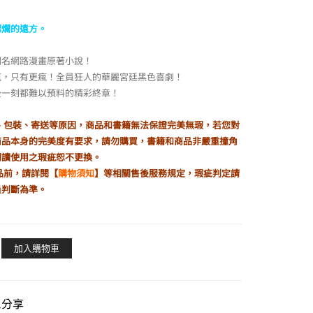
燦爛的遠方。
同名網路漫畫原著小說！
瘋，只有更瘋！全員狂人的華麗宮廷黑色喜劇！
後一刻都難以預料的精彩終章！
製、包裝、寄送等原因，商品和書籍無法保證完美無瑕，若您對
商品本身的完美度有要求，請勿購買，書籍和商品非嚴重撞角
閱讀使用之瑕疵恕不更換。
品前，請詳閱【
購物須知
】等相關售後服務規定，瑕疵判定請
員判斷為準。
加入購物車
il分享