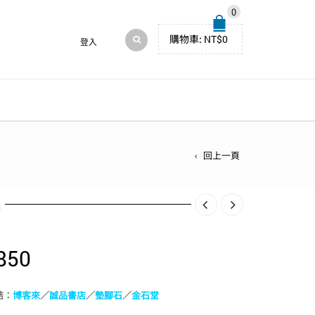
0
購物車:
NT$
0
登入
回上一頁
述
850
結：
博客來
／
誠品書店
／
墊腳石
／
金石堂