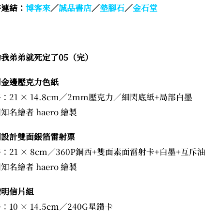
書連結：
博客來
／
誠品書店
／
墊腳石
／
金石堂
我弟弟就死定了05（完）
閃金邊壓克力色紙
格：21 × 14.8cm／2mm壓克力／細閃底紙+局部白墨
知名繪者 haero 繪製
別設計雙面銀箔雷射票
格：21 × 8cm／360P銅西+雙面素面雷射卡+白墨+互斥油
知名繪者 haero 繪製
鑽明信片組
：10 × 14.5cm／240G星鑽卡