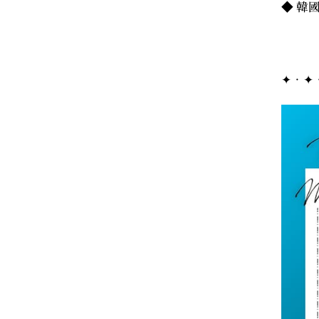
◆ 韓國
✦．✦