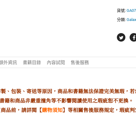
就
死
貨號:
GA07
定
分類:
Gal
了
05
限
定
版
數
量
額外資訊
書籍目錄
內容試閱
售後服務
印製、包裝、寄送等原因，商品和書籍無法保證完美無瑕，
書籍和商品非嚴重撞角等不影響閱讀使用之瑕疵恕不更換。
買商品前，請詳閱【
購物須知
】等相關售後服務規定，瑕疵判