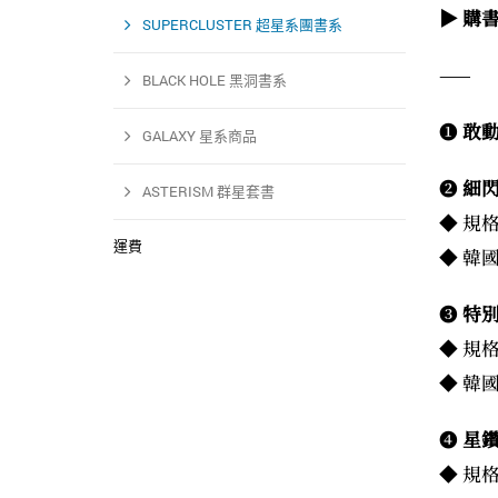
▶ 購
SUPERCLUSTER 超星系團書系
——
BLACK HOLE 黑洞書系
❶
敢動
GALAXY 星系商品
❷
細
ASTERISM 群星套書
◆ 規
運費
◆ 韓國
❸
特
◆ 規
◆ 韓國
❹
星
◆ 規格