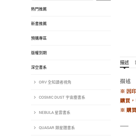
熱門推薦
新書推薦
預購專區
版權到期
描述
深空書系
描述
ORV 全知讀者視角
※ 因
COSMIC DUST 宇宙塵書系
購買，
※ 購
NEBULA 星雲書系
——
QUASAR 類星體書系