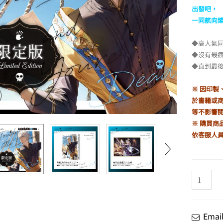
出發吧，
一同航向
弟就死定了01
◆高人氣
NT$
340
原
目
始
前
◆沒有最
價
價
◆直到最
格：
格：
NT$400。
NT$340。
※ 因印
於書籍或
等不影響
※ 購買商
依客服人
敢
動
我
弟
Ema
弟