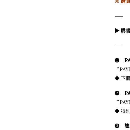
※ 購
——
▶ 購
——
❶
PA
“PAY
◆ 下
❷
PA
“PAY
◆ 特
❸
雙