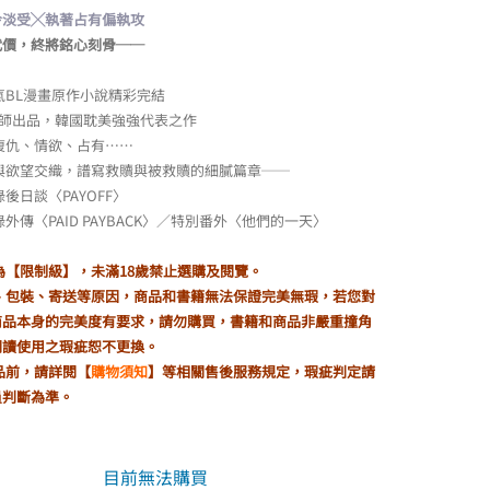
冷淡受╳執著占有偏執攻
代價，終將銘心刻骨──
氣BL漫畫原作小說精彩完結
k老師出品，韓國耽美強強代表之作
復仇、情欲、占有……
感與欲望交織，譜寫救贖與被救贖的細膩篇章──
錄後日談〈PAYOFF〉
錄外傳〈PAID PAYBACK〉／特別番外〈他們的一天〉
為【限制級】，未滿18歲禁止選購及閱覽。
製、包裝、寄送等原因，商品和書籍無法保證完美無瑕，若您對
商品本身的完美度有要求，請勿購買，書籍和商品非嚴重撞角
閱讀使用之瑕疵恕不更換。
品前，請詳閱【
購物須知
】等相關售後服務規定，瑕疵判定請
員判斷為準。
目前無法購買