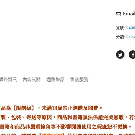
Ema
貨號:
GA06
分類:
Gal
額外資訊
內容試閱
通路贈品
售後服務
商品為【限制級】，未滿18歲禁止選購及閱覽。
印製、包裝、寄送等原因，商品和書籍無法保證完美無瑕，
書籍和商品非嚴重撞角等不影響閱讀使用之瑕疵恕不更換。