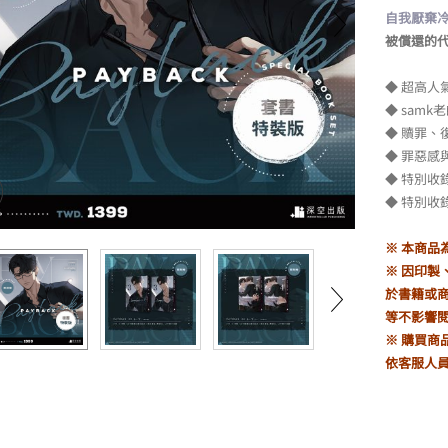
自我厭棄
被償還的
◆ 超高人
◆ sam
◆ 贖罪、
◆ 罪惡
◆ 特別收
◆ 特別收
※ 本商品
※ 因印
於書籍或
等不影響
※ 購買商
依客服人