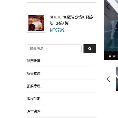
SHUTLINE馭險謎情01限定
版（限制級）
NT$
799
搜尋關鍵字:
熱門推薦
新書推薦
預購專區
版權到期
深空書系