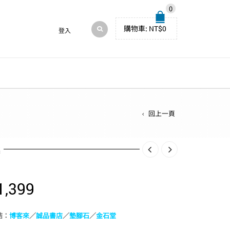
0
購物車:
NT$
0
登入
回上一頁
述
1,399
結：
博客來
／
誠品書店
／
墊腳石
／
金石堂