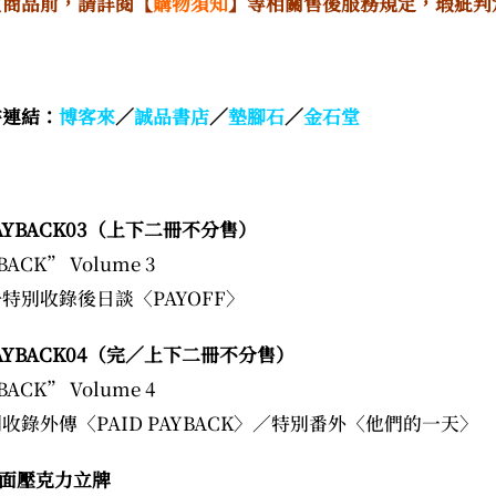
買商品前，請詳閱【
購物須知
】等相關售後服務規定，瑕疵判
書連結：
博客來
／
誠品書店
／
墊腳石
／
金石堂
YBACK03（上下二冊不分售）
BACK” Volume 3
冊特別收錄後日談〈PAYOFF〉
YBACK04（完／上下二冊不分售）
BACK” Volume 4
別收錄外傳〈PAID PAYBACK〉／特別番外〈他們的一天〉
面壓克力立牌