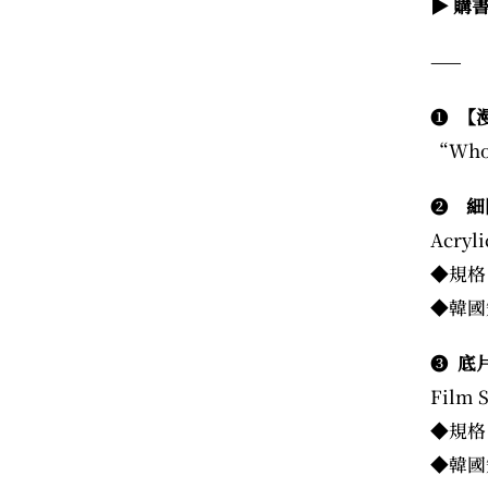
▶ 購
——
❶
【
“Who 
❷
細
Acryli
◆規格
◆韓國
❸
底
Film S
◆規格：
◆韓國