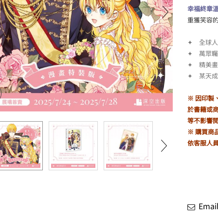
幸福終章
重獲笑容的
✦ 全球人
✦ 萬眾
✦ 精美
✦ 某天成
※ 因印
於書籍或
等不影響
※ 購買商
依客服人
Ema