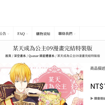
公告
FAQ
聯絡我們
購物須知
某天成為公主09漫畫完結特裝版
首頁
/
深空書系
/
Quasar 類星體書系
/
某天成為公主09漫畫完結特裝版
商品描
NT$
▶ 購書連