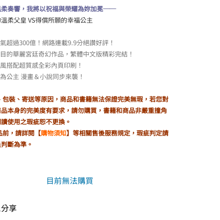
溫柔奏響，我將以祝福與榮耀為妳加冕──
溫柔父皇 VS得償所願的幸福公主
氣超過300億！網路連載9.9分絕讚好評！
矚目的華麗宮廷奇幻作品，繁體中文版精彩完結！
畫風搭配超質感全彩內頁印刷！
為公主 漫畫＆小說同步來襲！
製、包裝、寄送等原因，商品和書籍無法保證完美無瑕，若您對
商品本身的完美度有要求，請勿購買，書籍和商品非嚴重撞角
閱讀使用之瑕疵恕不更換。
品前，請詳閱【
購物須知
】等相關售後服務規定，瑕疵判定請
員判斷為準。
目前無法購買
il分享