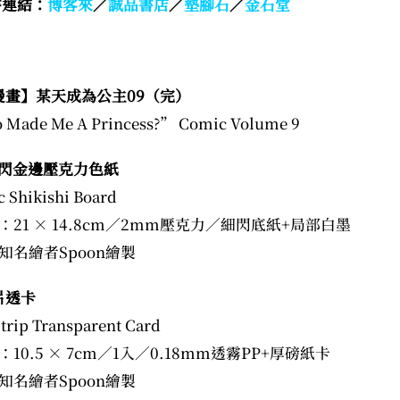
書連結：
博客來
／
誠品書店
／
墊腳石
／
金石堂
漫畫】某天成為公主09（完）
Made Me A Princess?” Comic Volume 9
閃金邊壓克力色紙
c Shikishi Board
：21 × 14.8cm／2mm壓克力／細閃底紙+局部白墨
知名繪者Spoon繪製
片透卡
trip Transparent Card
10.5 × 7cm／1入／0.18mm透霧PP+厚磅紙卡
知名繪者Spoon繪製