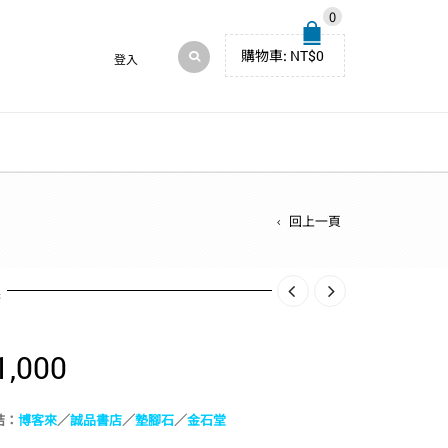
0
購物車:
NT$
0
登入
回上一頁
述
1,000
結：
博客來
／
誠品書店
／
墊腳石
／
金石堂