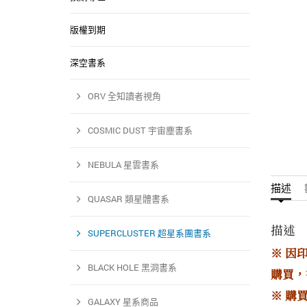
版權到期
深空書系
ORV 全知讀者視角
COSMIC DUST 宇宙塵書系
NEBULA 星雲書系
描述
QUASAR 類星體書系
描述
SUPERCLUSTER 超星系團書系
※ 因
BLACK HOLE 黑洞書系
購買，
※ 購
GALAXY 星系商品