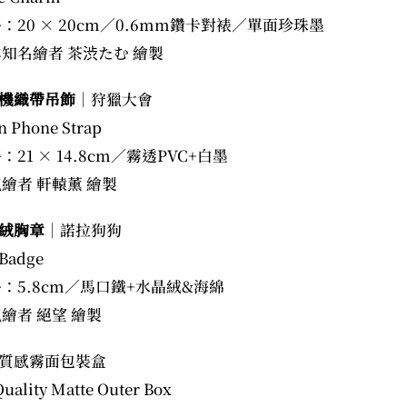
格：20 × 20cm／0.6mm鑽卡對裱／單面珍珠墨
本知名繪者 茶渋たむ 繪製
機織帶吊飾
｜狩獵大會
n Phone Strap
：21 × 14.8cm／霧透PVC+白墨
氣繪者 軒轅薰 繪製
絨胸章
｜諾拉狗狗
 Badge
格：5.8cm／馬口鐵+水晶絨&海綿
氣繪者 絕望 繪製
質感霧面包裝盒
uality Matte Outer Box