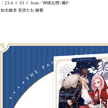
：23.6 × 33 × 3cm／厚磅瓦楞+霧P
本知名繪者 茶渋たむ 繪製