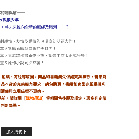
，
妳的劍與盾──
s 孤狼少年
去，將未來推向全新的羈絆及暗潮……？
刻劃親情、友情及愛情的浪漫奇幻話題大作！
日本人氣繪者繪製華麗絕美封面！
超高人氣網路漫畫原作小說，繁體中文版正式登場！
漫畫＆原作小說同步來襲！
製、包裝、寄送等原因，商品和書籍無法保證完美無瑕，若您對
商品本身的完美度有要求，請勿購買，書籍和商品非嚴重撞角
閱讀使用之瑕疵恕不更換。
品前，請詳閱【
購物須知
】等相關售後服務規定，瑕疵判定請
員判斷為準。
加入購物車