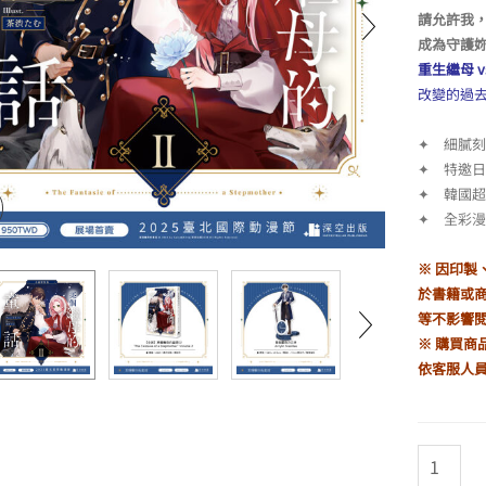
請允許我
成為守護
重生繼母 v
改變的過
✦ 細膩
✦ 特邀
✦ 韓國
✦ 全彩
※ 因印
於書籍或
等不影響
※ 購買商
依客服人
某
個