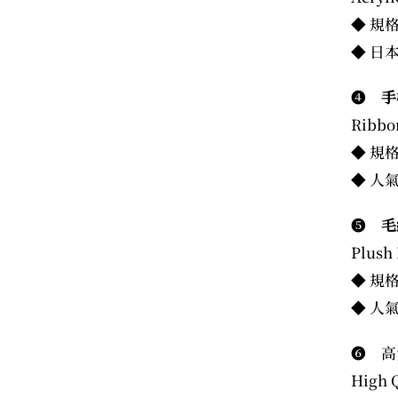
◆ 規
◆ 日
❹
手
Ribbo
◆ 規格
◆ 人
❺
毛
Plush
◆ 規
◆ 人
❻ 高
High Q