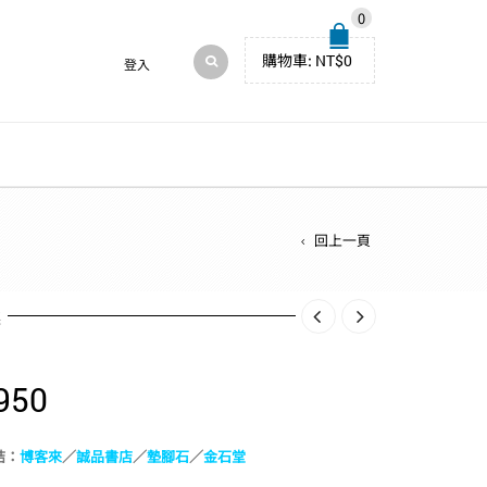
0
購物車:
NT$
0
登入
回上一頁
述
950
結：
博客來
／
誠品書店
／
墊腳石
／
金石堂