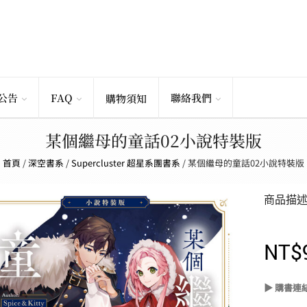
公告
FAQ
聯絡我們
購物須知
某個繼母的童話02小說特裝版
首頁
/
深空書系
/
Supercluster 超星系團書系
/
某個繼母的童話02小說特裝版
商品描
NT$
▶ 購書連