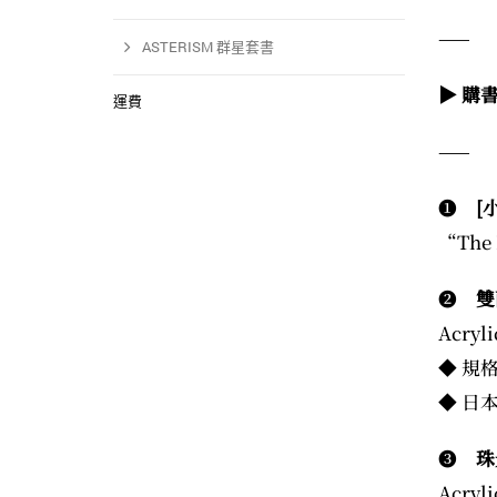
——
ASTERISM 群星套書
▶ 購
運費
——
❶
[
“The 
❷
雙
Acryli
◆ 規
◆ 日
❸
珠
Acryl