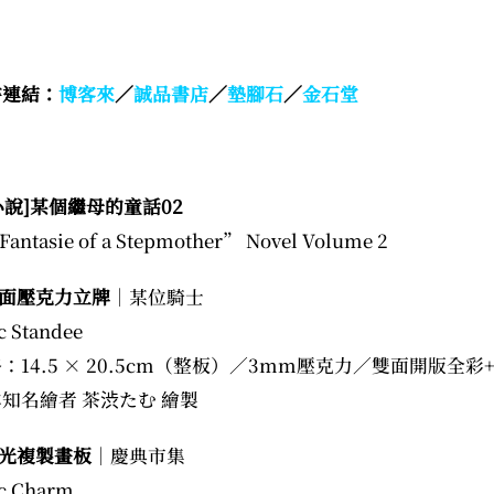
書連結：
博客來
／
誠品書店
／
墊腳石
／
金石堂
小說]某個繼母的童話02
Fantasie of a Stepmother” Novel Volume 2
面壓克力立牌
｜某位騎士
c Standee
格：14.5 × 20.5cm（整板）／3mm壓克力／雙面開版全彩
本知名繪者 茶渋たむ 繪製
光複製畫板
｜慶典市集
ic Charm