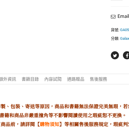
繼
母
Ema
的
童
話
貨號:
GA05
02
分類:
Gal
小
說
特
裝
版
數
量
額外資訊
書籍目錄
內容試閱
通路贈品
售後服務
印製、包裝、寄送等原因，商品和書籍無法保證完美無瑕，
書籍和商品非嚴重撞角等不影響閱讀使用之瑕疵恕不更換。
買商品前，請詳閱【
購物須知
】等相關售後服務規定，瑕疵判