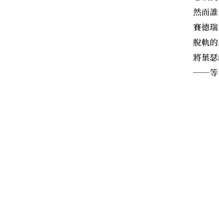
然而誰
賽德瑞
脫軌的
將葉瑟
──等