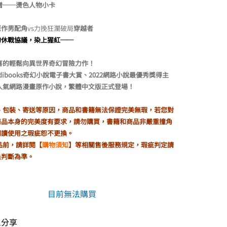
格：
格：
贈──燙色人物小卡
NT$400。
NT$340。
原作男配角
vs力挽狂瀾破局
穿越者
的休戰協議，染上猩紅──
喜的輕鬆向異世界奇幻冒險力作！
 Ridibooks奇幻小說電子書大賞、2022網路小說最優秀獎得主
高人氣網路漫畫原作小說，繁體中文版正式登場！
製、包裝、寄送等原因，商品和書籍無法保證完美無瑕，若您對
商品本身的完美度有要求，請勿購買，書籍和商品非嚴重撞角
閱讀使用之瑕疵恕不更換。
品前，請詳閱【
購物須知
】等相關售後服務規定，瑕疵判定請
員判斷為準。
目前無法購買
il分享