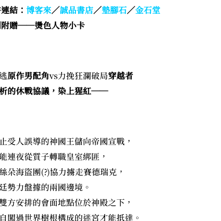
書連結：
博客來
／
誠品書店
／
墊腳石
／
金石堂
刷附贈──燙色人物小卡
逃
原作男配角
vs力挽狂瀾破局
穿越者
析的休戰協議，染上猩紅──
止受人誤導的神國王儲向帝國宣戰，
能連夜從質子轉職皇室綁匪，
絲朵海盜團(?)協力擄走賽德瑞克，
廷勢力盤據的兩國邊境。
雙方安排的會面地點位於神殿之下，
自闖過世界樹根構成的迷宮才能抵達。