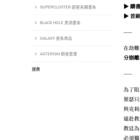
▶ 購
SUPERCLUSTER 超星系團書系
▶ 首
BLACK HOLE 黑洞書系
——
GALAXY 星系商品
在劫難
ASTERISM 群星套書
分崩離
運費
——
為了阻
葉瑟只
與克莉
遠赴教
教廷為
必須獨