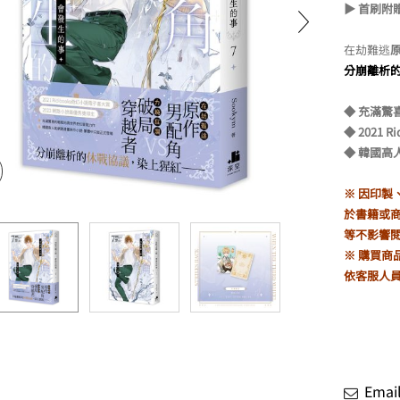
▶ 首刷附
在劫難逃
工後會發生的事04
分崩離析
NT$
340
原
目
始
前
價
價
◆ 充滿驚
格：
格：
◆ 2021
NT$400。
NT$340。
工後會發生的事02
◆ 韓國
NT$
340
原
目
始
前
※ 因印
價
價
格：
格：
於書籍或
NT$400。
NT$340。
等不影響
工後會發生的事01
※ 購買商
NT$
340
原
目
始
前
依客服人
價
價
格：
格：
NT$400。
NT$340。
Ema