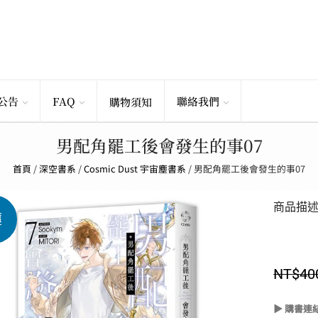
公告
FAQ
聯絡我們
購物須知
男配角罷工後會發生的事07
首頁
/
深空書系
/
Cosmic Dust 宇宙塵書系
/
男配角罷工後會發生的事07
商品描
惠
NT$
40
▶ 購書連