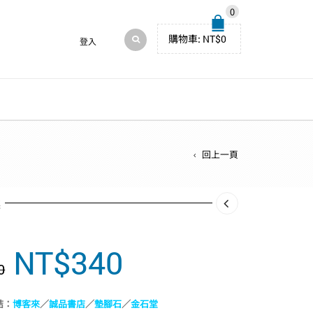
0
購物車:
NT$
0
登入
回上一頁
述
NT$
340
原
目
0
始
前
價
價
結：
博客來
／
誠品書店
／
墊腳石
／
金石堂