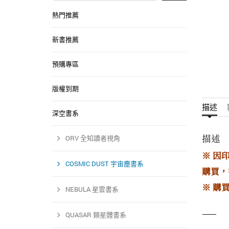
熱門推薦
新書推薦
預購專區
版權到期
描述
深空書系
描述
ORV 全知讀者視角
※ 因
COSMIC DUST 宇宙塵書系
購買，
※ 購
NEBULA 星雲書系
——
QUASAR 類星體書系