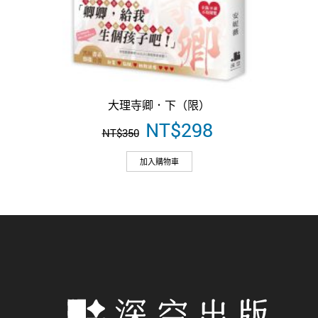
大理寺卿．下（限）
原
NT$
298
目
NT$
350
始
前
價
價
加入購物車
格：
格：
NT$350。
NT$298。