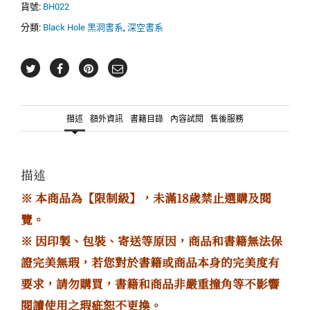
數
貨號:
BH022
量
分類:
Black Hole 黑洞書系
,
深空書系
描述
額外資訊
書籍目錄
內容試閱
售後服務
描述
※ 本商品為【限制級】，未滿18歲禁止選購及閱
覽。
※ 因印製、包裝、寄送等原因，商品和書籍無法保
證完美無瑕，若您對於書籍或商品本身的完美度有
要求，請勿購買，書籍和商品非嚴重撞角等不影響
閱讀使用之瑕疵恕不更換。