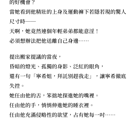
的好機會？
當她看到他精壯的上身及運動褲下若隱若現的驚人
尺寸時──
天啊，她竟然連個年輕弟弟都能意淫！
必須想辦法把他送離自己身邊……
提出搬家提議的當夜，
昏暗的燈光、孤獨的身影、泛紅的眼角，
還有一句「寧希姐，拜託別趕我走」，讓寧希徹底
失控。
她任由他的舌，笨拙地探進她的嘴裡。
任由他的手，悄悄伸進她的睡衣裡。
任由他充滿侵略性的欲望，占有她每一吋……