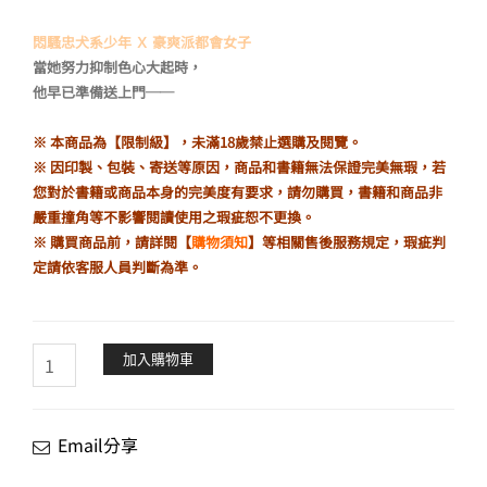
格：
格：
悶騷忠犬系少年 Ｘ 豪爽派都會女子
NT$320。
NT$272。
當她努力抑制色心大起時，
他早已準備送上門──
※ 本商品為【限制級】，未滿18歲禁止選購及閱覽。
※ 因印製、包裝、寄送等原因，商品和書籍無法保證完美無瑕，若
您對於書籍或商品本身的完美度有要求，請勿購買，書籍和商品非
嚴重撞角等不影響閱讀使用之瑕疵恕不更換。
※ 購買商品前，請詳閱【
購物須知
】等相關售後服務規定，瑕疵判
定請依客服人員判斷為準。
喜
加入購物車
歡
藏
不
Email分享
住
（限）