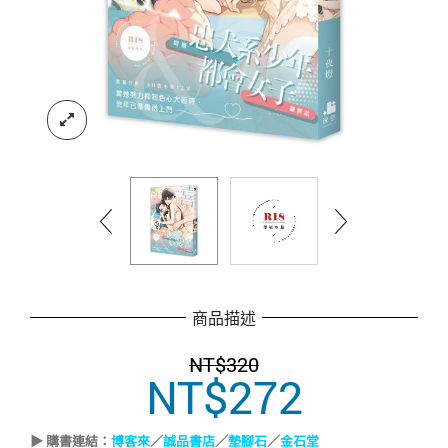
商品描述
NT$
320
NT$
272
原
目
始
前
價
價
▶ 購書連結：
博客來
／
誠品書店
／
墊腳石
／
金石堂