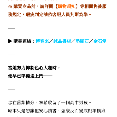
※ 購買商品前，請詳閱【
購物須知
】等相關售後服
務規定，瑕疵判定請依客服人員判斷為準。
——
▶ 購書連結：
博客來
／
誠品書店
／
墊腳石
／
金石堂
——
當她努力抑制色心大起時，
他早已準備送上門──
——
念在舊鄰情分，寧希收留了一個高中男孩。
原本只是想讓他安心讀書，怎麼反而變成餓羊撲狼