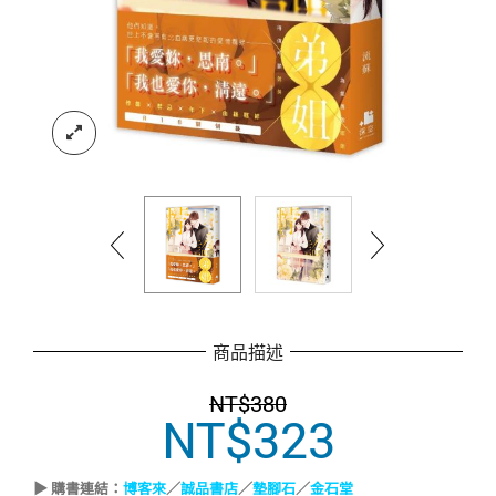
商品描述
NT$
380
NT$
323
原
目
始
前
價
價
▶ 購書連結：
博客來
／
誠品書店
／
墊腳石
／
金石堂