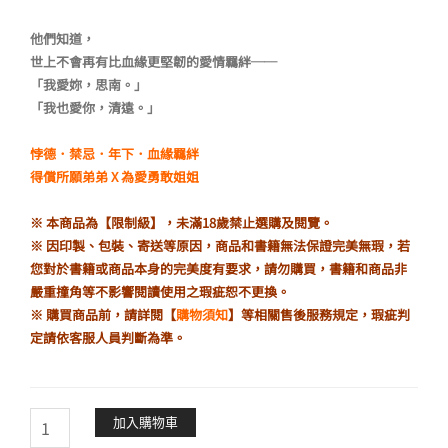
格：
格：
他們知道，
NT$380。
NT$323。
世上不會再有比血緣更堅韌的愛情羈絆──
「我愛妳，思南。」
「我也愛你，清遠。」
悖德．禁忌．年下．血緣羈絆
得償所願弟弟 X 為愛勇敢姐姐
※ 本商品為【限制級】，未滿18歲禁止選購及閱覽。
※ 因印製、包裝、寄送等原因，商品和書籍無法保證完美無瑕，若
您對於書籍或商品本身的完美度有要求，請勿購買，書籍和商品非
嚴重撞角等不影響閱讀使用之瑕疵恕不更換。
※ 購買商品前，請詳閱【
購物須知
】等相關售後服務規定，瑕疵判
定請依客服人員判斷為準。
悖
加入購物車
論