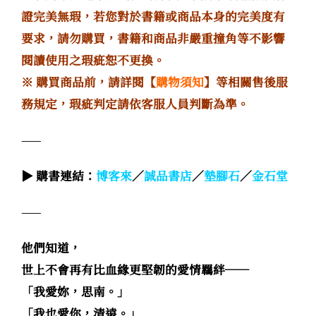
證完美無瑕，若您對於書籍或商品本身的完美度有
要求，請勿購買，書籍和商品非嚴重撞角等不影響
閱讀使用之瑕疵恕不更換。
※ 購買商品前，請詳閱【
購物須知
】等相關售後服
務規定，瑕疵判定請依客服人員判斷為準。
——
▶ 購書連結：
博客來
／
誠品書店
／
墊腳石
／
金石堂
——
他們知道，
世上不會再有比血緣更堅韌的愛情羈絆──
「我愛妳，思南。」
「我也愛你，清遠。」