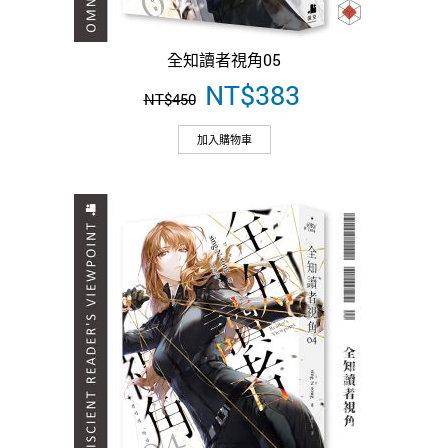
全知讀者視角05
原
NT$
383
目
NT$
450
始
前
價
價
加入購物車
格：
格：
NT$450。
NT$383。