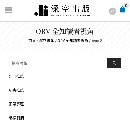
0
ORV 全知讀者視角
首頁
/
深空書系
/
ORV 全知讀者視角
/
頁面 2
搜尋關鍵字:
熱門推薦
新書推薦
預購專區
版權到期