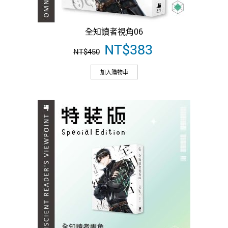
全知讀者視角06
原
NT$
383
目
NT$
450
始
前
價
價
加入購物車
格：
格：
NT$450。
NT$383。