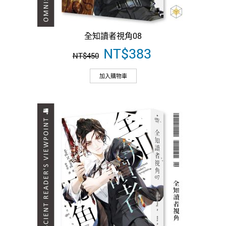
全知讀者視角08
原
NT$
383
目
NT$
450
始
前
價
價
加入購物車
格：
格：
NT$450。
NT$383。