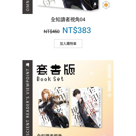
全知讀者視角04
原
NT$
383
目
NT$
450
始
前
價
價
加入購物車
格：
格：
NT$450。
NT$383。