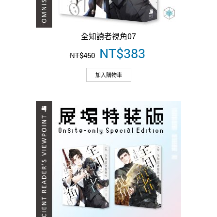
全知讀者視角07
原
NT$
383
目
NT$
450
始
前
價
價
加入購物車
格：
格：
NT$450。
NT$383。