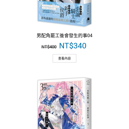
男配角罷工後會發生的事04
原
NT$
340
目
NT$
400
始
前
價
價
查看內容
格：
格：
NT$400。
NT$340。