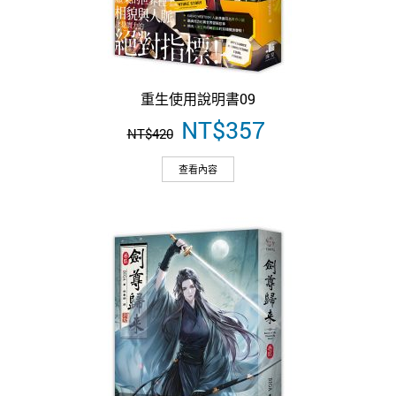
重生使用說明書09
原
NT$
357
目
NT$
420
始
前
價
價
查看內容
格：
格：
NT$420。
NT$357。