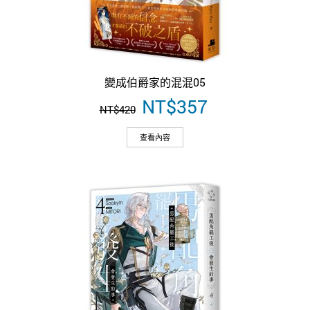
變成伯爵家的混混05
原
NT$
357
目
NT$
420
始
前
價
價
查看內容
格：
格：
NT$420。
NT$357。