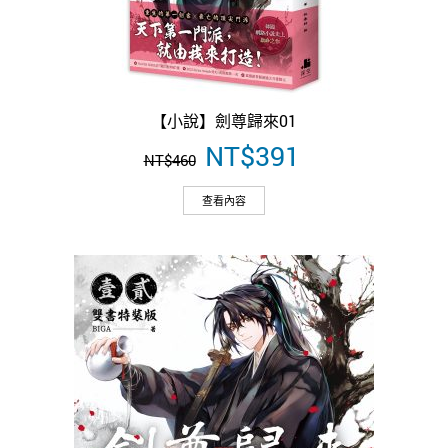
【小說】劍尊歸來01
原
NT$
391
目
NT$
460
始
前
價
價
查看內容
格：
格：
NT$460。
NT$391。