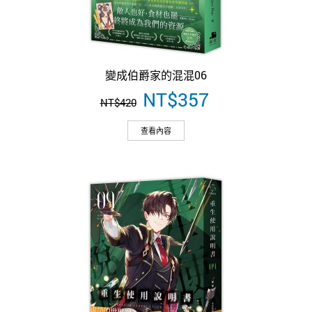
變成伯爵家的混混06
原
NT$
357
目
NT$
420
始
前
價
價
查看內容
格：
格：
NT$420。
NT$357。