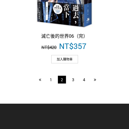
滅亡後的世界06（完）
原
NT$
357
目
NT$
420
始
前
價
價
加入購物車
格：
格：
NT$420。
NT$357。
1
2
3
4