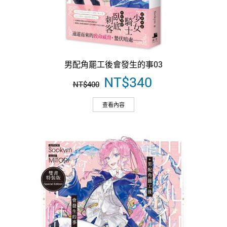
男配角罷工後會發生的事03
原
NT$
340
目
NT$
400
始
前
價
價
查看內容
格：
格：
NT$400。
NT$340。