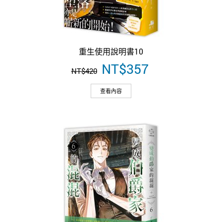
重生使用說明書10
原
NT$
357
目
NT$
420
始
前
價
價
查看內容
格：
格：
NT$420。
NT$357。