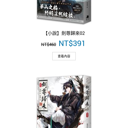
【小說】劍尊歸來02
原
NT$
391
目
NT$
460
始
前
價
價
查看內容
格：
格：
NT$460。
NT$391。