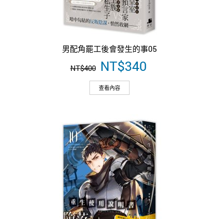
男配角罷工後會發生的事05
原
NT$
340
目
NT$
400
始
前
價
價
查看內容
格：
格：
NT$400。
NT$340。