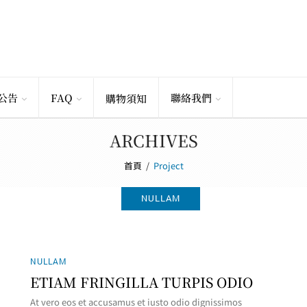
公告
FAQ
聯絡我們
購物須知
ARCHIVES
首頁
/
Project
NULLAM
NULLAM
ETIAM FRINGILLA TURPIS ODIO
At vero eos et accusamus et iusto odio dignissimos