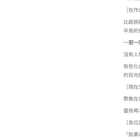
［在作
比起挑
半島的
─若一
沒有人
有些化
的目光
［現在
聚集在
靈奇再
［各位
「如果