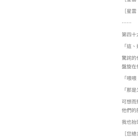
［星雲
……
第四十
「這、
驚詫的
盤旋在
「喂喂
「那是
可想而
他們的
我也抬
［您總