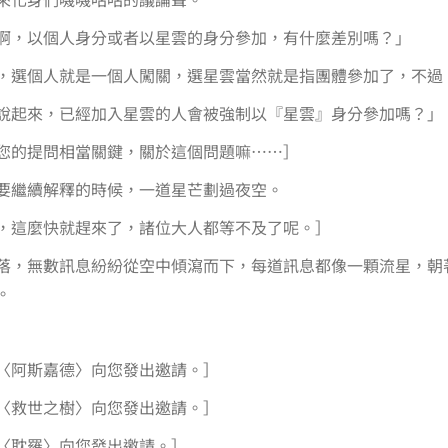
啊，以個人身分或者以星雲的身分參加，有什麼差別嗎？」
，選個人就是一個人闖關，選星雲當然就是指團體參加了，不過
說起來，已經加入星雲的人會被強制以『星雲』身分參加嗎？」
您的提問相當關鍵，關於這個問題嘛……］
要繼續解釋的時候，一道星芒劃過夜空。
，這麼快就趕來了，諸位大人都等不及了呢。］
落，無數訊息紛紛從空中傾瀉而下，每道訊息都像一顆流星，朝
。
〈阿斯嘉德〉向您發出邀請。］
〈救世之樹〉向您發出邀請。］
〈耽羅〉向您發出邀請。］