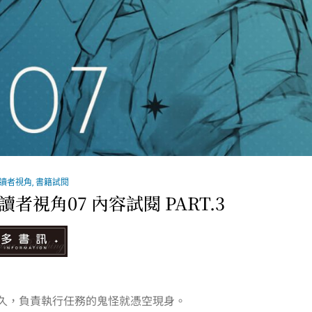
知讀者視角
,
書籍試閱
讀者視角07 內容試閱 PART.3
久，負責執行任務的鬼怪就憑空現身。