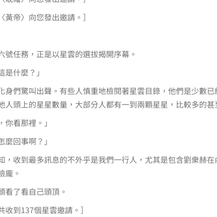
〈黃帝〉向您發出邀請。］
六號任務，正是以星雲的選拔揭開序幕。
這是什麼？」
化身們驚叫出聲。有些人慎重地檢閱著星雲目錄，他們是少數已
他人頭上的星星數量，大部分人都有一到兩顆星星，比較多的甚
，你看那裡。」
怎麼回事啊？」
知，收到最多訊息的不外乎是我們一行人，尤其是包含劉衆赫在
臉龐。
頭看了看自己頭頂。
共收到137個星雲邀請。］