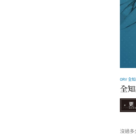
ORV 全
全知
沒過多