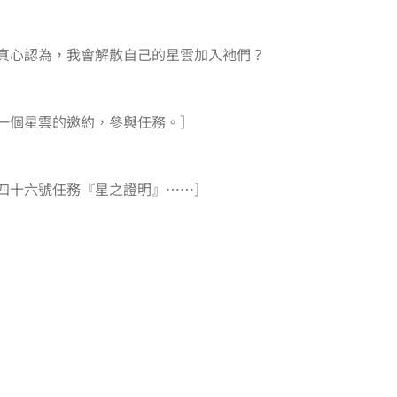
真心認為，我會解散自己的星雲加入祂們？
一個星雲的邀約，參與任務。］
四十六號任務『星之證明』……］