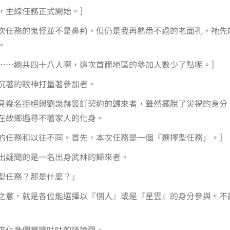
，主線任務正式開始。］
次任務的鬼怪並不是鼻荊，但仍是我再熟悉不過的老面孔，祂先
。
……總共四十八人啊，這次首爾地區的參加人數少了點呢。］
沉著的眼神打量著參加者。
見幾名拒絕與劉衆赫簽訂契約的歸來者，雖然擺脫了災禍的身分
在故鄉遍尋不著家人的化身。
的任務和以往不同。首先，本次任務是一個『選擇型任務』。］
出疑問的是一名出身武林的歸來者。
型任務？那是什麼？」
之意，就是各位能選擇以『個人』或是『星雲』的身分參與。不
來化身們嘰嘰咕咕的議論聲。