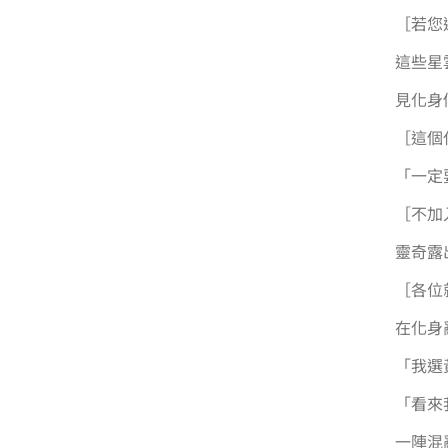
［若您
這些星
見化身
［這個
「一定
［不加
靈奇露
［各位
在化身
「我選
「看來
一陣混