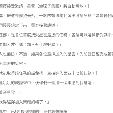
選擇接受邀請，星雲〈金獨子集團〉將自動解散。］
雲，難道是懷抱著姑且一試的想法向我發出邀請訊息？還是祂們
們慢慢鎮定下來，靈奇接著說道。
任務，是各位首度接受星雲選拔的任務。各位可以選擇接受其中
要加入才行嗎？加入有什麼好處？」
入也無妨。不過，如果各位選擇加入的星雲，先前就已經完成第
出陰險的笑容。
就能取得該任務的豁免權，直接進入第四十七號任務。］
亂哄哄的鼓譟聲中，伙伴們一個接一個集結到我身邊。
黃帝星雲！」
我得選擇加入榮耀旗幟了。」
亂中，已經作出選擇的化身們高聲嚷嚷。