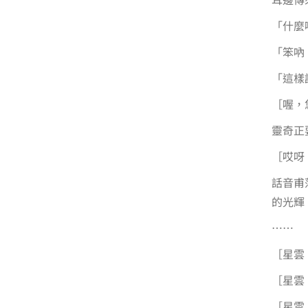
「什麼
「笨吶
「這樣
［喔，
靈奇正
［哎呀
話音甫
的光輝
……
［星雲
［星雲
［星雲