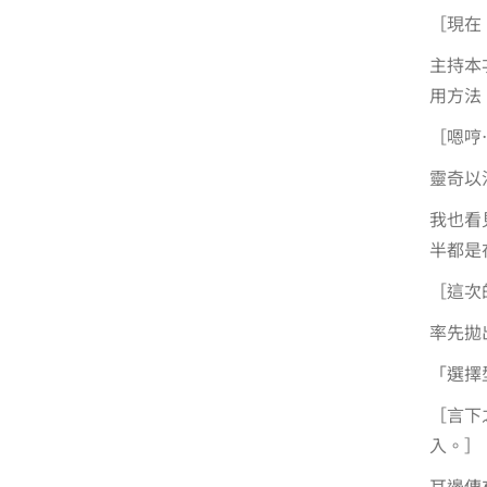
［現在
主持本
用方法
［嗯哼
靈奇以
我也看
半都是
［這次
率先拋
「選擇
［言下
入。］
耳邊傳