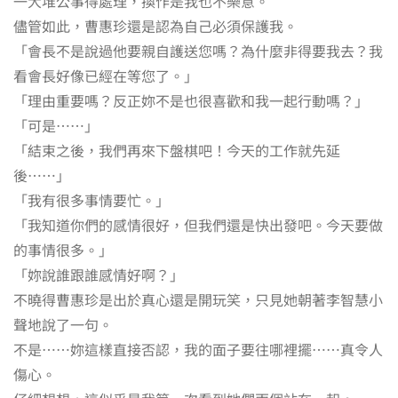
一大堆公事得處理，換作是我也不樂意。
儘管如此，曹惠珍還是認為自己必須保護我。
「會長不是說過他要親自護送您嗎？為什麼非得要我去？我
看會長好像已經在等您了。」
「理由重要嗎？反正妳不是也很喜歡和我一起行動嗎？」
「可是……」
「結束之後，我們再來下盤棋吧！今天的工作就先延
後……」
「我有很多事情要忙。」
「我知道你們的感情很好，但我們還是快出發吧。今天要做
的事情很多。」
「妳說誰跟誰感情好啊？」
不曉得曹惠珍是出於真心還是開玩笑，只見她朝著李智慧小
聲地說了一句。
不是……妳這樣直接否認，我的面子要往哪裡擺……真令人
傷心。