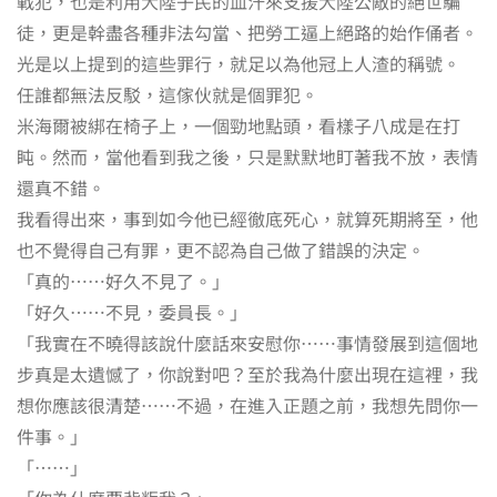
戰犯，也是利用大陸子民的血汗來支援大陸公敵的絕世騙
徒，更是幹盡各種非法勾當、把勞工逼上絕路的始作俑者。
光是以上提到的這些罪行，就足以為他冠上人渣的稱號。
任誰都無法反駁，這傢伙就是個罪犯。
米海爾被綁在椅子上，一個勁地點頭，看樣子八成是在打
盹。然而，當他看到我之後，只是默默地盯著我不放，表情
還真不錯。
我看得出來，事到如今他已經徹底死心，就算死期將至，他
也不覺得自己有罪，更不認為自己做了錯誤的決定。
「真的……好久不見了。」
「好久……不見，委員長。」
「我實在不曉得該說什麼話來安慰你……事情發展到這個地
步真是太遺憾了，你說對吧？至於我為什麼出現在這裡，我
想你應該很清楚……不過，在進入正題之前，我想先問你一
件事。」
「……」