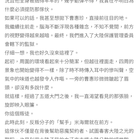
況且他全身被捆得牢牢的，幾乎動彈不得，我實在不明白為
什麼必須提防那傢伙。
如果可以的話，我甚至想拋下曹惠珍，直接前往目的地。
我繼續往前走，腦海不斷浮現各種雜念，不知不覺間，前方
的視野變得越來越暗。最終，我們進入了大陸保護管理委員
會轄下的監獄。
仔細一想，我也好久沒來這裡了。
起初，周圍的環境看起來十分簡潔，但越往裡面走，四周的
景象也開始變得不一樣，除了時不時傳入耳中的慘叫聲，空
氣中的味道也越發令人作嘔。一旁的曹惠珍微微皺起了眉
頭，卻沒有多說什麼。
就這樣，經過了五道大門之後，我一直渴望看見的那張臉，
旋即映入眼簾。
你這個叛徒。
此時此刻，反叛分子的「幫手」米海爾就在前方。
這傢伙不僅是在背後幫助惡魔契約者、試圖毒害大陸之光的