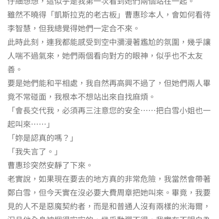
仔細想想，這似乎是我第一次看到她們兩個站在一起。
雖然不曉得「凱斯拉克的老古板」曹惠珍本人，會如何看待
李智慧，但我總覺得她們一定合不來。
此時此刻，連我都能感受到空中瀰漫著尷尬的氛圍，幾乎讓
人喘不過氣來，她們兩個看向對方的眼神，似乎也不太友
善。
要是她們能和平相處，我自然再高興不過了，但她們兩人畢
竟不常碰面，我根本不想站出來自找麻煩。
「會長交代我，必須再三注意您的安全……把白雪小姐也一
起叫來……」
「妳是認真的嗎？」
「我失言了。」
曹惠珍突然安靜了下來。
老實說，如果現在要去的地方真的非常危險，我當然會帶著
鄭白雪，但今天實在沒必要大費周章把她叫來。畢竟，我要
見的人不是惡魔契約者，而是和普通人沒有兩樣的米海爾，