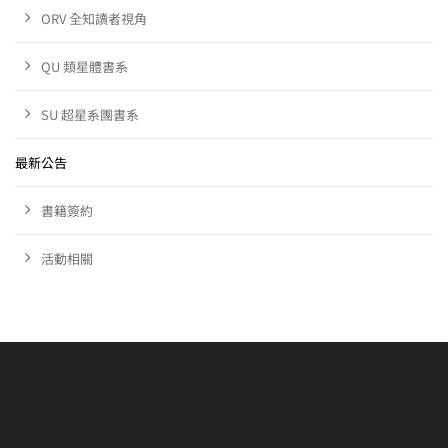
ORV 全知讀者視角
QU 類星體書系
SU 超星系團書系
最新公告
書籍簽約
活動相關