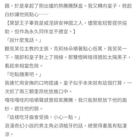
餓，於是拿起了剛出爐的熱騰騰酥盒。我又轉向皇子，掀起
白紗讓他挑點心……
【葉瑟王子畢竟是威涅諦安神國之人，儘管能短暫提供協
助，但作為永久同伴並不適宜。】
「說什麼鬼話。」
聽見某位主教的主張，克莉絲朵嚼著點心低罵。我苦笑一
下，隨即和皇子對上了視線。那雙橙眸暗得猶如太陽黑子，
看起來相當危險。
「吃點糖果吧。」
我連忙用安撫的口吻提議。皇子似乎本來就有這個打算，一
次抓了兩三顆里昂枕放進口中。
嘎吱嘎吱的咀嚼聲感覺殺氣騰騰，我只能默默放下他的面
紗，遮住他的臉。
「這樣吃牙齒會受損，小心一點。」
浪漫奇幻小說的男主角必須植牙的話，總覺得畫風有點淒
涼。