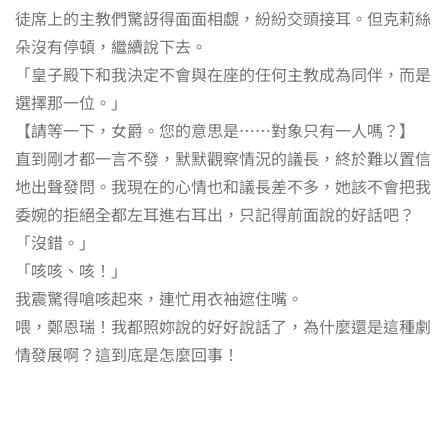
徒席上的主教們驚訝得面面相覷，紛紛交頭接耳。但克莉絲
朵沒有停頓，繼續說下去。
「皇子殿下和我決定不會與在座的任何主教成為同伴，而是
選擇那一位。」
【請等一下，女爵。您的意思是……對象只有一人嗎？】
直到剛才都一言不發，默默觀察情況的議長，終於難以置信
地出聲發問。我現在的心情也和議長差不多，她該不會把我
委婉的拒絕全都左耳進右耳出，只記得前面說的好話吧？
「沒錯。」
「咳咳、咳！」
我震驚得嗆咳起來，連忙用衣袖遮住嘴。
喂，鄭恩瑞！我都照妳說的好好說話了，為什麼還是這種劇
情發展啊？這到底是怎麼回事！