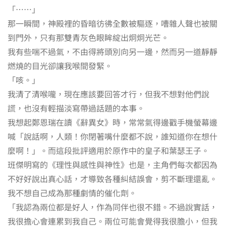
「……」
那一瞬間，神殿裡的昏暗彷彿全數被驅逐，嘈雜人聲也被關
到門外，只有那雙青灰色眼眸綻出炯炯光芒。
我有些喘不過氣，不由得將頭別向另一邊，然而另一道靜靜
燃燒的目光卻讓我喉間發緊。
「咳。」
我清了清喉嚨，現在應該要回答才行，但我不想對他們說
謊，也沒有輕描淡寫帶過話題的本事。
我想起鄭恩瑞在讀《辭異女》時，常常氣得邊戳手機螢幕邊
喊「說話啊，人類！你閉著嘴什麼都不說，誰知道你在想什
麼啊！」。而這段批評適用於原作中的皇子和葉瑟王子。
班傑明寫的《理性與感性與神性》也是，主角們每次都因為
不好好說出真心話，才導致各種糾結誤會，剪不斷理還亂。
我不想自己成為那種劇情的催化劑。
「我認為兩位都是好人，作為同伴也很不錯。不過說實話，
我很擔心會連累到我自己。兩位可能會覺得我很膽小，但我