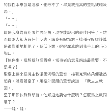
的個性本來就是這樣，也改不了，畢竟我是真的差點被暗殺
過。」
「……」
「……」
這是我身為有期限的男配角，現在能說出的最佳回答了。然
而這兩人都沒有任何反應，讓我有點尷尬。這種程度應該算
是很鄭重地拒絕了，我低下頭，輕輕摩挲跳到我手上的巧心
胸口。
【這件事，我想我無權置喙。當事者的意見應該最重要，不
是嗎？】
聖臺上傳來樞機主教溫柔沉穩的聲音，接著克莉絲朵便猛然
起身。她看著皇子，用格外開朗的聲音說道：「我去去就
回。」
皇子那傢伙靜靜頷首。他知道她要做什麼嗎？怎麼馬上就同
意了？
──噠、噠。