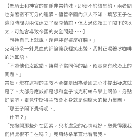
【聖騎士和神官的關係非常特殊。即便不締結星約，兩者間
也有著密不可分的連繫。儘管帝國內無人不知，葉瑟王子在
這段時間與兩位建立了深厚情誼，但太過依賴王子閣下的以
太，可能會導致帝國的安全問題……】
「想換自己上就說，還包裝得這麼好聽。」
克莉絲朵一針見血的評論讓我輕笑出聲，我對正喝著冰咖啡
的她耳語。
「不過他也沒說錯。讓質子當同伴的話，確實會有政治上的
問題。」
當然，聚在這裡的主教不全都是因為愛國之心才提出疑慮就
是了。大部分應該都是想和皇子或克莉絲朵攀上關係，分點
好處吧。畢竟李斯特主教會本身就是個龐大的權力集團。
「那王子閣下覺得呢？」
「什麼？」
「先撇開那些外在因素，只考慮您的心情就好。您覺得跟我
們相處很不自在嗎？」克莉絲朵筆直地看著我。