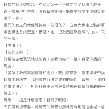
輕快的腳步聲響起。克莉絲朵一下子就走到了樞機主教身
後，禮貌地行禮後，湊近耳語幾句。樞機主教隨後便微笑著
讓開一步。
我們的女主角就像等待這一刻很久了，立刻大步走上裝飾著
紫色鬱金香的聖臺。接著，她一把掀起阻礙視線的白紗，丟
到一旁。
【哎呀！】
【我的天啊！】
好幾位主教驚恐地站起身，連我也嚇了一跳，真是不錯的下
馬威。
「各位主教的真誠建議和擔心，我由衷感謝。但正如波帝埃
樞機主教所言，我們會自行選定我們的同伴。實際上，我們
也做出決定了，所以各位不必再浪費時間在這種無意義的爭
論上。」
等等……這是什麼意思？我眨了眨眼。
即使沒有擴音器，她清亮的聲音也擲地有聲地傳遍全場。信