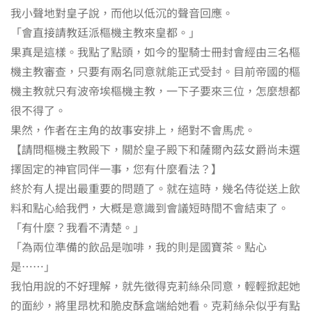
我小聲地對皇子說，而他以低沉的聲音回應。
「會直接請教廷派樞機主教來皇都。」
果真是這樣。我點了點頭，如今的聖騎士冊封會經由三名樞
機主教審查，只要有兩名同意就能正式受封。目前帝國的樞
機主教就只有波帝埃樞機主教，一下子要來三位，怎麼想都
很不得了。
果然，作者在主角的故事安排上，絕對不會馬虎。
【請問樞機主教殿下，關於皇子殿下和薩爾內茲女爵尚未選
擇固定的神官同伴一事，您有什麼看法？】
終於有人提出最重要的問題了。就在這時，幾名侍從送上飲
料和點心給我們，大概是意識到會議短時間不會結束了。
「有什麼？我看不清楚。」
「為兩位準備的飲品是咖啡，我的則是國寶茶。點心
是……」
我怕用說的不好理解，就先徵得克莉絲朵同意，輕輕掀起她
的面紗，將里昂枕和脆皮酥盒端給她看。克莉絲朵似乎有點