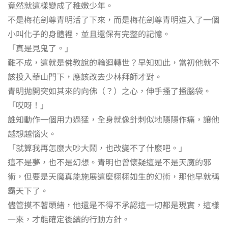
竟然就這樣變成了稚嫩少年。
不是梅花劍尊青明活了下來，而是梅花劍尊青明進入了一個
小叫化子的身體裡，並且還保有完整的記憶。
「真是見鬼了。」
難不成，這就是佛教說的輪迴轉世？早知如此，當初他就不
該投入華山門下，應該改去少林拜師才對。
青明拋開突如其來的向佛（？）之心，伸手搔了搔腦袋。
「哎呀！」
誰知動作一個用力過猛，全身就像針刺似地隱隱作痛，讓他
越想越惱火。
「就算我再怎麼大吵大鬧，也改變不了什麼吧。」
這不是夢，也不是幻想。青明也曾懷疑這是不是天魔的邪
術，但要是天魔真能施展這麼栩栩如生的幻術，那他早就稱
霸天下了。
儘管摸不著頭緒，他還是不得不承認這一切都是現實，這樣
一來，才能確定後續的行動方針。