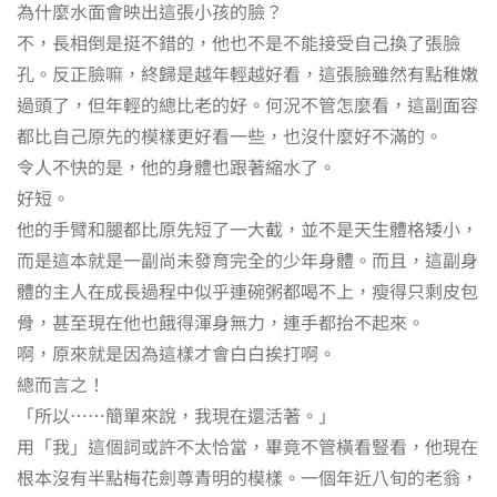
為什麼水面會映出這張小孩的臉？
不，長相倒是挺不錯的，他也不是不能接受自己換了張臉
孔。反正臉嘛，終歸是越年輕越好看，這張臉雖然有點稚嫩
過頭了，但年輕的總比老的好。何況不管怎麼看，這副面容
都比自己原先的模樣更好看一些，也沒什麼好不滿的。
令人不快的是，他的身體也跟著縮水了。
好短。
他的手臂和腿都比原先短了一大截，並不是天生體格矮小，
而是這本就是一副尚未發育完全的少年身體。而且，這副身
體的主人在成長過程中似乎連碗粥都喝不上，瘦得只剩皮包
骨，甚至現在他也餓得渾身無力，連手都抬不起來。
啊，原來就是因為這樣才會白白挨打啊。
總而言之！
「所以⋯⋯簡單來說，我現在還活著。」
用「我」這個詞或許不太恰當，畢竟不管橫看豎看，他現在
根本沒有半點梅花劍尊青明的模樣。一個年近八旬的老翁，