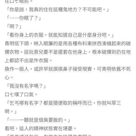
在口七眼前。
「你是說，我真的住在這種鬼地方？不可能吧。」
「⋯⋯你瞎了？」
「啊？」
「看你身上的衣服，就能知道自己是什麼身分吧。」
青明低下頭，映入眼簾的是用各種布料東拼西湊縫起來的破
爛衣物。這玩意兒要不是還套在他身上，根本破爛到扔在地
上都認不出是件衣服。
換作一般人，或許早就摸摸鼻子接受現實，可青明依舊不死
心。
「我沒有名字嗎？」
口七嘆了口氣。
「乞丐哪有名字？都是隨便取的稱呼而已，你就叫草三
啊。」
「⋯⋯一聽就是個臭要飯的。」
看吧，這人的精神狀態實在堪憂。