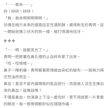
「⋯⋯救命⋯⋯」
砰！砰砰！砰砰！
「救、救命啊啊啊啊啊！」
彷彿在暗示未來的道路註定充滿荊棘，甫得新生的青明，從
一開始就像三伏天的狗一樣，被打得滿地找牙。
✤ ✤ ✤
「⋯⋯啊，臉都丟光了。」
青明一把將塞在鼻孔裡的止血碎布拿了出來。
「哎、哎唷喂。」
鼻子一陣刺痛。青明看著那塊被血染紅的破布，一股無力與
茫然油然而生。
鼻血！甚至不是內傷導致的氣血逆行，而是被人活生生揍出
來的鼻血！這像話嗎？
不僅是鼻血，他渾身上下沒一處完好，更不用說那一片青紫
的眼皮，每一根骨頭都好似在隱隱作痛。