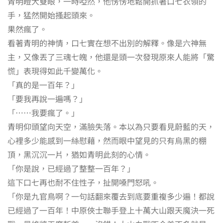
青明瞪大雙眼，一時啞然，他愣愣地鬆開抓著口七衣領的
手，猛然開始搔起頭來。
果然瘋了。
看著青明的神情，口七實在想不出別的解釋。像是六神無
主，又像丟了三魂七魄，他還是頭一次發現原來人能將「驚
慌」表現得如此千變萬化。
「真的是一百年？」
「要我再說一遍嗎？」
「⋯⋯我要瘋了。」
青明仰頭望向天空，滿臉失落。本以為只要看見蔚藍的天，
心裡多少能感到一絲慰藉，然而眼中望見的只有烏黑的棚
頂，黑沉沉一片，猶如青明此刻的心情。
「你是說，已經過了整整一百年？」
這下口七再也耐不住性子，扯開嗓門怒吼。
「你是九官鳥啊？一句話翻來覆去到底要重複多少遍！都說
已經過了一百年！中原俠士聯手登上十萬大山跟天魔決一死