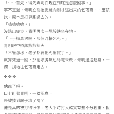
「……首先，得先弄明白現在到底是怎麼回事。」
事不宜遲，青明立刻抬腿跑向剛才逃出來的乞丐窩……應該
說，原本是打算跑過去的。
「嗚嗚嗚嗚。」
沒踏出幾步，青明再次一屁股跌坐在地。
「下手還真狠啊，那個混帳乞丐。」
青明眼中燃起熊熊怒火。
「不管怎樣，老子都要把丐幫掀了。」
就算死過一回，那副壞脾氣也絲毫未改，青明迅速起身，一
瘸一拐地往乞丐窩走去。
✤ ✤ ✤
他瘋了吧。
口七盯著青明，一臉認真。
是被揍到腦子壞了嗎？
他是真的被打得很慘。老大平時打人確實有些不分輕重，但