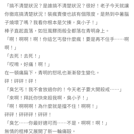
「搞不清楚狀況？是誰搞不清楚狀況？很好！老子今天就讓
你徹底搞清楚狀況！裝瘋賣傻也該有個限度，是熱到中暑腦
子燒壞了嗎？我看你根本是欠揍，臭小子！」
棒子直起直落，如狂風驟雨般全都落在青明身上。
「啊！啊啊！啊！你這乞丐發什麼瘋！要是再不住手⋯⋯啊
啊！」
「去死！去死！」
「哎唷，好痛！啊！」
在一頓痛扁下，青明的怒吼也漸漸發生變化。
砰！砰砰！砰！
「臭乞丐！我不會放過你的！今天老子要大開殺戒⋯⋯」
「來啊！拜託你快來殺我啊，臭小子！」
「啊！啊啊啊！為什麼就是擋不住！啊啊！」
砰砰！砰砰砰！砰砰！
「臭乞⋯⋯你最好適可而⋯⋯不是，啊啊！啊！」
無情的棍棒又展開了新一輪痛毆。