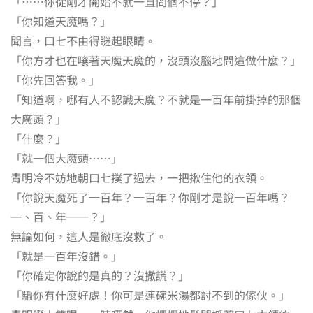
「⋯⋯你從剛才開始不就一直問個不停？」
「你知道天魔嗎？」
聞言，口七不由得瞇起眼睛。
「你方才也在嚷著天魔天魔的，沒頭沒腦地問這做什麼？」
「你先回答我。」
「知道啊，哪有人不認識天魔？不就是一百年前掛掉的那個
大魔頭？」
「什麼？」
「就一個大魔頭⋯⋯」
青明冷不妨地朝口七撲了過去，一把揪住他的衣領。
「你說天魔死了一百年？一百年？你剛才是說一百年嗎？
一、百、年──？」
無論如何，這人是徹底沒救了。
「就是一百年沒錯。」
「你確定你說的是真的？沒撒謊？」
「騙你有什麼好處！你可是連碗米湯都討不到的傢伙。」