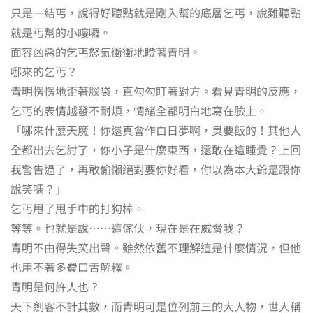
只是一結丐，說得好聽點就是剛入幫的底層乞丐，說難聽點
就是丐幫的小嘍囉。
面容凶惡的乞丐怒氣衝衝地瞪著青明。
哪來的乞丐？
青明愣愣地歪著腦袋，直勾勾盯著對方。看見青明的反應，
乞丐的表情越發不耐煩，情緒全都明白地寫在臉上。
「哪來什麼天魔！你還真會作白日夢啊，臭要飯的！其他人
全都出去乞討了，你小子是什麼東西，還敢在這睡覺？上回
我警告過了，再敢偷懶絕對要你好看，你以為本大爺是跟你
說笑嗎？」
乞丐甩了甩手中的打狗棒。
等等。也就是說⋯⋯這傢伙，現在是在威脅我？
青明不由得失笑出聲。雖然依舊不理解這是什麼情況，但他
也用不著多費口舌解釋。
青明是何許人也？
天下劍客不計其數，而青明可是位列前三的大人物，世人稱