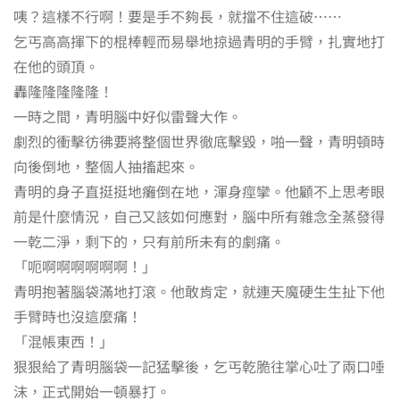
咦？這樣不行啊！要是手不夠長，就擋不住這破⋯⋯
乞丐高高揮下的棍棒輕而易舉地掠過青明的手臂，扎實地打
在他的頭頂。
轟隆隆隆隆隆！
一時之間，青明腦中好似雷聲大作。
劇烈的衝擊彷彿要將整個世界徹底擊毀，啪一聲，青明頓時
向後倒地，整個人抽搐起來。
青明的身子直挺挺地癱倒在地，渾身痙攣。他顧不上思考眼
前是什麼情況，自己又該如何應對，腦中所有雜念全蒸發得
一乾二淨，剩下的，只有前所未有的劇痛。
「呃啊啊啊啊啊啊！」
青明抱著腦袋滿地打滾。他敢肯定，就連天魔硬生生扯下他
手臂時也沒這麼痛！
「混帳東西！」
狠狠給了青明腦袋一記猛擊後，乞丐乾脆往掌心吐了兩口唾
沫，正式開始一頓暴打。