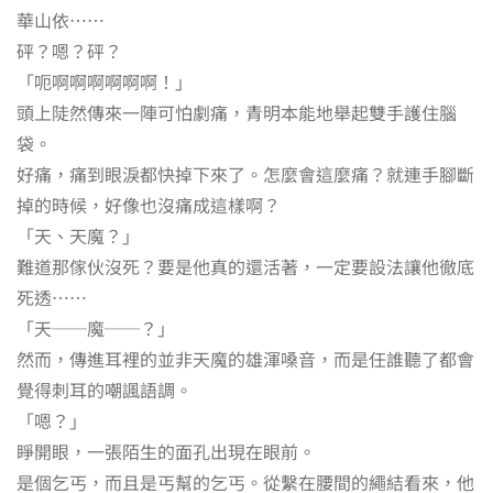
華山依⋯⋯
砰？嗯？砰？
「呃啊啊啊啊啊啊！」
頭上陡然傳來一陣可怕劇痛，青明本能地舉起雙手護住腦
袋。
好痛，痛到眼淚都快掉下來了。怎麼會這麼痛？就連手腳斷
掉的時候，好像也沒痛成這樣啊？
「天、天魔？」
難道那傢伙沒死？要是他真的還活著，一定要設法讓他徹底
死透⋯⋯
「天──魔──？」
然而，傳進耳裡的並非天魔的雄渾嗓音，而是任誰聽了都會
覺得刺耳的嘲諷語調。
「嗯？」
睜開眼，一張陌生的面孔出現在眼前。
是個乞丐，而且是丐幫的乞丐。從繫在腰間的繩結看來，他