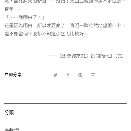
戰，最終將天魔斬首⋯⋯沒錯！大山血戰距今差不多就是一
百年！」
「⋯⋯我明白了。」
正是因為明白，所以才要瘋了。青明一臉茫然地望著口七。
還不如當個什麼都不知道小乞丐比較好。
——《劍尊歸來01》試閱Part.1（完）
立即分享
分類
書籍試閱