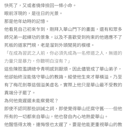
快死了，又或者僥倖撿回一條小命。
眼前浮現的，是往日的光景。
那是他年幼時的記憶。
他看見自己初來乍到，剛拜入華山門下的畫面，還有和眾多
師兄弟一起練功的景象，以及不喜歡受到拘束的他適應不了
死板的道家門規，老是溜到外頭閒晃的模樣。
「在成為習武之人前，你必須先成為一名修道之人，無道的
力量只是暴力，你聽明白沒有？」
這些陳腔濫調總令青明感到厭煩，因此儘管成了華山弟子，
他卻始終沒能恪守華山的教誨。縱使他生來才華橫溢，乃至
有了梅花劍尊這個溢美虛名，實際上他只是華山最不受教的
異端分子罷了。
為何他竟遲遲未能察覺呢？
即使不認同那些訓誡之詞，即使覺得華山迂腐守舊⋯⋯但他
所有的一切都來自華山，他也發自內心地熱愛華山。
他醒悟得太晚，連悔恨也太遲了。要是他能更重視華山的教