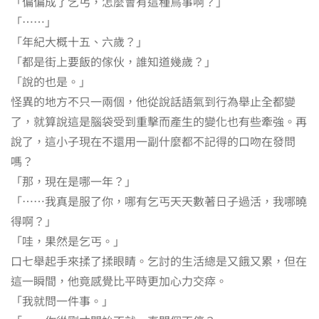
「偏偏成了乞丐，怎麼會有這種鳥事啊？」
「⋯⋯」
「年紀大概十五、六歲？」
「都是街上要飯的傢伙，誰知道幾歲？」
「說的也是。」
怪異的地方不只一兩個，他從說話語氣到行為舉止全都變
了，就算說這是腦袋受到重擊而產生的變化也有些牽強。再
說了，這小子現在不還用一副什麼都不記得的口吻在發問
嗎？
「那，現在是哪一年？」
「⋯⋯我真是服了你，哪有乞丐天天數著日子過活，我哪曉
得啊？」
「哇，果然是乞丐。」
口七舉起手來揉了揉眼睛。乞討的生活總是又餓又累，但在
這一瞬間，他竟感覺比平時更加心力交瘁。
「我就問一件事。」