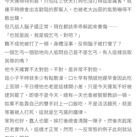
今天揍得特別狠，只怕在三伏天打狗也沒打得這麼厲害，就
連平時總會出言勸阻的那幫人，也被老大凶惡的氣勢嚇得不
敢出聲。
但凡這人腦子還正常，現在都該乖乖躲起來養傷⋯⋯
「也就是說，我是個乞丐，對吧？」
難不成他被打了一頓，身體沒事，反倒腦子被打傻了？
一個乞丐一個勁地向人追問自己是不是乞丐，有人這樣自取
其辱的嗎？
他今天確實不太對勁，不對，是非常不對勁。
這小子平時就多少有點散漫，口七早有預感他遲早會因此吃
上苦頭。平日裡他也老是這樣開小差，只是今天運氣不好被
逮到罷了，即使不是今天，總有一天也會被狠狠教訓一頓。
如果不能靠自己的雙手討上一口飯吃，不是活活餓死，就是
等著被人打死，這就是乞丐窩的鐵律。
笨狗也好，蠢人也罷，挨打後總會清醒一陣子，然後夾起尾
巴老實作人，這樣才正常。然而，一反常態的例子此刻就站