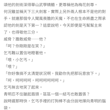
頌他的劍術深得華山武學精髓，更尊稱他為梅花劍尊。
何況雖並稱天下三大劍客，實際上另外兩人根本不是他的對
手。就連那個令人聞風喪膽的天魔，不也在生命將盡之際承
認他的劍是天下第一？這麼說吧，今天即便是丐幫幫主來
了，也得敬他三分。
威脅？膽敢威脅──他？
「呵？你剛剛是在笑？」
乞丐難以置信地瞪著他。
「喂，小乞丐。」
「喂？」
「你好像搞不太清楚狀況啊，我勸你先把那玩意放下。」
「呵，呵呵呵呵，呵呵呵呵呵呵。」
乞丐無言地笑了起來。
青明忍不住皺起眉頭，區區一個一結丐也敢囂張？
說時遲那時快，乞丐手裡的打狗棒不由分說地揮向青明的腦
袋。