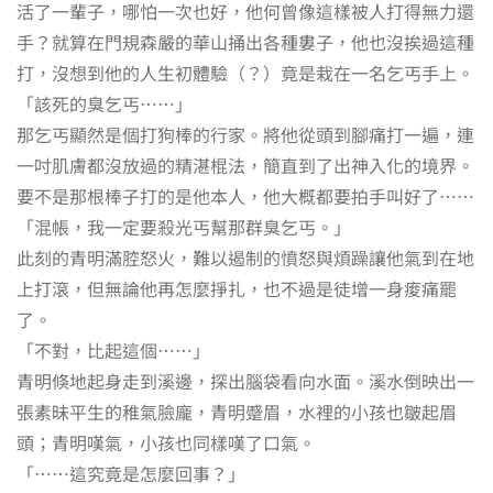
活了一輩子，哪怕一次也好，他何曾像這樣被人打得無力還
手？就算在門規森嚴的華山捅出各種婁子，他也沒挨過這種
打，沒想到他的人生初體驗（？）竟是栽在一名乞丐手上。
「該死的臭乞丐⋯⋯」
那乞丐顯然是個打狗棒的行家。將他從頭到腳痛打一遍，連
一吋肌膚都沒放過的精湛棍法，簡直到了出神入化的境界。
要不是那根棒子打的是他本人，他大概都要拍手叫好了⋯⋯
「混帳，我一定要殺光丐幫那群臭乞丐。」
此刻的青明滿腔怒火，難以遏制的憤怒與煩躁讓他氣到在地
上打滾，但無論他再怎麼掙扎，也不過是徒增一身痠痛罷
了。
「不對，比起這個⋯⋯」
青明倏地起身走到溪邊，探出腦袋看向水面。溪水倒映出一
張素昧平生的稚氣臉龐，青明蹙眉，水裡的小孩也皺起眉
頭；青明嘆氣，小孩也同樣嘆了口氣。
「⋯⋯這究竟是怎麼回事？」