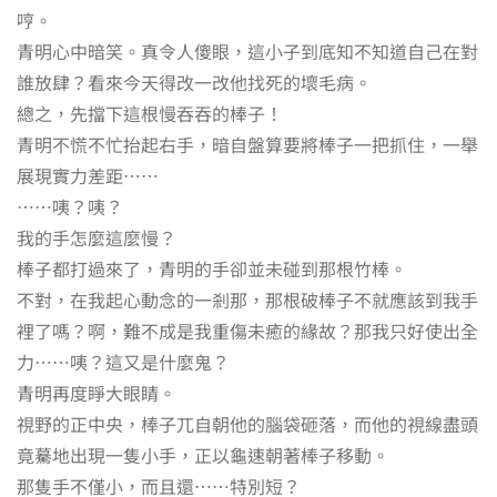
哼。
青明心中暗笑。真令人傻眼，這小子到底知不知道自己在對
誰放肆？看來今天得改一改他找死的壞毛病。
總之，先擋下這根慢吞吞的棒子！
青明不慌不忙抬起右手，暗自盤算要將棒子一把抓住，一舉
展現實力差距⋯⋯
⋯⋯咦？咦？
我的手怎麼這麼慢？
棒子都打過來了，青明的手卻並未碰到那根竹棒。
不對，在我起心動念的一剎那，那根破棒子不就應該到我手
裡了嗎？啊，難不成是我重傷未癒的緣故？那我只好使出全
力⋯⋯咦？這又是什麼鬼？
青明再度睜大眼睛。
視野的正中央，棒子兀自朝他的腦袋砸落，而他的視線盡頭
竟驀地出現一隻小手，正以龜速朝著棒子移動。
那隻手不僅小，而且還⋯⋯特別短？