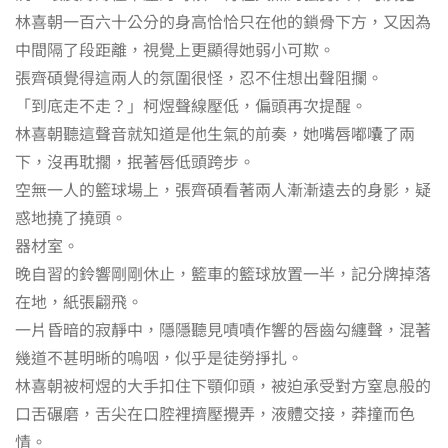
林喜朝一百六十公分的身高恰恰只在他的鎖骨下方，又因為
中間隔了段距離，視覺上更顯得她弱小可欺。
張齊碩覺得這兩人的氛圍很怪，忍不住想出聲阻攔。
「到底走不走？」柯煜聲線壓低，偏頭再次提醒。
林喜朝聽這聲音就知道是他生氣的前奏，她嘴唇嘟囔了兩
下，沒再耽擱，抿著唇低頭跨步。
空無一人的籃球場上，張齊碩看著兩人漸漸遠去的身影，疑
惑地撓了撓頭。
器材室。
晚自習的鈴響剛剛休止，籃車的籃球放置一半，記分牌掉落
在地，紙張翩飛。
一片昏暗的寂靜中，隱隱聽見嘖嘖作響的唇齒勾纏聲，混著
幾道不甚明晰的嗚咽，似乎是徒勞掙扎。
林喜朝被柯煜的大手扣住下顎仰頭，被迫承受對方窒息般的
口舌碾磨，舌尖在口腔裡擠壓攪弄，液體交接，莽撞而色
情。