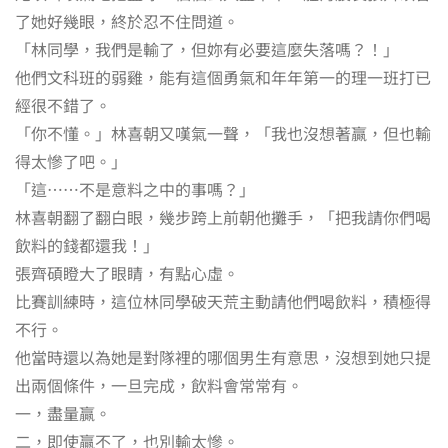
了她好幾眼，終於忍不住問道。
「林同學，我們是輸了，但妳有必要這麼失落嗎？！」
他們文科班的弱雞，能有這個勇氣和年年第一的理一班打已
經很不錯了。
「你不懂。」林喜朝又嘆氣一聲，「我也沒想著贏，但也輸
得太慘了吧。」
「這……不是意料之中的事嗎？」
林喜朝翻了翻白眼，幾步跨上前朝他攤手，「把我請你們喝
飲料的錢都還我！」
張齊碩瞪大了眼睛，有點心虛。
比賽訓練時，這位林同學破天荒主動請他們喝飲料，積極得
不行。
他當時還以為她是對隊裡的哪個男生有意思，沒想到她只提
出兩個條件，一旦完成，飲料會常常有。
一，盡量贏。
二，即使贏不了，也別輸太慘。