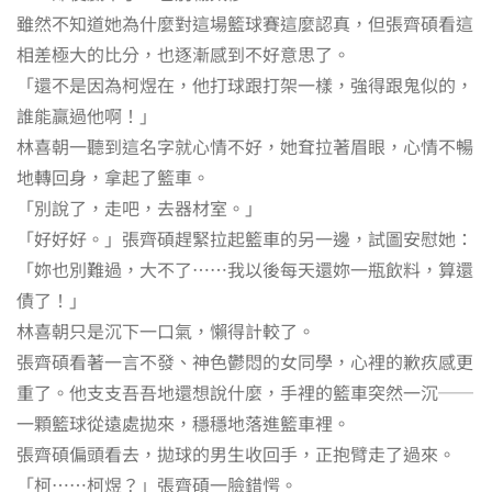
雖然不知道她為什麼對這場籃球賽這麼認真，但張齊碩看這
相差極大的比分，也逐漸感到不好意思了。
「還不是因為柯煜在，他打球跟打架一樣，強得跟鬼似的，
誰能贏過他啊！」
林喜朝一聽到這名字就心情不好，她耷拉著眉眼，心情不暢
地轉回身，拿起了籃車。
「別說了，走吧，去器材室。」
「好好好。」張齊碩趕緊拉起籃車的另一邊，試圖安慰她：
「妳也別難過，大不了……我以後每天還妳一瓶飲料，算還
債了！」
林喜朝只是沉下一口氣，懶得計較了。
張齊碩看著一言不發、神色鬱悶的女同學，心裡的歉疚感更
重了。他支支吾吾地還想說什麼，手裡的籃車突然一沉──
一顆籃球從遠處拋來，穩穩地落進籃車裡。
張齊碩偏頭看去，拋球的男生收回手，正抱臂走了過來。
「柯……柯煜？」張齊碩一臉錯愕。