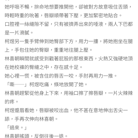
她呼吸不暢，拚命地想要推開他，卻被對方故意吸住舌頭，
時輕時重的吮著，唇瓣順帶著下壓，更加緊密地貼合。
口腔裡一絲縫隙不留，只有被擠弄出來的唾液，兩人下巴都
是一片滑膩。
柯煜另一隻手臂伸到她臀部下方，用力一摟，將她抱坐在腿
上，手包住她的臀瓣，重重地往腿上壓。
林喜朝瞬間就感受到戳著屁股的那根東西，火熱又強硬地頂
在她校褲的臀縫之中，存在感十足。
她心裡一慌，被含住的唇舌一咬，手肘再用力一推。
「嘶──」柯煜吃痛，倏地放開了她。
林喜朝趕緊從他身上下來，用袖口擦了擦唇瓣，一片火辣辣
的疼。
柯煜蹙眉看她，唇瓣被咬出血，他不甚在意地伸出舌尖一
舔，手再次伸向林喜朝。
「過來。」
林喜朝搖頭，反倒往後一退。