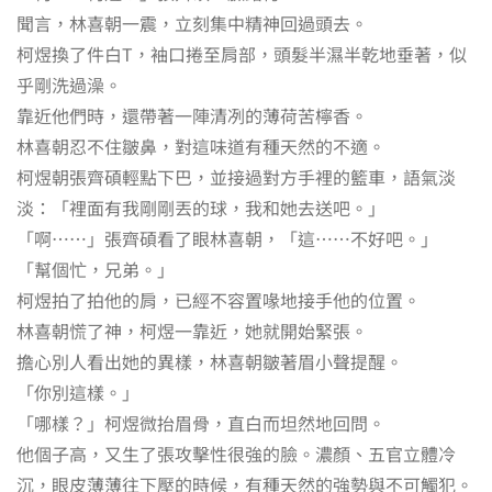
聞言，林喜朝一震，立刻集中精神回過頭去。
柯煜換了件白T，袖口捲至肩部，頭髮半濕半乾地垂著，似
乎剛洗過澡。
靠近他們時，還帶著一陣清冽的薄荷苦檸香。
林喜朝忍不住皺鼻，對這味道有種天然的不適。
柯煜朝張齊碩輕點下巴，並接過對方手裡的籃車，語氣淡
淡：「裡面有我剛剛丟的球，我和她去送吧。」
「啊……」張齊碩看了眼林喜朝，「這……不好吧。」
「幫個忙，兄弟。」
柯煜拍了拍他的肩，已經不容置喙地接手他的位置。
林喜朝慌了神，柯煜一靠近，她就開始緊張。
擔心別人看出她的異樣，林喜朝皺著眉小聲提醒。
「你別這樣。」
「哪樣？」柯煜微抬眉骨，直白而坦然地回問。
他個子高，又生了張攻擊性很強的臉。濃顏、五官立體冷
沉，眼皮薄薄往下壓的時候，有種天然的強勢與不可觸犯。