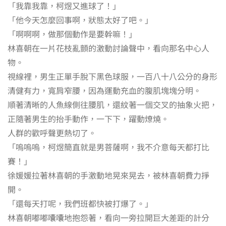
「我靠我靠，柯煜又進球了！」
「他今天怎麼回事啊，狀態太好了吧。」
「啊啊啊，做那個動作是要幹嘛！」
林喜朝在一片花枝亂顫的激動討論聲中，看向那名中心人
物。
視線裡，男生正單手脫下黑色球服，一百八十八公分的身形
清健有力，寬肩窄腰，因為運動充血的腹肌塊塊分明。
順著清晰的人魚線側往腰肌，還紋著一個交叉的抽象火把，
正隨著男生的抬手動作，一下下，躍動燎燒。
人群的歡呼聲更熱切了。
「嗚嗚嗚，柯煜簡直就是男菩薩啊，我不介意每天都打比
賽！」
徐媛媛拉著林喜朝的手激動地晃來晃去，被林喜朝費力掙
開。
「還每天打呢，我們班都快被打爆了。」
林喜朝嘟嘟囔囔地抱怨著，看向一旁拉開巨大差距的計分