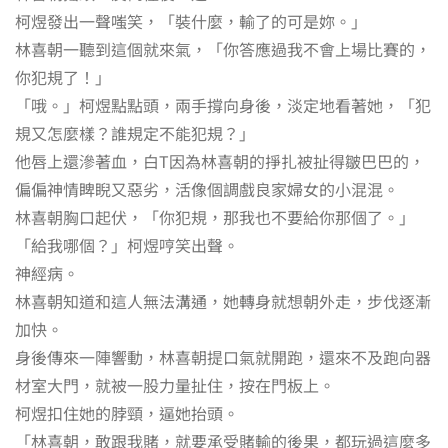
柯煜發出一聲嗤笑，「裝什麼，輸了的可是妳。」
林喜朝一聽到這個就來氣，「你答應過我不會上場比賽的，
你犯規了！」
「哦。」柯煜點點頭，兩手撐向身後，淡定地看著她，「犯
規又怎麼樣？誰規定不能犯規？」
他唇上還滲著血，白T因為林喜朝的掙扎被扯得皺巴巴的，
偏偏神情睥睨又惡劣，活像個調戲良家婦女的小混混。
林喜朝胸口起伏，「你犯規，那我也不要給你那個了。」
「給我哪個？」柯煜哼笑出聲。
神經病。
林喜朝知道和這人無法溝通，她轉身就想朝外走，步伐逐漸
加快。
身後傳來一陣響動，林喜朝提口氣就開跑，還來不及跑向器
材室大門，就被一股力量扯住，按在門板上。
柯煜扣住她的脖頸，逼她抬頭。
「林喜朝，敢跟我賭，就要承受賭輸的後果，都玩過這麼多