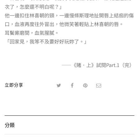
次了，怎麼還不明白呢？」
他一邊扣住林喜朝的頸，一邊慢條斯理地扯開唇上結痂的傷
口，血液再度往外冒出，他微笑著輕貼上林喜朝的唇。
耳鬢廝磨間，血氣腥膩。
「回家見，我等不及要好好玩妳了。」
——《賭．上》試閱Part.1（完）
立即分享
分類