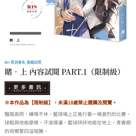
BH 黑洞書系
,
書籍試閱
賭．上 內容試閱 PART.1（限制級）
※本作品為【限制級】，未滿18歲禁止選購及閱覽。
豔陽高照，蟬鳴不休，籃球場上正進行著一場激烈的比賽。
球鞋與地板摩擦，汗液揮灑，籃球砰砰地砸在地上，青春期
的荷爾蒙四溢喧騰。