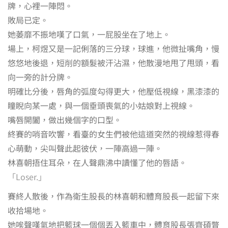
牌，心裡一陣悶。
敗局已定。
她萎靡不振地嘆了口氣，一屁股坐在了地上。
場上，柯煜又是一記俐落的三分球，球進，他微扯嘴角，慢
悠悠地後退，短削的額髮被汗沾濕，他散漫地甩了甩頭，看
向一旁的計分牌。
明確比分後，唇角的弧度勾得更大，他壓低視線，黑漆漆的
瞳睨向某一處，與一個垂頭喪氣的小姑娘對上視線。
嘴唇開闔，做出幾個字的口型。
終賽的哨音吹響，看臺的女生們被他這道突然的視線惹得春
心萌動，尖叫聲此起彼伏，一陣高過一陣。
林喜朝捂住耳朵，在人聲鼎沸中讀懂了他的唇語。
「Loser.」
賽終人散後，作為衛生股長的林喜朝和體育股長一起留下來
收拾場地。
她唉聲嘆氣地把籃球一個個丟入籃車中，體育股長張齊碩瞥