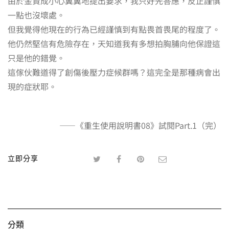
由於金賢成小心翼翼地提出要求，我只好先答應，反正謹慎
一點也沒壞處。
但我覺得他現在的行為已經謹慎到有點畏首畏尾的程度了。
他仍然堅信有危險存在，天知道我有多想拍胸脯向他保證這
只是他的錯覺。
這傢伙難道得了創傷後壓力症候群嗎？這完全是那種病會出
現的症狀耶。
——《重生使用說明書08》試閱Part.1（完）
立即分享
分類