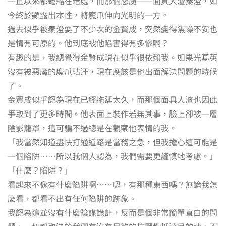
一直以來都蜷縮在暗處，而那個惡魔——面具人渣秦澄，如
今終於顯露出本性，將魔爪伸向光明的一方。
過去似乎被秦澄耍了不少次的金賢成，突然變得焦躁不安也
是情有可原的。他到底被他陷害得有多慘啊？
有趣的是，我總覺得金賢成現在似乎很依賴我。如果光基英
沒有被惡魔的魔爪玷汙，現在應該是他出面解決問題的時候
了。
金賢成似乎認為現在已經拖延太久，而那個面具人渣也因此
爭取到了更多時間。他表面上裝作若無其事，臉上卻被一層
陰影籠罩，這可騙不過總是在觀察他表情的我。
「我當然知道盡快打通道路是當務之急，但我擔心這可能是
一個陷阱……所以我個人認為，我們需要更謹慎地考慮。」
「什麼？陷阱？」
看起來不像有什麼陷阱啊……嗯，有那種東西嗎？無論我怎
麼看，都看不出有任何陷阱的跡象。
我認為這並沒有什麼陰謀詭計，反而是個非常簡單直白的問