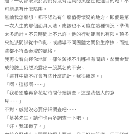
題。一切都取決於我們有沒有足夠的抗壓性抵達目的地，不
可能還有什麼陷阱。
無論我怎麼想，都不認為有什麼值得懷疑的地方。即便是第
一次人生的那個面具人渣，應該也不可能在這種情況下準備
太多詭計。不只時間上不允許，他的行動範圍也有限。頂多
只能派間諜從中作亂，或誘導不同團體之間發生摩擦，而這
些都不符合秦澄的風格。
我再次看向迷你地圖，卻依舊找不出哪裡有問題，然而金賢
成的臉上仍然流露出一股莫名的不安。
「這其中搞不好會有些什麼詭計，我很確定。」
「啊，這樣啊……」
「我希望能再多花點時間仔細調查。這是我個人的意
見……」
不對，感覺沒必要仔細調查吧……
「基英先生，請你也再多調查一下吧。」
「好，我知道了。」