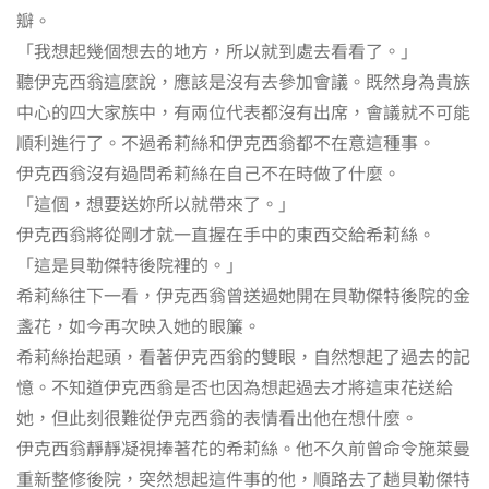
瓣。
「我想起幾個想去的地方，所以就到處去看看了。」
聽伊克西翁這麼說，應該是沒有去參加會議。既然身為貴族
中心的四大家族中，有兩位代表都沒有出席，會議就不可能
順利進行了。不過希莉絲和伊克西翁都不在意這種事。
伊克西翁沒有過問希莉絲在自己不在時做了什麼。
「這個，想要送妳所以就帶來了。」
伊克西翁將從剛才就一直握在手中的東西交給希莉絲。
「這是貝勒傑特後院裡的。」
希莉絲往下一看，伊克西翁曾送過她開在貝勒傑特後院的金
盞花，如今再次映入她的眼簾。
希莉絲抬起頭，看著伊克西翁的雙眼，自然想起了過去的記
憶。不知道伊克西翁是否也因為想起過去才將這束花送給
她，但此刻很難從伊克西翁的表情看出他在想什麼。
伊克西翁靜靜凝視捧著花的希莉絲。他不久前曾命令施萊曼
重新整修後院，突然想起這件事的他，順路去了趟貝勒傑特