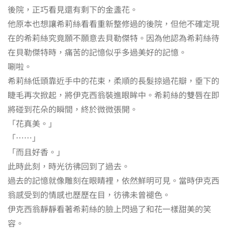
後院，正巧看見還有剩下的金盞花。
他原本也想讓希莉絲看看重新整修過的後院，但他不確定現
在的希莉絲究竟願不願意去貝勒傑特。因為他認為希莉絲待
在貝勒傑特時，痛苦的記憶似乎多過美好的記憶。
唰啦。
希莉絲低頭靠近手中的花束，柔順的長髮掠過花瓣，垂下的
睫毛再次掀起，將伊克西翁裝進眼眸中。希莉絲的雙唇在即
將碰到花朵的瞬間，終於微微張開。
「花真美。」
「……」
「而且好香。」
此時此刻，時光彷彿回到了過去。
過去的記憶就像雕刻在眼睛裡，依然鮮明可見。當時伊克西
翁感受到的情感也歷歷在目，彷彿未曾褪色。
伊克西翁靜靜看著希莉絲的臉上閃過了和花一樣甜美的笑
容。