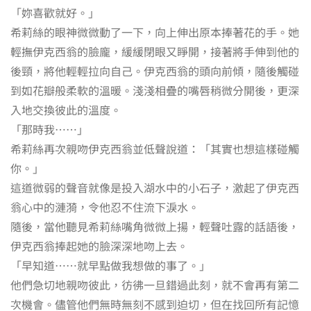
「妳喜歡就好。」
希莉絲的眼神微微動了一下，向上伸出原本捧著花的手。她
輕撫伊克西翁的臉龐，緩緩閉眼又睜開，接著將手伸到他的
後頸，將他輕輕拉向自己。伊克西翁的頭向前傾，隨後觸碰
到如花瓣般柔軟的溫暖。淺淺相疊的嘴唇稍微分開後，更深
入地交換彼此的溫度。
「那時我……」
希莉絲再次親吻伊克西翁並低聲說道：「其實也想這樣碰觸
你。」
這道微弱的聲音就像是投入湖水中的小石子，激起了伊克西
翁心中的漣漪，令他忍不住流下淚水。
隨後，當他聽見希莉絲嘴角微微上揚，輕聲吐露的話語後，
伊克西翁捧起她的臉深深地吻上去。
「早知道……就早點做我想做的事了。」
他們急切地親吻彼此，彷彿一旦錯過此刻，就不會再有第二
次機會。儘管他們無時無刻不感到迫切，但在找回所有記憶