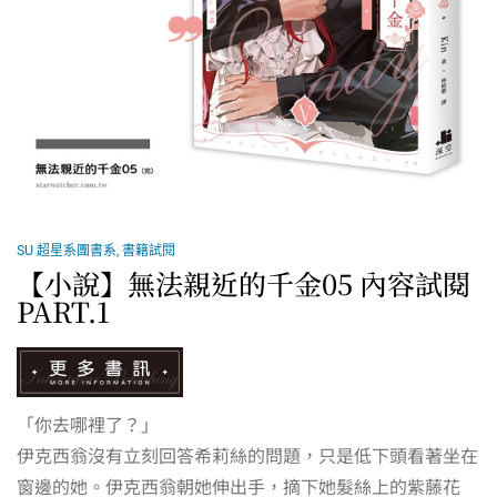
SU 超星系團書系
,
書籍試閱
【小說】無法親近的千金05 內容試閱
PART.1
「你去哪裡了？」
伊克西翁沒有立刻回答希莉絲的問題，只是低下頭看著坐在
窗邊的她。伊克西翁朝她伸出手，摘下她髮絲上的紫藤花