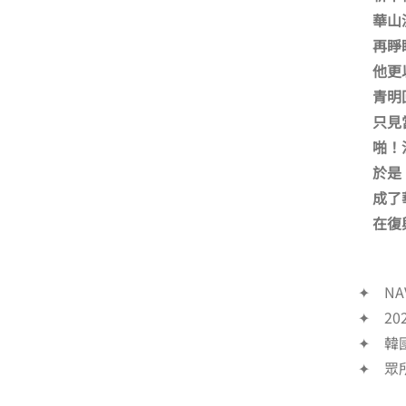
．
華山
．
再睜
．
他更
．
青明
．
只見
．
啪！
．
於是
．
成了
．
在復
✦ NA
✦ 202
✦ 韓
✦ 眾