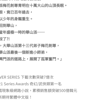
派梅花劍尊青明在十萬大山的山頂長眠。
眼，竟已百年過去，
以少年的身軀重生。
回到華山，
當年盛極一時的華山派──
沒了?!
，大華山派第十三代弟子梅花劍尊，
華山派最後一個新進小師弟，
興門派的道路上，展開了孤軍奮鬥。
」
VER SERIES 下載次數突破7億次
1 Series Awards 奇幻/武俠類第一名
國現象級網路小說，累積銷售額突破500億韓元
所期待繁體中文版！