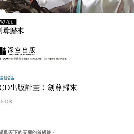
最新公告
CD出版計畫：劍尊歸來
ℍ𝕆ℝ.
禍亂天下的天魔的首級後，