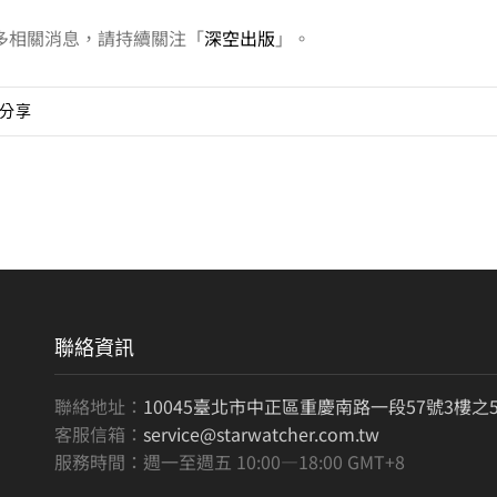
多相關消息，請持續關注「
深空出版
」。
分享
聯絡資訊
聯絡地址：
10045臺北市中正區重慶南路一段57號3樓之
客服信箱：
service@starwatcher.com.tw
服務時間：週一至週五 10:00—18:00 GMT+8