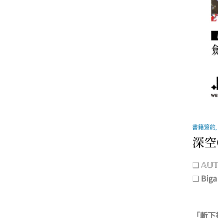
書籍簽約
,
深空
❏ 𝔸𝕌
❏
Biga
「斬下