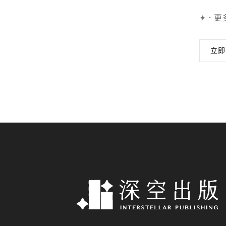
✦．更
立即