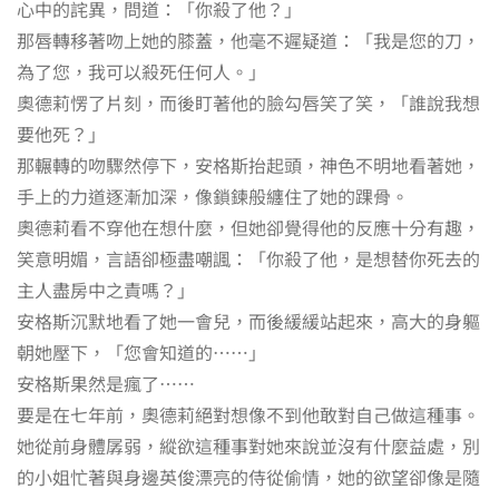
心中的詫異，問道：「你殺了他？」
那唇轉移著吻上她的膝蓋，他毫不遲疑道：「我是您的刀，
為了您，我可以殺死任何人。」
奧德莉愣了片刻，而後盯著他的臉勾唇笑了笑，「誰說我想
要他死？」
那輾轉的吻驟然停下，安格斯抬起頭，神色不明地看著她，
手上的力道逐漸加深，像鎖鍊般纏住了她的踝骨。
奧德莉看不穿他在想什麼，但她卻覺得他的反應十分有趣，
笑意明媚，言語卻極盡嘲諷：「你殺了他，是想替你死去的
主人盡房中之責嗎？」
安格斯沉默地看了她一會兒，而後緩緩站起來，高大的身軀
朝她壓下，「您會知道的……」
安格斯果然是瘋了……
要是在七年前，奧德莉絕對想像不到他敢對自己做這種事。
她從前身體孱弱，縱欲這種事對她來說並沒有什麼益處，別
的小姐忙著與身邊英俊漂亮的侍從偷情，她的欲望卻像是隨