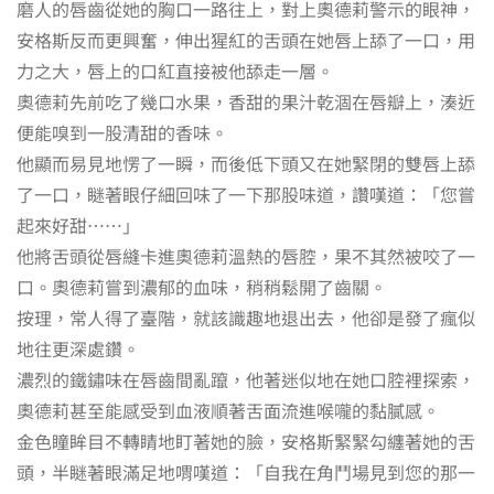
磨人的唇齒從她的胸口一路往上，對上奧德莉警示的眼神，
安格斯反而更興奮，伸出猩紅的舌頭在她唇上舔了一口，用
力之大，唇上的口紅直接被他舔走一層。
奧德莉先前吃了幾口水果，香甜的果汁乾涸在唇瓣上，湊近
便能嗅到一股清甜的香味。
他顯而易見地愣了一瞬，而後低下頭又在她緊閉的雙唇上舔
了一口，瞇著眼仔細回味了一下那股味道，讚嘆道：「您嘗
起來好甜……」
他將舌頭從唇縫卡進奧德莉溫熱的唇腔，果不其然被咬了一
口。奧德莉嘗到濃郁的血味，稍稍鬆開了齒關。
按理，常人得了臺階，就該識趣地退出去，他卻是發了瘋似
地往更深處鑽。
濃烈的鐵鏽味在唇齒間亂躥，他著迷似地在她口腔裡探索，
奧德莉甚至能感受到血液順著舌面流進喉嚨的黏膩感。
金色瞳眸目不轉睛地盯著她的臉，安格斯緊緊勾纏著她的舌
頭，半瞇著眼滿足地喟嘆道：「自我在角鬥場見到您的那一