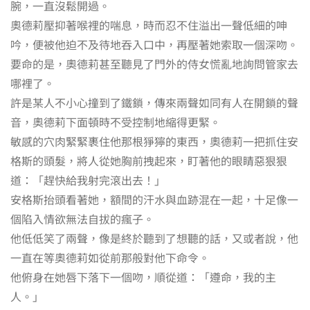
腕，一直沒鬆開過。
奧德莉壓抑著喉裡的喘息，時而忍不住溢出一聲低細的呻
吟，便被他迫不及待地吞入口中，再壓著她索取一個深吻。
要命的是，奧德莉甚至聽見了門外的侍女慌亂地詢問管家去
哪裡了。
許是某人不小心撞到了鐵鎖，傳來兩聲如同有人在開鎖的聲
音，奧德莉下面頓時不受控制地縮得更緊。
敏感的穴肉緊緊裹住他那根猙獰的東西，奧德莉一把抓住安
格斯的頭髮，將人從她胸前拽起來，盯著他的眼睛惡狠狠
道：「趕快給我射完滾出去！」
安格斯抬頭看著她，額間的汗水與血跡混在一起，十足像一
個陷入情欲無法自拔的瘋子。
他低低笑了兩聲，像是終於聽到了想聽的話，又或者說，他
一直在等奧德莉如從前那般對他下命令。
他俯身在她唇下落下一個吻，順從道：「遵命，我的主
人。」