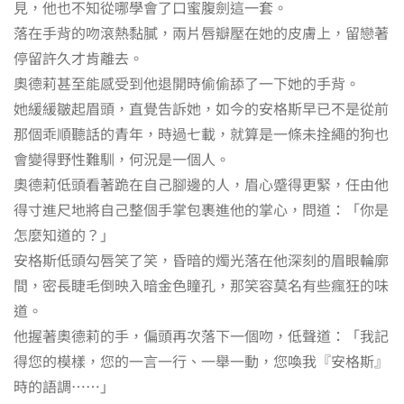
見，他也不知從哪學會了口蜜腹劍這一套。
落在手背的吻滾熱黏膩，兩片唇瓣壓在她的皮膚上，留戀著
停留許久才肯離去。
奧德莉甚至能感受到他退開時偷偷舔了一下她的手背。
她緩緩皺起眉頭，直覺告訴她，如今的安格斯早已不是從前
那個乖順聽話的青年，時過七載，就算是一條未拴繩的狗也
會變得野性難馴，何況是一個人。
奧德莉低頭看著跪在自己腳邊的人，眉心蹙得更緊，任由他
得寸進尺地將自己整個手掌包裹進他的掌心，問道：「你是
怎麼知道的？」
安格斯低頭勾唇笑了笑，昏暗的燭光落在他深刻的眉眼輪廓
間，密長睫毛倒映入暗金色瞳孔，那笑容莫名有些瘋狂的味
道。
他握著奧德莉的手，偏頭再次落下一個吻，低聲道：「我記
得您的模樣，您的一言一行、一舉一動，您喚我『安格斯』
時的語調……」