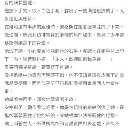
有的細長豎瞳。
他放下手臂，取下白色手套，露出了一雙滿是疤痕的手，大
步走近奧德莉。
在離她還有半步的距離時，安格斯在她腳邊單膝跪了下來。
恍惚間，奧德莉彷彿置身於夢裡的角鬥場中，看見了少年安
格斯朝她跪下的身影。
他低下頭，小心翼翼地執起她的右手，虔誠地在她手背上印
下一吻，嗓音顫抖道：「主人，歡迎回到我身邊──」
奧德莉聽見這話，著實愣了片刻。
安格斯話中的意思再明確不過，他不僅知道這具皮囊下的靈
魂是奧德莉，而且似乎早已料想到奧德莉會重回人世這件
事。
她試著抽回手，卻被他緊握著不放。
安格斯手上動作看似輕柔，像是怕粗糙的繭紋刮痛了她，長
指卻緊緊圈住了她的細腕，令她根本無法掙脫他的桎梏。
嘴上叫著主人，所做所為卻和言語實際相去甚遠，許久不