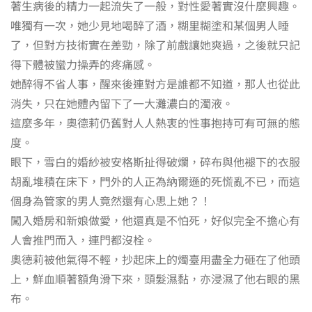
著生病後的精力一起流失了一般，對性愛著實沒什麼興趣。
唯獨有一次，她少見地喝醉了酒，糊里糊塗和某個男人睡
了，但對方技術實在差勁，除了前戲讓她爽過，之後就只記
得下體被蠻力操弄的疼痛感。
她醉得不省人事，醒來後連對方是誰都不知道，那人也從此
消失，只在她體內留下了一大灘濃白的濁液。
這麼多年，奧德莉仍舊對人人熱衷的性事抱持可有可無的態
度。
眼下，雪白的婚紗被安格斯扯得破爛，碎布與他褪下的衣服
胡亂堆積在床下，門外的人正為納爾遜的死慌亂不已，而這
個身為管家的男人竟然還有心思上她？！
闖入婚房和新娘做愛，他還真是不怕死，好似完全不擔心有
人會推門而入，連門都沒栓。
奧德莉被他氣得不輕，抄起床上的燭臺用盡全力砸在了他頭
上，鮮血順著額角滑下來，頭髮濕黏，亦浸濕了他右眼的黑
布。