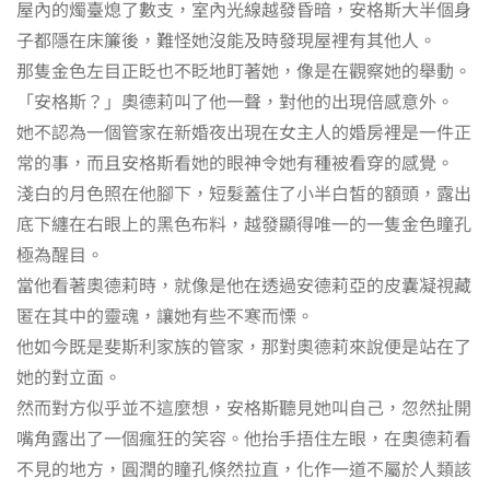
屋內的燭臺熄了數支，室內光線越發昏暗，安格斯大半個身
子都隱在床簾後，難怪她沒能及時發現屋裡有其他人。
那隻金色左目正眨也不眨地盯著她，像是在觀察她的舉動。
「安格斯？」奧德莉叫了他一聲，對他的出現倍感意外。
她不認為一個管家在新婚夜出現在女主人的婚房裡是一件正
常的事，而且安格斯看她的眼神令她有種被看穿的感覺。
淺白的月色照在他腳下，短髮蓋住了小半白皙的額頭，露出
底下纏在右眼上的黑色布料，越發顯得唯一的一隻金色瞳孔
極為醒目。
當他看著奧德莉時，就像是他在透過安德莉亞的皮囊凝視藏
匿在其中的靈魂，讓她有些不寒而慄。
他如今既是斐斯利家族的管家，那對奧德莉來說便是站在了
她的對立面。
然而對方似乎並不這麼想，安格斯聽見她叫自己，忽然扯開
嘴角露出了一個瘋狂的笑容。他抬手捂住左眼，在奧德莉看
不見的地方，圓潤的瞳孔倏然拉直，化作一道不屬於人類該