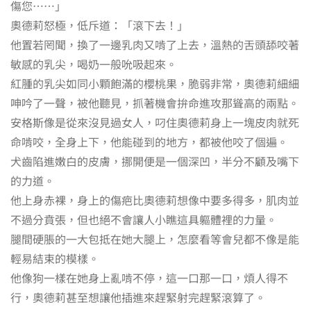
傷您……」
奧德莉怒極，低斥道：「滾下去！」
他置若罔聞，換了一邊乳肉又啃了上去，溫熱的舌頭舔咬著
敏感的乳尖，喝奶一般吮吸起來。
紅腫的乳尖如同小顆飽滿的櫻桃果，脆弱非常，奧德莉細細
呻吟了一聲，被他聽見，抓著機會拚命進攻那聳高的兩點。
安格斯像是從來沒見過女人，叼住奧德莉身上一塊皮肉就死
命啃咬，全身上下，他能碰到的地方，都被他咬了個遍。
犬齒陷進嫩白的皮膚，挪開便是一個深凹，半分不顧及嘴下
的力道。
他上身赤裸，身上的傷疤比奧德莉想像中要多得多，肌肉並
不過分賁張，但也絕不會讓人小瞧這具軀體裡的力量。
腿間硬脹的一大包抵在她大腿上，怎麼看等會兒都不像是能
輕易結束的模樣。
他像狗一樣在她身上亂啃不停，這一口那一口，煩人得不
行，奧德莉甚至想讓他插進來趕緊射完趕緊滾算了。