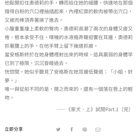
他鬆開扣住奧德莉的手，轉而掐住她的細腰，快速地在那個
撐得白粉的穴口裡抽插起來，內裡紅糜的軟肉被帶出穴口，
又被肉棒頂弄著操了進去。
小腹重重撞上柔軟的臀肉，奧德莉高潮了兩次的身體又疲又
倦，根本承受不住。噗嘰的水液搗弄聲迴響在耳邊，奧德莉
抓著腰上的手，在他手臂上留下幾道抓痕。
當安格斯終於在她身體裡射出來的時候，這具羸弱的身體早
已到了極限，沉沉昏睡過去。
恍惚間，她似乎聽見了安格斯在她耳邊低聲道：「小姐，好
夢。」
唯一與從前不同的是，隨之而來的，還有一個落在唇上的輕
吻。
——《家犬．上》試閱Part.1（完）
立即分享