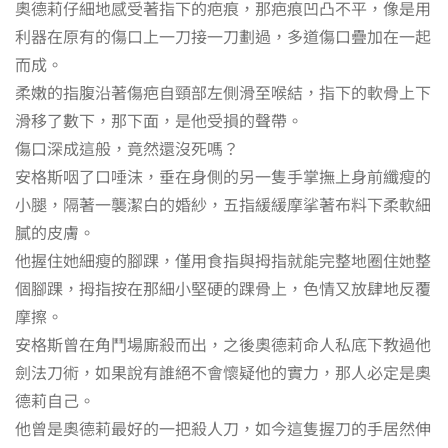
奧德莉仔細地感受著指下的疤痕，那疤痕凹凸不平，像是用
利器在原有的傷口上一刀接一刀劃過，多道傷口疊加在一起
而成。
柔嫩的指腹沿著傷疤自頸部左側滑至喉結，指下的軟骨上下
滑移了數下，那下面，是他受損的聲帶。
傷口深成這般，竟然還沒死嗎？
安格斯咽了口唾沫，垂在身側的另一隻手掌撫上身前纖瘦的
小腿，隔著一襲潔白的婚紗，五指緩緩摩挲著布料下柔軟細
膩的皮膚。
他握住她細瘦的腳踝，僅用食指與拇指就能完整地圈住她整
個腳踝，拇指按在那細小堅硬的踝骨上，色情又放肆地反覆
摩擦。
安格斯曾在角鬥場廝殺而出，之後奧德莉命人私底下教過他
劍法刀術，如果說有誰絕不會懷疑他的實力，那人必定是奧
德莉自己。
他曾是奧德莉最好的一把殺人刀，如今這隻握刀的手居然伸