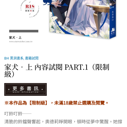
BH 黑洞書系
,
書籍試閱
家犬．上 內容試閱 PART.1（限制
級）
※本作品為【限制級】，未滿18歲禁止選購及閱覽。
叮鈴叮鈴──
清脆的鈴鐺聲響起，奧德莉睜開眼，頓時從夢中驚醒。她撐