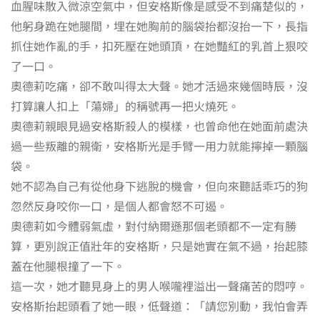
血腥味散入微涼空氣中，但安格斯像是感受不到痛楚似的，
他躬身跪在她腿間，埋在她胸前的腦袋抬都沒抬一下，長指
抓住她作亂的手，扣死壓在她頭頂，在她豔紅的乳首上狠咬
了一口。
奧德莉吃痛，卻不敢叫得太大聲。她才活過來幾個時辰，沒
打算讓人扣上「蕩婦」的稱號再一把火燒死。
奧德莉親眼見過安格斯殺人的模樣，也曾命他在她面前處決
過一些叛離的親衛，安格斯光是手臂一用力就能擰掉一顆腦
袋。
她不認為自己有從他身下逃脫的機會，但向來聽話乖巧的狗
忽然反身咬你一口，是個人都會怒不可遏。
奧德莉如今體弱氣虛，對付納爾遜那個老頭都不一定有勝
算，更別說正值壯年的安格斯，只是她實在氣不過，抬起膝
蓋在他腿根撞了一下。
這一次，她才聽見身上的男人喉嚨裡溢出一聲痛苦的悶哼。
安格斯抬起頭看了她一眼，低聲道：「請您別動，我怕會弄