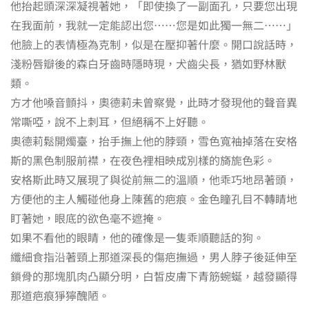
他抬起頭深深凝視著她，「即使換了一副面孔，只要您出現
在我面前，我就一定能認出您……您是如此獨一無二……」
他臉上的表情極為克制，似是在壓抑著什麼。開口說話時，
淺粉唇瓣後的森白牙齒時隱時現，犬齒尖長，猶如野林獸
類。
方才他嗓音顫抖，奧德莉未曾察覺，此時才發現他的聲音異
常嘶啞，說不上刺耳，但絕稱不上好聽。
奧德莉鬆開燭臺，抬手撫上他的脖頸，雪色寬袖掉落在安格
斯的黑色制服前襟，在夜色裡相映成別樣的旖旎色彩。
安格斯此時又展現了與從前無二的溫順，他乖巧地昂著頭，
方便他的主人觸碰他身上陳舊的疤痕。金色瞳孔目不轉睛地
盯著她，眼底的欲色毫不遮掩。
如果不看他的眼睛，他的確像是一隻乖順聽話的狗。
纖細食指沿著頸上那道深長的傷疤撫過，男人脖子後延伸至
鎖骨的那塊肌肉凸顯分明，白皙皮膚下青筋蜿蜒，越發顯得
那道疤痕猙獰醜陋。