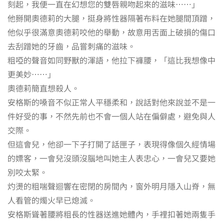
刻起，我便一直在幻想您的雙唇親吻起來的滋味……」
他掰開奧德莉的大腿，挺身將性器隔著布料在她腿間頂蹭，
他似乎很滿意奧德莉咬他的舉動，故意用舌面上破損的傷口
去刮蹭她的牙齒，品嘗刺痛的滋味。
粗啞的聲音如同野獸的渾語，他拉下褲腰，「這比我想像中
更美妙……」
奧德莉簡直想殺人。
安格斯的嗓音不似正常人平穩柔和，說話對他來說並不是一
件好受的事，不然先前也不會一個人站在偏僻處，避免與人
交際。
但這會兒，他卻一下子打開了話匣子，表現得像個久經情場
的嫖客，一會兒沒頭沒腦地叫她主人表忠心，一會兒又要她
別咬太緊。
灼燙的粗喘聲迴響在密閉的房間內，窗外明月隱入山脊，無
人看管的燭火早已熄滅。
安格斯聳著腰將粗長的性器送進她體內，手裡扣著她兩隻手