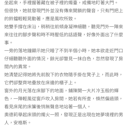
坐起來，手裡握著藏在被子裡的燭臺，戒備地盯著大門。
但很快，她就發現門外並沒有傳來開鎖的聲音，只有門把上
的鈴鐺輕輕晃動著，應是風吹所致。
她雙手撐在床沿，稍稍往前傾身凝神細聽，聽見門外一陣來
來往往的腳步聲和時不時壓低的話語聲，好像外面出了什麼
事。
一旁的落地鐘顯示她只睡了不到半個小時，她本欲走近門口
仔細聽聽外面的情況，餘光卻瞥見一抹白色，忽然發現了房
間內的異常。
她清楚記得她將先前脫下的衣物隨手掛在凳子上，而此時，
它們卻整齊地疊放在床邊的櫃子上。
窗外的月光落在床腳下的地面，鋪陳開一大片冷玉般的輝
色，一陣輕風從窗戶吹入房間，她若有所查，倏然偏過頭，
看見床尾的床簾後悄無聲息地站著一個人。
奧德莉舉起床頭的燭火一照，發現正是出現在她夢境裡的男
人，安格斯。