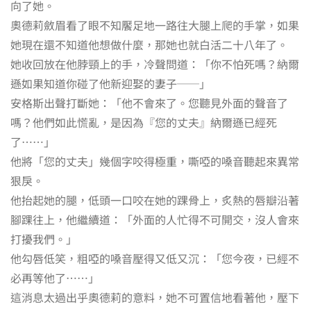
向了她。
奧德莉斂眉看了眼不知饜足地一路往大腿上爬的手掌，如果
她現在還不知道他想做什麼，那她也就白活二十八年了。
她收回放在他脖頸上的手，冷聲問道：「你不怕死嗎？納爾
遜如果知道你碰了他新迎娶的妻子──」
安格斯出聲打斷她：「他不會來了。您聽見外面的聲音了
嗎？他們如此慌亂，是因為『您的丈夫』納爾遜已經死
了……」
他將「您的丈夫」幾個字咬得極重，嘶啞的嗓音聽起來異常
狠戾。
他抬起她的腿，低頭一口咬在她的踝骨上，炙熱的唇瓣沿著
腳踝往上，他繼續道：「外面的人忙得不可開交，沒人會來
打擾我們。」
他勾唇低笑，粗啞的嗓音壓得又低又沉：「您今夜，已經不
必再等他了……」
這消息太過出乎奧德莉的意料，她不可置信地看著他，壓下