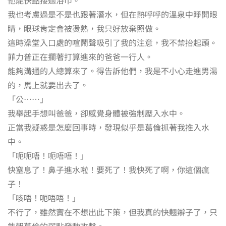
我也考慮過是不是也跟著潛水，但在熱呼呼的溫泉中睜開眼
睛，眼球肯定會被燙熟，我只好放棄照做。
這時澡堂入口處的喧鬧聲吸引了我的注意，我不禁抬起頭。
菲力普正在攔著打算進來的爸爸一行人。
能夠溝通的人總算來了。得告訴他們，我是不小心走進男湯
的，馬上就要出去了。
「公……」
我舉起手想叫爸爸，卻感覺身體被強制壓入水中。
正當我疑惑是怎麼回事時，發現似乎是葛倫抓著我推入水
中。
「呃呃唔！呃唔唔！」
快窒息了！鼻子進水啦！要死了！我快死了啊，你這個瘋
子！
「咳唔！呃唔唔！」
不行了，雖然實在不想出此下策，但我真的快翹辮子了，只
能朝葛倫的弱點發動攻擊。