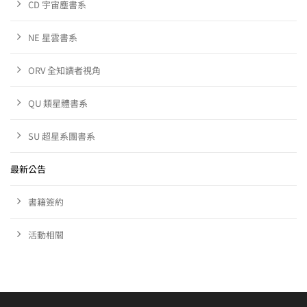
CD 宇宙塵書系
NE 星雲書系
ORV 全知讀者視角
QU 類星體書系
SU 超星系團書系
最新公告
書籍簽約
活動相關