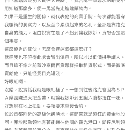
用知道那麼多，便一馬當先走進建築物內。
如果不是重生的關係，就代表他的商業手腕、每次都能看穿
我騙術的洞察力，以及至今累積起來的名利，全都是靠路克
自身的能力，坦白說實在是了不起到讓我嫉妒，真想否定這
個事實。
這麼優秀的傢伙，怎麼會連運氣都這麼好？
就連我也不曉得此處會冒出溫泉，所以才以低價拱手讓人。
而且這不像之前蓋沙泰爾百貨那樣採取租賃形式，而是徹底
賣給他，只能怪我目光短淺。
好眼紅啊。
沒錯，說實話我就是眼紅極了。一想到往後路克會因為ＳＰ
Ａ樂園賺進大把金幣，就讓我嫉妒到五臟六腑都扭在一起，
好想躺在地上扭動，耍賴要求重簽合約。
位於首都附近的高級休憩勝地，這簡直就是超狂的黃金地段
啊。菲埃那勒領地有著能通往他國的觀光港口，愛達尼利領
地則有著我國前百分之一富豪居住的高級住宅區，以及全世