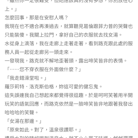
上。」
怎麼回事，那是在安慰人嗎？
我現在也不適合再湊過去，就算聽見葛倫跟菲力普的哭聲也
只能裝傻。我關上拉門，拿好自己的衣服就去找女湯。
水從身上滴落，我在走廊上走著走著，看到路克跟此處的服
務人員一起從走廊另一頭走來。
一發現我，路克就不解地歪著頭，露出啼笑皆非的表情。
「……您不穿衣服在外面做什麼？」
「我走錯澡堂啦。」
羅莎莉特．洛克斯伯格，妳這可愛的健忘鬼。
這失誤連我自己想起來都覺得很逗趣，於是呵呵笑著用半開
玩笑的語氣回應，而路克依然是一臉啼笑皆非地跟著我發出
哈哈哈的笑聲。
「女湯在那邊。」
「原來如此。對了，溫泉很讚耶。」
遭受水刑的時候喝到溫泉水，就不小心嘗了味道，鹹鹹澀澀