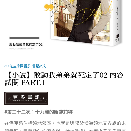
SU 超星系團書系
,
書籍試閱
【小說】敢動我弟弟就死定了02 內容
試閱 PART.1
#第二十二次：十九歲的羅莎莉特
在洛克斯伯格領地郊區，也就是與叔父侯爵領地交界處的未
開發區，冒著熱氣的溫泉與一棟棟貼滿沙泰爾企業子公司廣