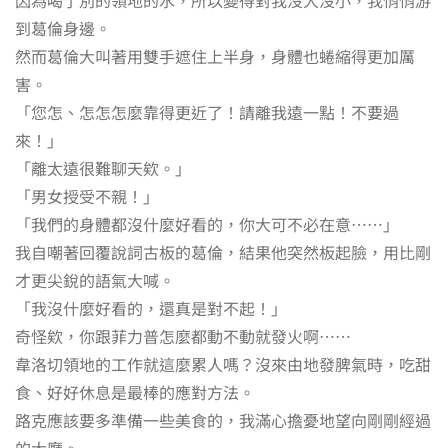
到葛倫身邊。
然而葛倫大叫著用雙手遮住上半身，身體也蜷縮得更加厲
害。
「您怎、怎怎怎麼靠得更近了！請離我遠一點！不要過
來！」
「離太遠很難聊天欸。」
「男女授受不親！」
「我們的身體都沒什麼好看的，你大可不必在意……」
我自嘲著回覆說詞古板的葛倫，結果他突然板起臉，用比剛
才更尖銳的語氣大喊。
「我沒什麼好看的，還真是對不起！」
奇怪欸，你跟菲力普怎麼都動不動就發火啊……
韋洛切領地的工作就這麼累人嗎？沒來由地發脾氣時，吃甜
食、好好休息是最棒的應對方法。
路克應該要多準備一些美食的，我滿心擔憂地望向剛剛經過
的大廳。