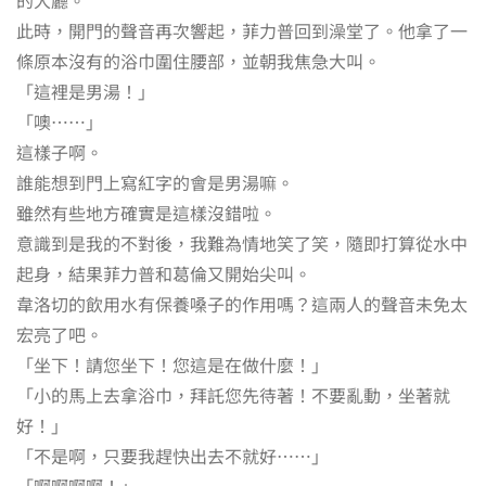
此時，開門的聲音再次響起，菲力普回到澡堂了。他拿了一
條原本沒有的浴巾圍住腰部，並朝我焦急大叫。
「這裡是男湯！」
「噢……」
這樣子啊。
誰能想到門上寫紅字的會是男湯嘛。
雖然有些地方確實是這樣沒錯啦。
意識到是我的不對後，我難為情地笑了笑，隨即打算從水中
起身，結果菲力普和葛倫又開始尖叫。
韋洛切的飲用水有保養嗓子的作用嗎？這兩人的聲音未免太
宏亮了吧。
「坐下！請您坐下！您這是在做什麼！」
「小的馬上去拿浴巾，拜託您先待著！不要亂動，坐著就
好！」
「不是啊，只要我趕快出去不就好……」
「啊啊啊啊！」