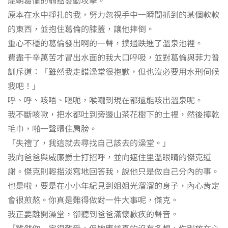
原本在水中掙扎的我，努力忽視手中一瞬間抓到的某個軟軟
的東西，並抱住葛倫的膝蓋，讓他摔倒。
重心不穩的葛倫發出啊的一聲，撲通跌進了溫泉池裡。
費盡千辛萬苦才冒出水面的我大口呼吸，並對葛倫與菲力普
訓斥道：「雖然我走錯澡堂很抱歉，但也沒必要用水刑伺候
我吧！」
呼、呼、咳唔、嘔呃，喉嚨到現在都還能咳出溫泉呢。
我不斷咳嗽，把水都吐到旁邊山茶花樹下的土裡，然後擰乾
毛巾，啪一聲環住肩膀。
「失禮了，我這就去尋找自己該去的澡堂。」
我向爸爸與威廉爵士打招呼，並向遮住里溫眼睛的傑克道
謝。傑克則輕描淡寫地回答我，說他只是做自己分內的事。
也是啦，要是在小小年紀見到姐姐光溜溜的身子，內心肯定
會很煎熬。你真是難得做對一件大事呢，傑克。
我正要離開澡堂，卻聽到爸爸滿懷歉疚的聲音。
「雖然你一定很難受，但她應該真的沒有多想，你別放在心