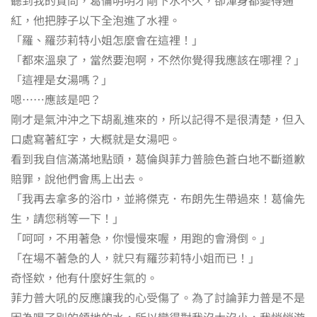
紅，他把脖子以下全泡進了水裡。
「羅、羅莎莉特小姐怎麼會在這裡！」
「都來溫泉了，當然要泡啊，不然你覺得我應該在哪裡？」
「這裡是女湯嗎？」
嗯……應該是吧？
剛才是氣沖沖之下胡亂進來的，所以記得不是很清楚，但入
口處寫著紅字，大概就是女湯吧。
看到我自信滿滿地點頭，葛倫與菲力普臉色蒼白地不斷道歉
賠罪，說他們會馬上出去。
「我再去拿多的浴巾，並將傑克．布朗先生帶過來！葛倫先
生，請您稍等一下！」
「呵呵，不用著急，你慢慢來喔，用跑的會滑倒。」
「在場不著急的人，就只有羅莎莉特小姐而已！」
奇怪欸，他有什麼好生氣的。
菲力普大吼的反應讓我的心受傷了。為了討論菲力普是不是
因為喝了別的領地的水，所以變得對我沒大沒小，我悄悄游