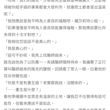
項被你經手過的事業都會大發利市，就連挖土都會冒出溫泉
呢？」
「我想應該是我平時為人善良的福報吧，羅莎莉特小姐。」
「如果僅僅是平時為人善良就能獲得福報，那我應該要比你
多得到十次才對吧？」
「我相信您這話不是真心的。」
「我是真心的。」
「這可不妙呢，我馬上找醫師過來。」
路克說他為了以防萬一，有請醫師隨時待命。我痛擊了正打
算叫醫師過來的路克的腰側，回頭看了眾人一眼，拉著他的
耳朵悄聲低語。
「你是不是有重生過？老實跟我說，沒關係的。」
「……重生是什麼？」
看他準確選中並買走有溫泉的土地，讓我忍不住覺得有這可
能性，但看來應該不是如此。
自己無端懷疑別人實在太丟臉了，我告訴一頭霧水的路克不