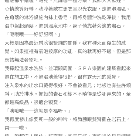
心情總算好轉，我哼著歌在更衣室脫光衣服，走進泡湯區。
在角落的淋浴設施內抹上香皂，再將身體沖洗乾淨後，我用
浴巾盤起頭髮，進到溫泉池中，身子倚靠著旁邊的岩石。
「呃哦哦──好舒服啊。」
大概是因為最近肩膀很緊繃的關係，我有種死而復生的感
覺。如果這裡有氣泡按摩的功能，真的就再好不過，但是那
應該無法奢望吧。
我捧起溫泉水洗臉，並環顧周圍，ＳＰＡ樂園的建築看起來
還在施工中，不過浴池蓋得很好，很有露天池的感覺。
注入泉水的出水口藏得很好，不會被看見；地板也有些許傾
斜，助於排水。擺設的岩石和樹木不曉得是從哪弄來的，全
都是高級品，很適合觀賞。
「噢哦哦──這就是幸福呀。」
我再度發出像要死一般的呻吟，將肩膀跟雙臂攤在岩石上。
爽──啦。
這一帶都沒人居住，既寧靜，空氣又好，夜空裡的星星清晰