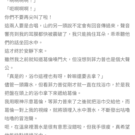
「呃啊啊啊！」
你們不要再尖叫了啦！
這兩人要是合唱，山的另一頭說不定會有回音傳過來，聲音
響亮到我的耳膜都快被震破了，我只能摀住耳朵，乖乖聽他
們的話坐回水中。
這才終於安靜下來。
雖然我之前就知道葛倫嗓門大，但沒想到菲力普也是個大聲
公。
「真是的，浴巾這裡也有呀，幹嘛還要去拿？」
儘管一頭霧水，但看菲力普從剛才就一直在找浴巾，於是我
把盤在頭上的浴巾拿下來遞給葛倫。
我用眼神示意葛倫，等菲力普來了之後就把浴巾交給他，而
葛倫一對上我的視線，就將頭埋入水中潛水，不斷發出咕嚕
咕嚕的冒泡聲。
呃，在溫泉裡潛水是很有意思沒錯啦，但我手很痠，真希望
他能快點接過浴巾。