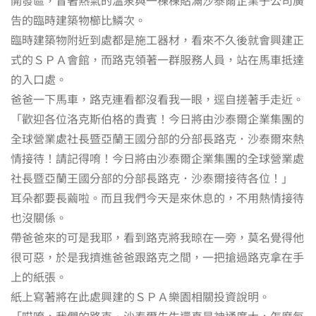
告的臨時建築物櫛比鱗次。
臨時建築物附近到處都是施工器材，看來不久後就會興建正
式的ＳＰＡ會館，而路克領著一群服務人員，站在馬車抵達
的入口處。
爸爸一下馬車，路克連看都沒看我一眼，逕自搓著手走近。
「歡迎各位洛克斯伯格的貴賓！今日將由沙泰爾企業集團的
全球營業處社長暨亞蘭王國分部的分部長路克．沙泰爾來熱
情接待！請記得唷！今日將由沙泰爾企業集團的全球營業處
社長暨亞蘭王國分部的分部長路克．沙泰爾接待各位！」
耳朵都要長繭啦。而且我們今天是來休息的，不用熱情接待
也沒關係。
帶爸爸來的可是我耶，看到路克將我晾在一旁，莫名覺得他
很可惡，於是我擠進爸爸跟路克之間，一把搶過路克拿在手
上的紙張。
紙上寫著將在此處興建的ＳＰＡ樂園相關投資說明。
「哎唷，我們的路克．沙泰爾先生還真是神通廣大，怎麼每