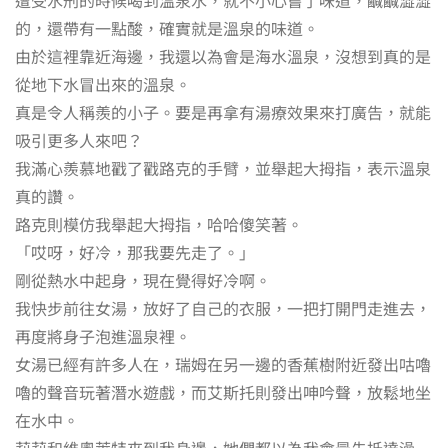
的，還帶有一點酸，確實就是溫泉的味道。
由於這裡靠近海邊，我還以為會是海水溫泉，沒想到真的是
從地下水冒出來的溫泉。
真是令人稱羨的小子。要是再拿有湯療效果來打廣告，就能
吸引更多人來吧？
我滿心羨慕地戳了戳路克的手臂，並舉起大拇指，表示溫泉
真的讚。
路克則模仿我舉起大拇指，哈哈傻笑著。
「哎呀，好冷，那我要先走了。」
剛從熱水中起身，現在覺得好冷啊。
我快步前往女湯，放好了自己的衣服，一把打開門走進去，
再度將身子泡進溫泉裡。
女湯已經有許多人在，瑞姆在另一邊的香蕉樹附近發出咕嚕
嚕的聲音玩著潛水遊戲，而艾斯托則發出呻吟聲，放鬆地坐
在水中。
莉莉和維奧萊特來到我身邊，她們都以為我會最先抵達澡