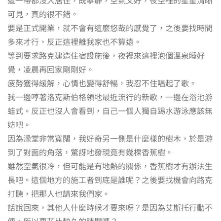
可見，真的很不錯。
要是正式開業，就不會有這麼悠哉的感覺了，之後要找時間
多來才行，反正這裡離我家也不算遠。
等到要求路克建造住宿設施後，夜裡來這裡泡個溫泉睡好
覺，凌晨再回家剛剛好。
疲勞獲得緩解，心情也變得舒暢，我忍不住唱起了歌。
我一邊哼著洛克斯伯格領地最近流行的新歌，一邊在浴池游
蛙式。反正也沒人會看到，自己一個人獨自踢水游泳應該無
妨吧。
因為澡堂非常寬闊，我好奇另一側是什麼樣的樹木，於是游
到了對面的角落，驚訝地發現竟有幾棵香蕉樹。
雖然空氣很冷，但可能是有地熱的關係，香蕉樹才有辦法生
長吧。這個地方的施工者到底是誰呢？之後要找機會向路克
打聽，把那人也請來我們家。
話說回來，其他人什麼時候才要來呀？是因為艾斯托行動不
便，所以要花比較久的時間嗎？