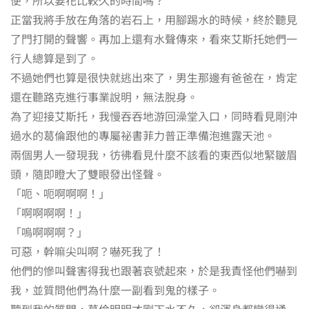
正當我將手放在角落的岩石上，用腳踢水的時候，終於聽見
了門打開的聲響。再加上還有水聲傳來，看來艾斯托她們一
行人總算是到了。
不過她們也算是很快就逃出來了，男生那邊有爸爸在，肯定
還在聽路克進行事業說明，無法脫身。
為了迎接艾斯托，我慢吞吞地游回澡堂入口，同時看見剛沖
過水的葛倫跟他的專屬祕書菲力普正準備泡進露天池。
兩個男人一發現我，彷彿看見什麼不該看的東西似地緊皺眉
頭，隨即瞪大了雙眼發出怪聲。
「呃、呃啊啊啊！」
「啊啊啊啊！」
「嗚啊啊啊？」
可惡，幹嘛尖叫啊？嚇死我了！
他們的慘叫聲害得我也跟著哀號起來，於是我責怪他們嚇到
我，並質問他們為什麼一副看到鬼的樣子。
聽到我的質問，葛倫明明才剛下水不久，卻渾身都變得通