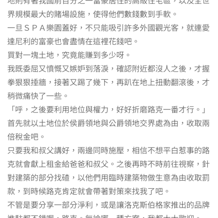
界規模最大的賭場設施，使得他們數錢數到手軟。
一旦ＳＰＡ樂園蓋好，不只能吸引許多外國觀光客，就連愛
達尼利的富豪也會盡情在這裡花錢吧。
買對一塊土地，究竟能賺到多少呀。
我既委屈又憤慨又嫉妒到落淚，確認附近都沒人之後，才握
拳狠狠捶牆，接著又踢了幾下，再趴在地上扭動翻滾後，才
稍微痛快了一些。
「呼，之後要利用地位與權力，好好折磨路克一番才行。」
首先就以土地位於侯爵領地與公爵領地交界處為由，收取兩
倍稅金吧。
只要我和叔父講好，兩邊同時施壓，相信不想平白惹事的路
克就會獻上租金給爸爸和叔父。之後再時不時前往視察，針
對建築的部分找碴，以他們用臨時建築物做生意為由收取罰
款，到時候路克肯定就會帶著對策來找我了吧。
不管是要分享一部分淨利，或是讓洛克斯伯格家推出的品牌
進駐都不錯喔，路克。無論哪一種方案，我都大大歡迎。