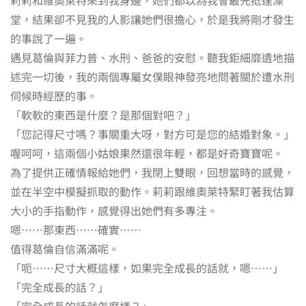
堂，結果卻不見我的人影讓她們很擔心，於是我將剛才發生
的事說了一遍。
遇見葛倫與菲力普、水刑、爸爸的安慰。聽我鉅細靡遺地描
述完一切後，我的兩個專屬女僕眼神發亮地問著關於遭水刑
伺候時經歷的事。
「軟軟的東西是什麼？是那個對吧？」
「您記得尺寸嗎？事關重大呀，對方可是您的結婚對象。」
喔呵呵，這兩個小姑娘果然還很年輕，都是好奇寶寶呢。
為了提供正確情報給她們，我閉上雙眼，回想當時的感覺，
並在半空中模擬抓取的動作。莉莉跟維奧萊特緊盯著我估算
大小的手指動作，感覺得出她們有多專注。
嗯……那東西……確實……
值得葛倫自信滿滿呢。
「呃……尺寸大概這樣，如果完全成長的話就，嗯……」
「完全成長的話？」
「完全成長的話就怎麼樣？」