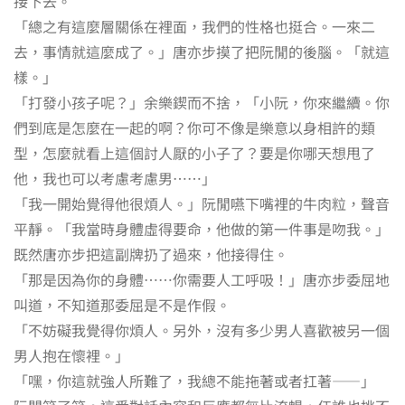
接下去。
「總之有這麼層關係在裡面，我們的性格也挺合。一來二
去，事情就這麼成了。」唐亦步摸了把阮閒的後腦。「就這
樣。」
「打發小孩子呢？」余樂鍥而不捨，「小阮，你來繼續。你
們到底是怎麼在一起的啊？你可不像是樂意以身相許的類
型，怎麼就看上這個討人厭的小子了？要是你哪天想甩了
他，我也可以考慮考慮男……」
「我一開始覺得他很煩人。」阮閒嚥下嘴裡的牛肉粒，聲音
平靜。「我當時身體虛得要命，他做的第一件事是吻我。」
既然唐亦步把這副牌扔了過來，他接得住。
「那是因為你的身體……你需要人工呼吸！」唐亦步委屈地
叫道，不知道那委屈是不是作假。
「不妨礙我覺得你煩人。另外，沒有多少男人喜歡被另一個
男人抱在懷裡。」
「嘿，你這就強人所難了，我總不能拖著或者扛著——」