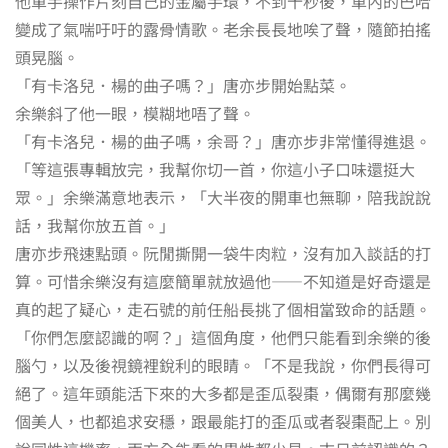
他單手操作片刻自己的金屬手環，不到十秒後，車內的巴哈
變成了氣喘吁吁的露骨情歌。老余長長地唉了聲，隨節拍搖
頭晃腦。
「有卡洛兒．楊的曲子嗎？」唐亦步開始點菜。
余樂斜了他一眼，模糊地唔了聲。
「有卡洛兒．楊的曲子嗎，余哥？」唐亦步非常懂得進退。
「等這張專輯放完，我幫你切一首，你這小子口味還挺大
眾。」余樂滿意地表示，「大半夜的開車也無聊，陪我說說
話，我幫你放五首。」
唐亦步飛速點頭。阮閒撕開一袋牛肉粒，沒有加入談話的打
算。可惜余樂沒有這麼簡單就放過他——不知道是好奇還是
真的起了疑心，走石號的前任船長挑了個相當致命的話題。
「你們怎麼認識的啊？」這個角度，他們只能看到余樂的後
腦勺，以及後視鏡裡銳利的眼睛。「不是我說，你們長得可
絕了。這年頭能活下來的大多都是歪瓜裂棗，偶爾有那麼幾
個美人，也都追求安穩，跟最能打的歪瓜或者裂棗配上。別