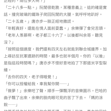
正經的，兩位多大啊？」
「二十八多一點。」阮閒很乾脆，某種意義上，這的確是實
話。撞完玻璃的鐵珠子爬回阮閒的大腿，氣呼呼地趴好。
「二十五歲。」唐亦步一臉正經地撒謊。
「年輕真好，還能在情人面前耍蠢。」余樂彈了會兒舌頭，
「老年人羡慕啊，老子都三十六了。以後都叫余哥，聽見
沒？」
「按照這個速度，我們還有四天左右就能到聯合城邊界。加
上尋訪反抗軍遺跡的時間，最多也就半個月。你的『以後』
是指這段時間嗎？」唐亦步不懷好意地拍了下那道米字型裂
縫。
「去你的四天，老子得睡覺！」
「你可以授權給我，車我幫你開——」
「做夢！」余樂呸了聲，順手一彈飄浮的音樂圖示。巴哈的
曲子飄了出來，余樂的臉肉眼可見的苦了下去。「媽的涂
銳……」