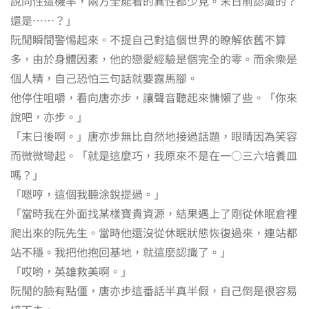
說同性這機率，兩方全能看的異性都少見。末日前認識的？
還是……？」
阮閒瞬間警惕起來。不提自己對這個世界的瞭解依舊不算
多，由於身體因素，他的戀愛經驗是個完全的零。而余樂是
個人精，自己恐怕三句話就要露馬腳。
他停住咀嚼，看向唐亦步，讓聲音聽起來慵懶了些。「你來
說吧，亦步。」
「末日後啊。」唐亦步無比自然地接過話題，眼睛因為笑容
而微微彎起。「就是這麼巧，我原來不是在一○三六培養皿
嗎？」
「嗯哼，這個我聽涂銳提過。」
「當時我在外面找某樣寶貴資源，結果遇上了剛從休眠倉裡
爬出來的阮先生。當時他還沒從休眠狀態恢復過來，連站都
站不穩。我把他抱回基地，就這麼認識了。」
「哎喲，英雄救美啊。」
阮閒的臉有點僵，唐亦步這番話半真半假，自己倒是很容易