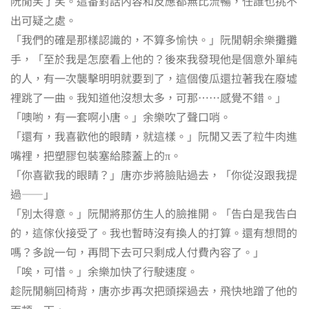
阮閒笑了笑。這番對話內容和反應都無比流暢，任誰也挑不
出可疑之處。
「我們的確是那樣認識的，不算多愉快。」阮閒朝余樂攤攤
手，「至於我是怎麼看上他的？後來我發現他是個意外單純
的人，有一次襲擊明明就要到了，這個傻瓜還拉著我在廢墟
裡跳了一曲。我知道他沒想太多，可那……感覺不錯。」
「噢喲，有一套啊小唐。」余樂吹了聲口哨。
「還有，我喜歡他的眼睛，就這樣。」阮閒又丟了粒牛肉進
嘴裡，把塑膠包裝塞給膝蓋上的π。
「你喜歡我的眼睛？」唐亦步將臉貼過去，「你從沒跟我提
過——」
「別太得意。」阮閒將那仿生人的臉推開。「告白是我告白
的，這傢伙接受了。我也暫時沒有換人的打算。還有想問的
嗎？多說一句，再問下去可只剩成人付費內容了。」
「唉，可惜。」余樂加快了行駛速度。
趁阮閒躺回椅背，唐亦步再次把頭探過去，飛快地蹭了他的