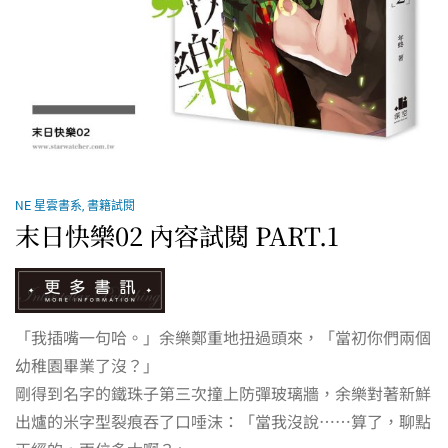
NE 星雲書系
,
書籍試閱
末日快樂02 內容試閱 PART.1
「我插嘴一句哈。」余樂鄭重地扭過頭來，「當初你們兩個
幼稚園畢業了沒？」
剛得到名字的鐵珠子第三次撞上防彈玻璃牆，余樂對著新鮮
出爐的米字型裂痕吞了口唾沫：「當我沒說……算了，聊點