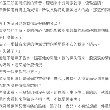
如玉石般圓滑細膩的聲音，聽起來十分清澈乾淨、優雅溫婉。
伊傑契爾有男主角光環，所以長得特別俊美迷人的話，那這如同
界上怎麼可能會有這麼好聽的嗓音！
這麼想的同時，我的內心也開始如被颱風襲擊的紙船般劇烈動搖
是什麼情況？
瞄了一眼聲音來源的伊傑契爾向著局促不安的我走了過來。
，失禮了。」
他是不是噴了香水，隨著他的靠近，我的鼻尖傳來一股淡淡的清
的媽啊，這又是什麼情況！
您去一個安靜的地方。」
傑契爾知道我是偷偷跑來這裡，擔心我被其他人撞見而受到責備
說他怎麼長得這麼帥啊？
角度來看，一點贅肉都沒有呢。照理說，由下往上看的話，就算
梁也會看起來像豬鼻子吧？嗯，不愧是男主角！
欣賞著伊傑契爾精緻的臉龐，過了好一會兒，才突然想起一件重