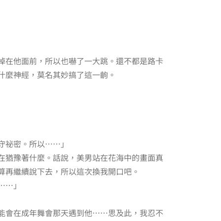
掉在他面前，所以也嚇了一大跳。還不都是路卡
什麼神經，莫名其妙搞了這一齣。
守祕密。所以……」
在猶豫著什麼。話說，美男站在花海中的畫面真
算再繼續說下去，所以這次換我開口吧。
……」
能會在成年舞會那天遇到他……思及此，我忍不