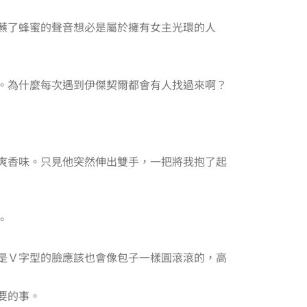
蘸了蜂蜜的聲音想必是屬於擁有女主光環的人
。為什麼每次遇到伊傑契爾都會有人找過來啊？
爽香味。只見他突然伸出雙手，一把將我抱了起
。
是Ｖ字型的臉應該也會像包子一樣圓滾滾的，高
要的事。