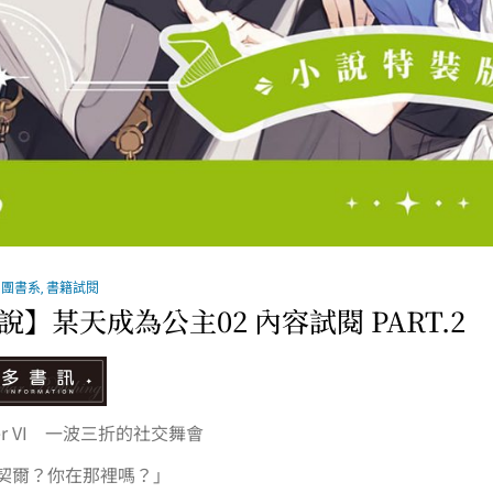
系團書系
,
書籍試閱
說】某天成為公主02 內容試閱 PART.2
ter VI 一波三折的社交舞會
契爾？你在那裡嗎？」