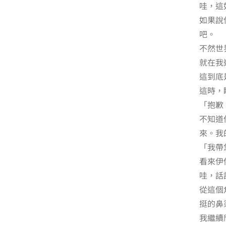
哇，這
如果說
吧。
不然世
就在我
這到底
這時，
「抱歉
不知道
來。我
「我帶
看來伊
哇，話
從這個
挺的鼻
我繼續