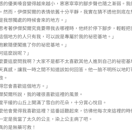
惑的優美嗓音變得越來越小，窸窸窣窣的腳步聲也隨之漸弱。我
。然而，伊傑契爾的表情依舊十分平靜，我實在猜不透他到底在
是我想獨處的時候會來的地方。」
思考著伊傑契爾究竟要帶我去哪裡時，他終於停下腳步，輕輕把
這個地方的人只有我，可以說是專屬於我的祕密基地。」
抱歉隨便闖進了你的祕密基地。」
何這麼說呢？」
麼要這麼問我啊？大家不是都不太喜歡其他人進到自己的祕密基
天真感，讓我一時之間不知道該如何回答。他一臉不明所以地盯
致。
得您會喜歡這個地方。」
傑契爾所說，我的確很喜歡這裡的風景。
度平緩的山丘上開滿了雪白的花朵，十分賞心悅目。
麼他會覺得我喜歡這裡？這番話聽起來，彷彿他每次來這裡的時
一定是我當了太久的公主，染上公主病了吧。
真的是無藥可救！