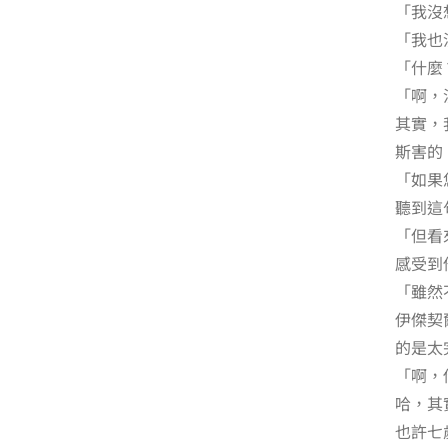
「我沒
「我也
「什麼
「啊，
其實，
斯害的
「如果
聽到這
「但看
感受到
「雖然
伊傑契
的是太
「啊，
哈，其
也許七