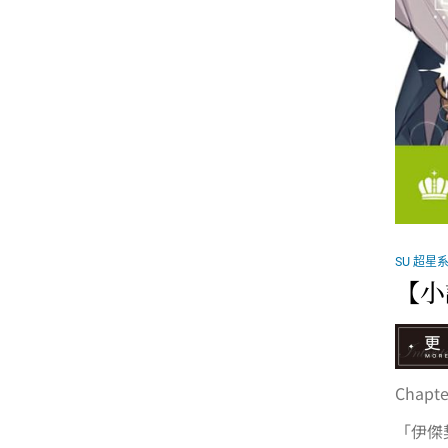
SU 超星
【小
Chap
「伊傑