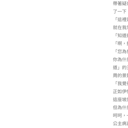
帶著疑
了一下
「這裡
就在我
「知道
「啊，
「您為
你為什
道」的
周的景
「我覺
正如伊
這座坡
但為什
呵呵，
公主病