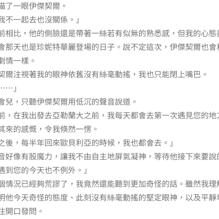
瞄了一眼伊傑契爾。
我不一起去也沒關係。」
前相比，他的側臉還是帶著一絲若有似無的熟悉感，但我的心態
會那天也是珍妮特華麗登場的日子。說不定這次，伊傑契爾也會
劇情一樣。
契爾注視著我的眼神依舊沒有絲毫動搖，我也只能閉上嘴巴。
……」
會兒，只聽伊傑契爾用低沉的聲音說道。
前，在我出發去亞勒蘭大之前，我每天都會去第一次遇見您的地
其來的感慨，令我倏然一愣。
之後，每半年回來歐貝利亞的時候，我也都會去。」
音好像有股魔力，讓我不由自主地屏氣凝神，等待他接下來要說
遇到您的今天也不例外。」
個情況已經夠荒謬了，我竟然還能聽到更加奇怪的話。雖然我理
明他今天奇怪的態度、此刻沒有絲毫動搖的堅定眼神，以及平靜
住開口發問。