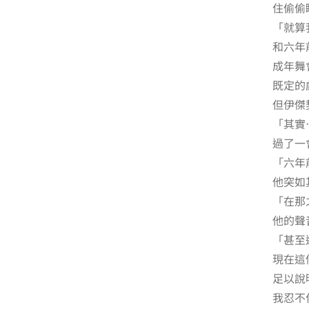
住偷偷
「就算
和六年
成年舞
既定的
但伊傑
「其實
過了一
「六年
他突如
「在那
他的聲
「甚至
現在這
足以說
我忍不