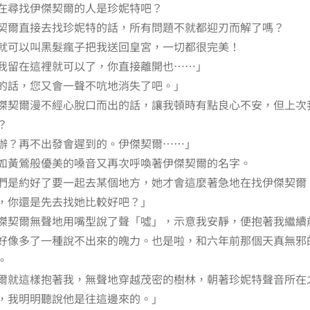
在尋找伊傑契爾的人是珍妮特吧？
契爾直接去找珍妮特的話，所有問題不就都迎刃而解了嗎？
就可以叫黑髮瘋子把我送回皇宮，一切都很完美！
我留在這裡就可以了，你直接離開也……」
的話，您又會一聲不吭地消失了吧。」
傑契爾漫不經心脫口而出的話，讓我頓時有點良心不安，但上次
？
辦？再不出發會遲到的。伊傑契爾……」
如黃鶯般優美的嗓音又再次呼喚著伊傑契爾的名字。
們是約好了要一起去某個地方，她才會這麼著急地在找伊傑契爾
，你還是先去找她比較好吧？」
傑契爾無聲地用嘴型說了聲「噓」，示意我安靜，便抱著我繼續
好像多了一種說不出來的魄力。也是啦，和六年前那個天真無邪
。
爾就這樣抱著我，無聲地穿越茂密的樹林，朝著珍妮特聲音所在
，我明明聽說他是往這邊來的。」