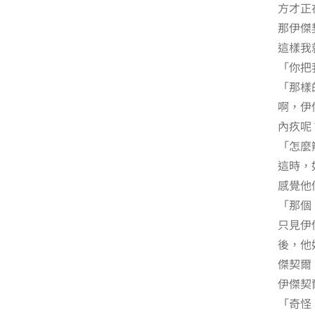
方才正
那伊傑
這樣我
「你把
「那樣
啊，伊
內疚呢
「怎麼
這時，
感覺他
「那個
只見伊
後，他
傑契爾
伊傑契
「奇怪