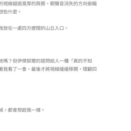
的視線越過寬厚的肩膀，朝聲音消失的方向偷瞄
想些什麼。
我放在一處四方遼闊的山丘入口。
地嗎？但伊傑契爾的提問給人一種「真的不知
著我看了一會，最後才將視線緩緩移開，環顧四
候，都會想起我一樣。