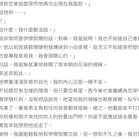
想到您會這麼突然地再次出現在我面前。」
沒想到……」
？」
沒什麼。我什麼都沒說。」
我非常同意伊傑契爾的話。對嘛，就是說啊！我也不知道自己會
！他以前就喜歡隨便把我傳送到小白家裡，這次又不知道突然發
您是專程來見我，我會很開心的。」
句話，我若無其事地移開了原本朝向花海的視線。
來並非如此。」
他帶著淺淺笑意的目光，我的內心又是一陣不安。
不知道您有怎樣的隱情，但只要您希望，我今後也會繼續為您保
爾停頓片刻，沒有把話說完。他望向我的視線也默默移開，似乎
完美了，畢竟男主角和任何背景都很搭嘛。總之，他看起來不打
你好像和剛才來找你的人約好要出門吧？你是不是應該過去看看
實我早就想把他送走了。
歲時，我還能輕鬆地和伊傑契爾交談，但一想到不久之後，我可