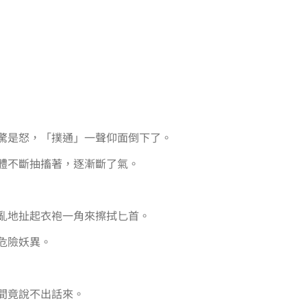
驚是怒，「撲通」一聲仰面倒下了。
體不斷抽搐著，逐漸斷了氣。
亂地扯起衣袍一角來擦拭匕首。
危險妖異。
間竟說不出話來。