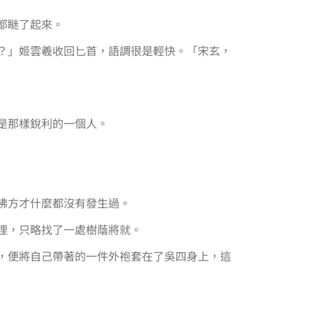
都瞇了起來。
？」姬雲羲收回匕首，語調很是輕快。「宋玄，
是那樣銳利的一個人。
彿方才什麼都沒有發生過。
埋，只略找了一處樹蔭將就。
，便將自己帶著的一件外袍套在了吳四身上，這