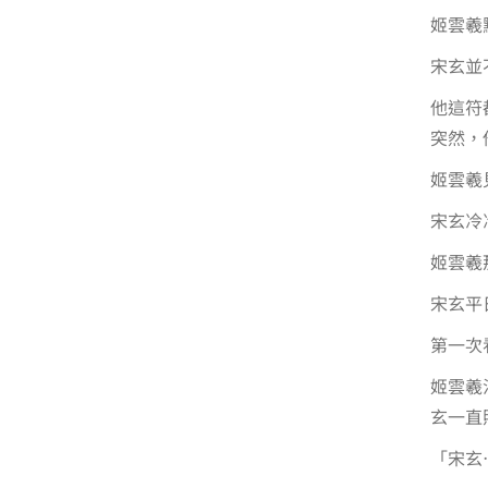
姬雲羲
宋玄並
他這符
突然，
姬雲羲
宋玄冷
姬雲羲
宋玄平
第一次
姬雲羲
玄一直
「宋玄