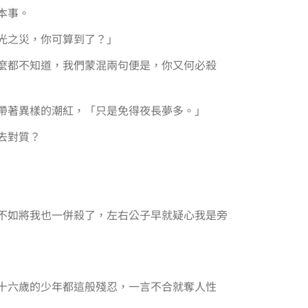
本事。
光之災，你可算到了？」
麼都不知道，我們蒙混兩句便是，你又何必殺
帶著異樣的潮紅，「只是免得夜長夢多。」
去對質？
不如將我也一併殺了，左右公子早就疑心我是旁
十六歲的少年都這般殘忍，一言不合就奪人性