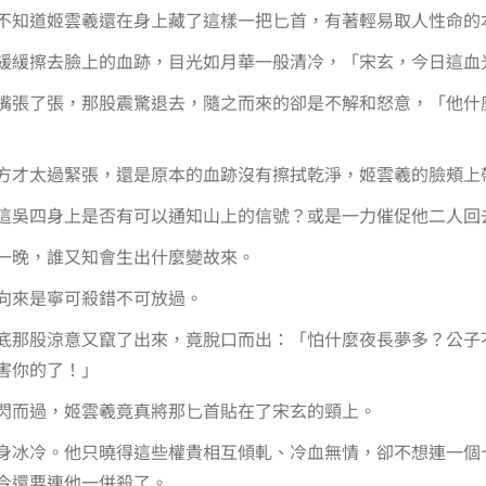
不知道姬雲羲還在身上藏了這樣一把匕首，有著輕易取人性命的
緩緩擦去臉上的血跡，目光如月華一般清冷，「宋玄，今日這血
嘴張了張，那股震驚退去，隨之而來的卻是不解和怒意，「他什
方才太過緊張，還是原本的血跡沒有擦拭乾淨，姬雲羲的臉頰上
這吳四身上是否有可以通知山上的信號？或是一力催促他二人回
一晚，誰又知會生出什麼變故來。
向來是寧可殺錯不可放過。
底那股涼意又竄了出來，竟脫口而出：「怕什麼夜長夢多？公子
害你的了！」
閃而過，姬雲羲竟真將那匕首貼在了宋玄的頸上。
身冰冷。他只曉得這些權貴相互傾軋、冷血無情，卻不想連一個
今還要連他一併殺了。