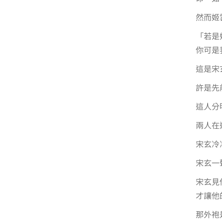
然而姬
「若是
你可是
這是宋
許是先
這人分
兩人在
宋玄冷
宋玄一
宋玄見
才讓他
那外袍