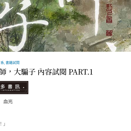
書系
,
書籍試閱
師，大騙子 內容試閱 PART.1
 血光
！」