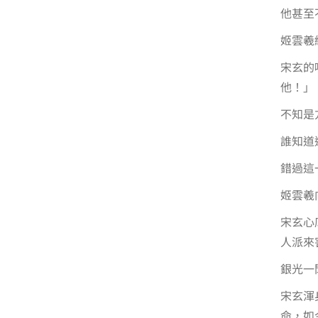
他甚至
姬雲羲
宋玄的
他！」
不知是
誰知道
錯過這
姬雲羲
宋玄心
人派來
銀光一
宋玄渾
命，如