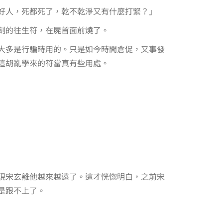
好人，死都死了，乾不乾淨又有什麼打緊？」
刻的往生符，在屍首面前燒了。
大多是行騙時用的。只是如今時間倉促，又事發
這胡亂學來的符當真有些用處。
現宋玄離他越來越遠了。這才恍惚明白，之前宋
是跟不上了。