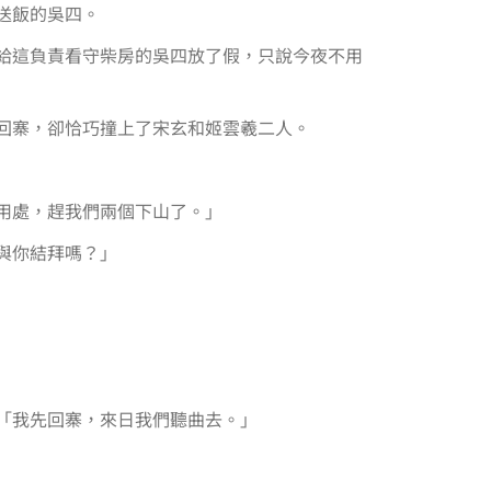
送飯的吳四。
給這負責看守柴房的吳四放了假，只說今夜不用
回寨，卻恰巧撞上了宋玄和姬雲羲二人。
用處，趕我們兩個下山了。」
與你結拜嗎？」
「我先回寨，來日我們聽曲去。」