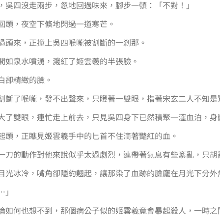
，吳四沒走兩步，忽地回過味來，腳步一頓：「不對！」
回頭，夜空下倏地閃過一道寒芒。
過頭來，正撞上吳四喉嚨被割斷的一剎那。
間如泉水噴湧，濺紅了姬雲羲的半張臉。
白卻精緻的臉。
割斷了喉嚨，發不出聲來，只瞪著一雙眼，指著宋玄二人不知是
大了雙眼，連忙走上前去，只見吳四身下已然積聚一漥血泊，身
起頭，正瞧見姬雲羲手中的匕首不住滴著豔紅的血。
一刀的動作對他來說似乎太過劇烈，連帶著氣息有些紊亂，只胡
目光冰冷，嘴角卻隱約翹起，讓那染了血跡的臉龐在月光下分外
…」
論如何也想不到，那個病公子似的姬雲羲竟會暴起殺人，一時之