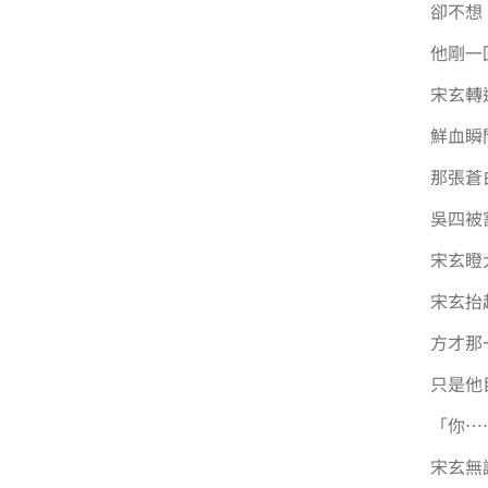
卻不想
他剛一
宋玄轉
鮮血瞬
那張蒼
吳四被
宋玄瞪
宋玄抬
方才那
只是他
「你…
宋玄無