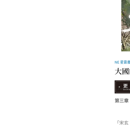
NE 星雲
大國
第三章
「宋玄