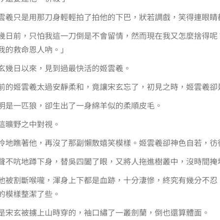
雲羲只是用那刀身輕輕拍了拍他的下巴，狀若調戲，笑得連眼睛
幾日前，只怕我這一刀倒是不會留情，然而現在我又怎麼捨得呢
我的救命恩人吶。」
玄幾日以來，見到過最快活的姬雲羲。
前的姬雲羲太過安靜柔和，竟讓宋玄忘了，初見之時，姬雲羲卻
明是一匹狼，卻生出了一身綿羊似的柔順皮毛。
這曠野之中對視。
冷地瞧著他，再沒了那副懶散嬉笑模樣。姬雲羲卻神色自若，彷
聲不吭地蹲下身，替吳四闔了眼，又將人拖進樹叢中，沒時間掩
他被割斷喉嚨，渾身上下都是血跡，十分淒慘，終究有幾分不忍
的模樣整潔了些。
是宋玄被擄上山時穿的，袖口繡了一叢劍蘭，倒也還算體面。