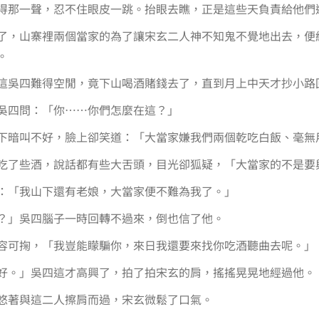
得那一聲，忍不住眼皮一跳。抬眼去瞧，正是這些天負責給他們
了，山寨裡兩個當家的為了讓宋玄二人神不知鬼不覺地出去，便
。
這吳四難得空閒，竟下山喝酒賭錢去了，直到月上中天才抄小路
吳四問：「你……你們怎麼在這？」
下暗叫不好，臉上卻笑道：「大當家嫌我們兩個乾吃白飯、毫無
吃了些酒，說話都有些大舌頭，目光卻狐疑，「大當家的不是要
：「我山下還有老娘，大當家便不難為我了。」
？」吳四腦子一時回轉不過來，倒也信了他。
容可掬，「我豈能矇騙你，來日我還要來找你吃酒聽曲去呢。」
好。」吳四這才高興了，拍了拍宋玄的肩，搖搖晃晃地經過他。
悠著與這二人擦肩而過，宋玄微鬆了口氣。