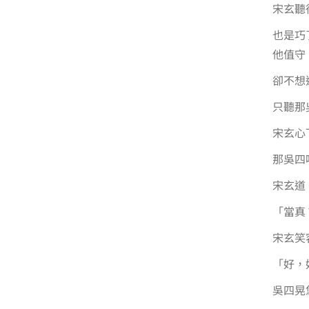
宋玄聽
也是巧
他值守
卻不想
只聽那
宋玄心
那吳四
宋玄道
「當真
宋玄笑
「好，
吳四晃