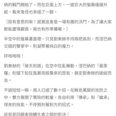
納的戰鬥開始了。而在巨蛋上方，一道巨大的螢幕緩緩升
起，看來鬼怪也來插了一腳。
［挺有意思的嘛！感覺這會是一場有趣的決鬥，為了讓大家
都能盡情觀賞，我也有所準備喔。］
半空中的螢幕畫面裡，只見劉衆赫手持兩把長劍，而涅巴納
交錯的雙掌中，則凝聚著純白的魔力。
砰啪啪啪！
劉衆赫的「破天劍道」在空中狂亂舞動，涅巴納的「曼荼
羅」則擋下如狂風暴雨般襲來的罡氣，鎖定劉衆赫的破綻而
去。
不過短短一瞬，兩人已過了數十招。在瞬息萬變的攻防之
中，雙方展開了驚險的較量，各自利用「傳承」和「繼承」
得來的技能，不停預判著對方的招式。
這就是回歸者與轉生者之間的對決！