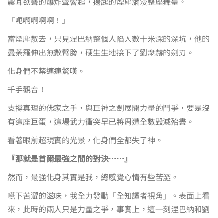
震耳欲聾的爆炸聲響起，揚起的煙塵瀰漫整座舞臺。
「呃啊啊啊啊！」
當煙塵散去，只見涅巴納整個人陷入數十米深的深坑，他的
曼荼羅伸出無數臂膀，硬生生地接下了劉衆赫的劍刃。
化身們不禁連連驚嘆。
千手觀音！
支撐真理的佛家之手，與巨神之劍展開力量的鬥爭，要是沒
有這座巨蛋，這場武力衝突早已將周遭全數毀滅殆盡。
看著眼前超現實的光景，化身們全都失了神。
『那就是首爾最強之間的對決……』
然而，最強化身其實是我，總感覺心情有些苦澀。
嚥下苦澀的滋味，我全力發動「全知讀者視角」。表面上看
來，此時的兩人只是力量之爭，事實上，這一刻涅巴納和劉