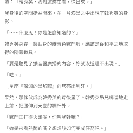
道：「韓秀英，我知道妳在看，快出來。」
我身後的空間撕裂開來，在一片漆黑之中出現了韓秀英的身
影。
「……什麼鬼！你是怎麼知道的？」
韓秀英身穿一襲貼身的靛青色戰鬥服，應該是從和平之地取
得的隱藏道具。
「要是聽見了擴音器廣播的內容，妳就沒道理不出現。」
「呿。」
［星座『深淵的黑焰龍』向您亮出利牙。］
果然，那傢伙成為韓秀英的背後星了。韓秀英吊兒啷噹地走
上前，把腿伸到天臺的欄杆外。
「戰鬥正打得火熱呢，你叫我幹嘛？」
「妳是來看熱鬧的嗎？想想該如何完成任務吧。」