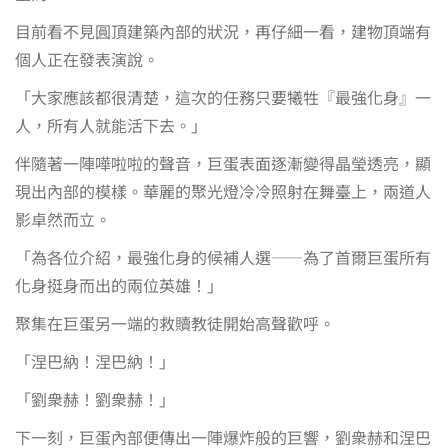
目前看不見圓頂建築內部的狀況，再仔細一看，建物頂端有
個人正在發表演說。
「大家應該都很清楚，這次的任務只要犧牲『最強化身』一
人，所有人就能活下去。」
伴隨著一陣嘩啦啦的聲音，巨蛋表面逐漸變得晶瑩透亮，顯
現出內部的模樣。華麗的聚光燈冷冷照射在舞臺上，兩道人
影卓然而立。
「為各位介紹，最強化身的候補人選——為了首爾巨蛋所有
化身挺身而出的兩位英雄！」
聚集在巨蛋另一端的救贖教徒開始高聲歡呼。
「涅巴納！涅巴納！」
「劉衆赫！劉衆赫！」
下一刻，巨蛋內部便傳出一陣爆炸般的巨響，劉衆赫和涅巴