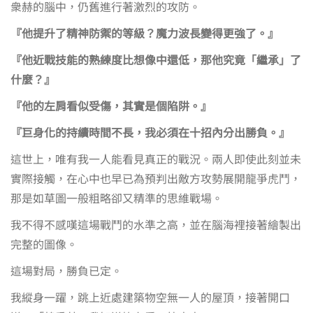
衆赫的腦中，仍舊進行著激烈的攻防。
『他提升了精神防禦的等級？魔力波長變得更強了。』
『他近戰技能的熟練度比想像中還低，那他究竟「繼承」了
什麼？』
『他的左肩看似受傷，其實是個陷阱。』
『巨身化的持續時間不長，我必須在十招內分出勝負。』
這世上，唯有我一人能看見真正的戰況。兩人即使此刻並未
實際接觸，在心中也早已為預判出敵方攻勢展開龍爭虎鬥，
那是如草圖一般粗略卻又精準的思維戰場。
我不得不感嘆這場戰鬥的水準之高，並在腦海裡接著繪製出
完整的圖像。
這場對局，勝負已定。
我縱身一躍，跳上近處建築物空無一人的屋頂，接著開口