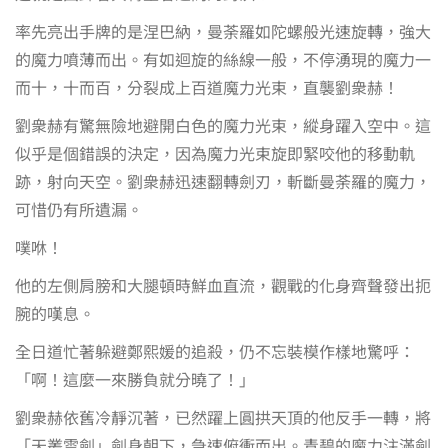
率先亮出手牌的是涅巴納，曼荼羅如陀螺般光速旋轉，強大
的魔力噴薄而出。有如迴旋的絲線一般，不停湧現的魔力一
而十，十而百，分裂成上百道魔力光束，直襲劉衆赫！
劉衆赫有驚無險地避開白色的魔力光束，縱身躍入空中。這
似乎是個錯誤的決定，因為魔力光束旋即緊咬他的移動軌
跡，射向天空。劉衆赫迅速翻轉劍刃，斬斷曼荼羅的魔力，
可惜仍有所遺漏。
噗咻！
他的左側肩膀和大腿頓時鮮血直流，觀戰的化身齊聲發出扼
腕的嘆息。
全日道忙著躲避鄭熙媛的追殺，仍不忘裝模作樣地驚呼：
「啊！這麼一來勝負就分曉了！」
劉衆赫依舊冷靜沉著，已然躍上圓拱天頂的他反手一轉，將
「天叢雲劍」劍身朝下，急速俯衝而出。青碧的魔力注滿劍